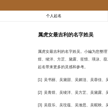
个人起名
属虎女最吉利的名字姓吴
属虎女最吉利的名字姓吴。小編为您整理
煜、绫洋、方芷、黛露、笙惜、瑛泳、葭
起名带来更多的灵感和参考。
[1] 吴书丽、吴黛甜、吴媚涟、吴蓉佳
[2] 吴青煜、吴绫洋、吴方芷、吴黛露
[3] 吴葭乐、吴玟蕴、吴浟思、吴昵映