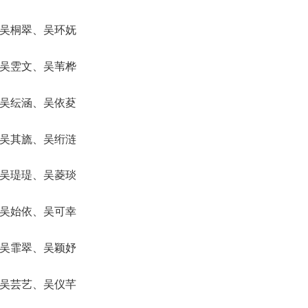
、吴桐翠、吴环妩
、吴雴文、吴苇桦
、吴纭涵、吴依荾
、吴其旒、吴绗涟
、吴瑅瑅、吴菱琰
、吴始依、吴可幸
、吴霏翠、吴颖妤
、吴芸艺、吴仪芊