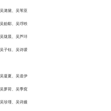
、吴潞黛、吴苇亚
、吴贻郗、吴琈昳
、吴珑晨、吴芦玤
、吴子钰、吴诗瑗
、吴凝夏、吴道伊
、吴萝荷、吴季窕
、吴珍瑾、吴诗嫚