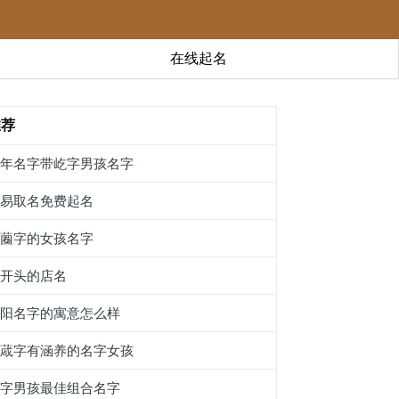
在线起名
推荐
虎年名字带屹字男孩名字
周易取名免费起名
带蔨字的女孩名字
簒开头的店名
熠阳名字的寓意怎么样
带蒧字有涵养的名字女孩
繣字男孩最佳组合名字