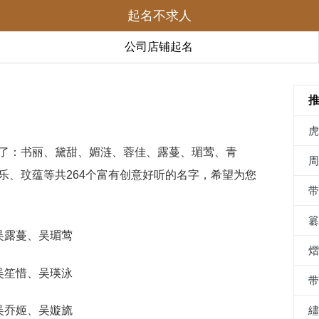
起名不求人
公司店铺起名
了：书丽、黛甜、媚涟、蓉佳、露蔓、瑂莺、青
乐、玟蕴等共264个富有创意好听的名字，希望为您
、吴露蔓、吴瑂莺
、吴笙惜、吴瑛泳
、吴乔姬、吴嫙旒