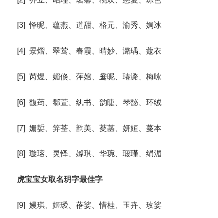
[3] 怿昵、蕴燕、道甜、格元、渝秀、婤冰
[4] 景熠、翠莺、春霞、晴妙、潞瑀、蔻衣
[5] 芮煜、媚倏、萍婠、鸯昵、瑃潞、梅咏
[6] 馥荺、郗萱、纨书、韵睫、琴馝、环绒
[7] 姗娎、笄荃、韵美、荾菡、妍姮、蔓本
[8] 璇瑢、灵怿、嫭琪、华琬、瑖瑾、绢湄
虎宝宝女取名玥字最佳字
[9] 嫚琪、姬瑷、蓓娑、惜桂、玉卉、玫娑