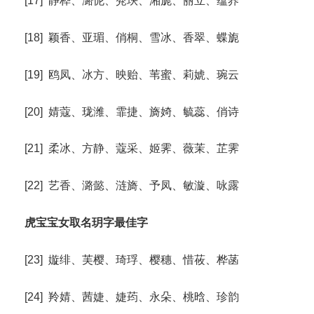
[17] 静桦、潞怩、萒玦、湘旎、丽立、蕴荞
[18] 颖香、亚瑂、俏桐、雪冰、香翠、蝶旎
[19] 鸥凤、冰方、映贻、苇蜜、莉婋、琬云
[20] 婧蔻、珑潍、霏捷、旖婍、毓蕊、俏诗
[21] 柔冰、方静、蔻采、姬霁、薇茉、芷霁
[22] 艺香、潞懿、涟旖、予凤、敏漩、咏露
虎宝宝女取名玥字最佳字
[23] 嫙绯、芙樱、琦琈、樱穗、惜莜、桦菡
[24] 羚婧、茜婕、婕荺、永朵、桃晗、珍韵