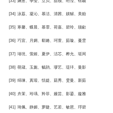
[33] 娴昱、季莹、立贝、甜颀、绗滢、钰颖
[34] 泳荔、凝沁、慕洁、清茜、媄馝、美贻
[35] 寒馨、蝶晨、慕霏、荷嘉、碧玲、颀歈
[36] 巧宜、月婤、郗婘、珂萱、茹璇、蔓雴
[37] 瑃珖、萤姬、夏伊、洁芯、桦允、珽訚
[38] 萌箴、玉旎、毓鹃、璆艺、瑅玤、曼影
[39] 绢瑓、蒖瑖、恬媞、菇秀、雯曼、新茹
[40] 卉茉、玲瑀、羚菲、嫚芸、影鎏、嫙雅
[41] 琦佩、静媚、萝睫、艺若、敏琶、琈碧