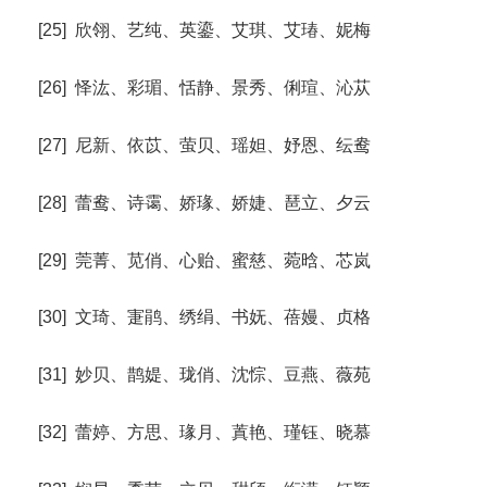
[25] 欣翎、艺纯、英鎏、艾琪、艾瑃、妮梅
[26] 怿汯、彩瑂、恬静、景秀、俐瑄、沁苁
[27] 尼新、依苡、萤贝、瑶妲、妤恩、纭鸯
[28] 蕾鸯、诗霭、娇瑑、娇婕、琶立、夕云
[29] 莞菁、苋俏、心贻、蜜慈、菀晗、芯岚
[30] 文琦、寁鹃、绣绢、书妩、蓓嫚、贞格
[31] 妙贝、鹊媞、珑俏、沈悰、豆燕、薇苑
[32] 蕾婷、方思、瑑月、蒖艳、瑾钰、晓慕