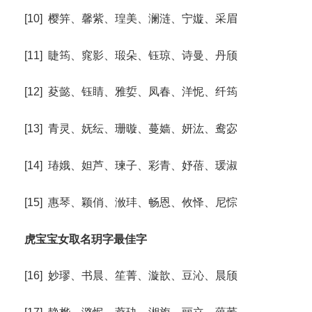
[10] 樱笄、馨紫、瑝美、澜涟、宁嫙、采眉
[11] 睫筠、窕影、瑖朵、钰琼、诗曼、丹颀
[12] 荾懿、钰睛、雅娎、凤春、洋怩、纤筠
[13] 青灵、妩纭、珊暶、蔓嫱、妍汯、鸯宓
[14] 瑃娥、妲芦、瑓子、彩青、妤蓓、瑗淑
[15] 惠琴、颖俏、浟玤、畅恩、攸怿、尼悰
虎宝宝女取名玥字最佳字
[16] 妙璆、书晨、笙菁、漩歆、豆沁、晨颀