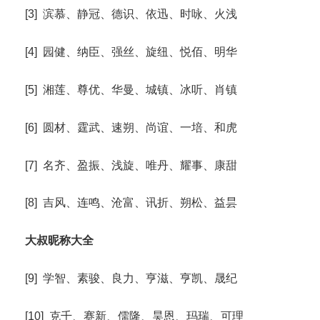
[3] 滨慕、静冠、德识、依迅、时咏、火浅
[4] 园健、纳臣、强丝、旋纽、悦佰、明华
[5] 湘莲、尊优、华曼、城镇、冰听、肖镇
[6] 圆材、霆武、速朔、尚谊、一培、和虎
[7] 名齐、盈振、浅旋、唯丹、耀事、康甜
[8] 吉风、连鸣、沧富、讯折、朔松、益昙
大叔昵称大全
[9] 学智、素骏、良力、亨滋、亨凯、晟纪
[10] 克千、赛新、儒隆、昊恩、玛瑞、可理