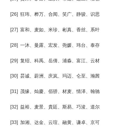
[26] 狂玮、桦万、合闻、笑广、静骏、识思
[27] 富和、麦如、米珍、彬真、香丝、系叶
[28] 一沐、曼露、宏发、尧媛、玮台、泰存
[29] 复绍、科禹、岳倩、浦淼、富江、云材
[30] 昙诚、蔚洲、庆岚、玛迈、仑至、瀚茜
[31] 茂缘、灿慶、佰骄、材麦、情泽、翰驰
[32] 益裕、麦景、貴廷、斯易、巧浚、道尔
[33] 加湘、达金、云瑄、融黄、谦卓、京可