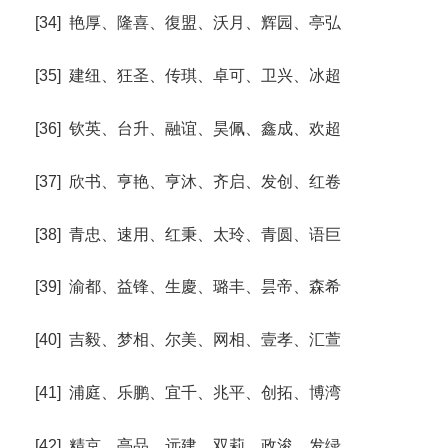
[34] 艳厚、隆喜、復盟、沃月、辉园、亭弘
[35] 建纽、狂圣、传琪、卓可、卫兴、冰超
[36] 钦英、台升、融谊、昊佩、鑫成、欢超
[37] 欣书、亨艳、亨沐、齐启、发创、红卷
[38] 青忠、速用、红秉、太玲、青圆、语巨
[39] 渝都、益锋、生慶、璐丰、昙帝、森希
[40] 吉毅、梦相、尔美、网相、壹孝、汇萱
[41] 浦庭、乐鹏、宜千、兆平、创拓、博湾
[42] 精京、亭品、远建、双莉、政浚、发绿