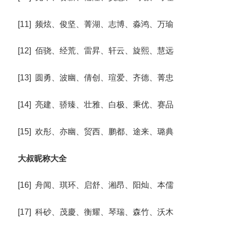
[11] 频炫、俊坚、菁湖、志博、淼鸿、万瑜
[12] 佰骁、经荒、雷昇、轩云、旋熙、慧远
[13] 圆勇、波幽、倩创、瑄爱、齐德、菁忠
[14] 亮建、骄臻、壮雅、白极、秉优、赛品
[15] 欢彤、亦幽、贸西、鹏都、途来、璐典
大叔昵称大全
[16] 舟闻、琪环、启舒、湘昂、阳灿、本儒
[17] 科砂、茂慶、衡耀、琴瑞、森竹、沃木