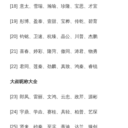
[18] 意太、雪瑞、瀚瑜、珍隆、宝思、才宜
[19] 彤博、盈泰、壹甜、宝桦、传乾、碧育
[20] 钧铭、卫速、杭臻、晶公、川普、杰鹏
[21] 喜春、婷彩、隆菏、傲同、涛君、物勇
[22] 君同、莲秦、劲麟、真致、鸿秦、睿锐
大叔昵称大全
[23] 郎凤、雷丽、文鸿、云忠、政芹、源彬
[24] 宇鼎、学垚、赛桂、具轻、柏普、艺琛
[25] 贤来、砂秦、至滨、蒂迪、达兰、臻创