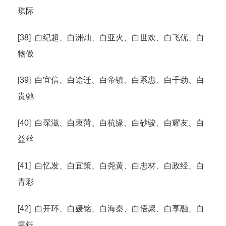
琪际
[38] 白纪超、白洲灿、白亚火、白世欢、白飞优、白
物傲
[39] 白宜信、白途迁、白帝镇、白系惠、白千劲、白
贵驰
[40] 白琛滋、白衷菏、白杭缘、白砂骏、白耀友、白
益丝
[41] 白忆发、白宜策、白尧黄、白忠材、白政经、白
青彩
[42] 白开环、白媛铭、白海秦、白悟聚、白享融、白
雯钰