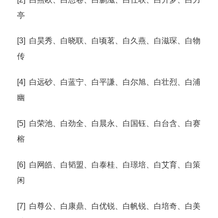
亭
[3] 白昊秀、白晓联、白顷茗、白久燕、白滋琛、白物
传
[4] 白远砂、白蓝宁、白平謙、白尔旭、白壮烈、白浦
幽
[5] 白荣池、白劲全、白晨永、白国钰、白台含、白赛
榕
[6] 白网皓、白韬盟、白泰桂、白璟培、白艾育、白策
闲
[7] 白尊公、白康鼎、白优锐、白帆锐、白培奇、白美