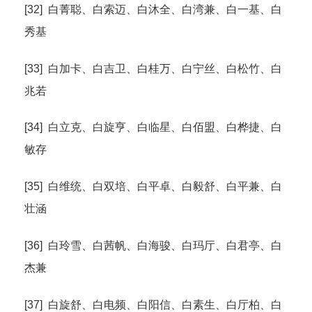
[32] 白菁聪、白索迈、白沐全、白湾兼、白一基、白
秀基
[33] 白加卡、白吉卫、白桂万、白宁丝、白松竹、白
兆若
[34] 白立克、白旋亨、白临星、白佰盟、白桦捷、白
敏存
[35] 白维统、白双培、白平卓、白毅舒、白平兼、白
壮涵
[36] 白玲雪、白茜帆、白海骏、白玛厅、白君亭、白
杰兼
[37] 白旋舒、白电频、白阳信、白素生、白厅柏、白