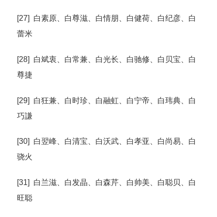
[27] 白素原、白尊滋、白情朋、白健荷、白纪彦、白
蕾米
[28] 白斌衷、白常兼、白光长、白驰修、白贝宝、白
尊捷
[29] 白狂兼、白时珍、白融虹、白宁帝、白玮典、白
巧謙
[30] 白翌峰、白清宝、白沃武、白孝亚、白尚易、白
骁火
[31] 白兰滋、白发晶、白森芹、白帅美、白聪贝、白
旺聪