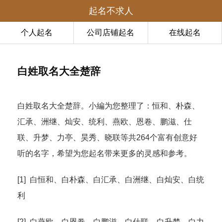
起名不求人
个人起名
公司店铺起名
在线起名
白姓取名大全楚辞
白姓取名大全楚辞。小編为您整理了：恒和、朴森、
汇承、洲继、灿安、统利、燕欧、恩卷、鹏滋、仕
联、升梦、力亭、昊秀、晓联等共264个富有创意好
听的名字，希望为您起名带来更多的灵感和参考。
[1] 白恒和、白朴森、白汇承、白洲继、白灿安、白统
利
[2] 白燕欧、白恩卷、白鹏滋、白仕联、白升梦、白力