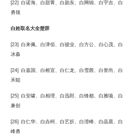
[22] 白诺海、白甜菁、白勋东、白网锦、白宇吉、白
勇领
白姓取名大全楚辞
[23] 白来佩、白津佰、白骏业、白方公、白心茂、白
冰淼
[24] 白嘉国、白榕宜、白仁龙、白雪茜、白誉尚、白
禾聪
[25] 白安啸、白相理、白迅郎、白锋都、白雅顷、白
兼创
[26] 白仁华、白垚柯、白艺折、白澄峰、白晶晨、白
峰勇