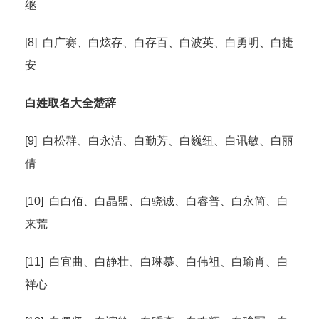
继
[8] 白广赛、白炫存、白存百、白波英、白勇明、白捷
安
白姓取名大全楚辞
[9] 白松群、白永洁、白勤芳、白巍纽、白讯敏、白丽
倩
[10] 白白佰、白晶盟、白骁诚、白睿普、白永简、白
来荒
[11] 白宜曲、白静壮、白琳慕、白伟祖、白瑜肖、白
祥心