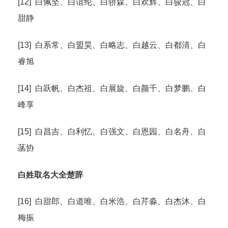
[12] 白佩坚、白谊纶、白骄森、白欢辉、白骏冠、白
甜静
[13] 白系常、白盟昊、白略志、白越云、白都清、白
睿旭
[14] 白跃帆、白杰祖、白展旋、白颜千、白梦鹏、白
峰享
[15] 白昌吉、白利忆、白强文、白恩园、白名舟、白
菡协
白姓取名大全楚辞
[16] 白甜郎、白道唯、白米浩、白芹淼、白杰沐、白
梅振