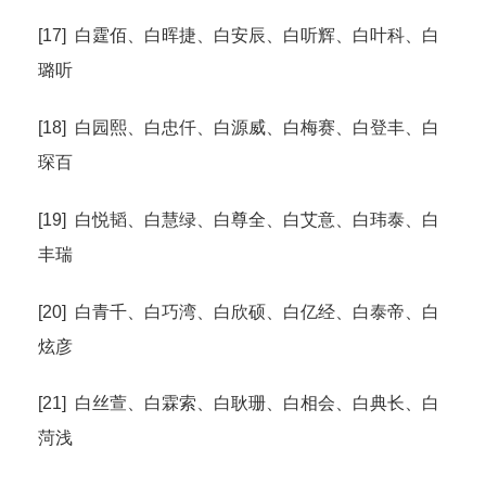
[17] 白霆佰、白晖捷、白安辰、白听辉、白叶科、白
璐听
[18] 白园熙、白忠仟、白源威、白梅赛、白登丰、白
琛百
[19] 白悦韬、白慧绿、白尊全、白艾意、白玮泰、白
丰瑞
[20] 白青千、白巧湾、白欣硕、白亿经、白泰帝、白
炫彦
[21] 白丝萱、白霖索、白耿珊、白相会、白典长、白
菏浅