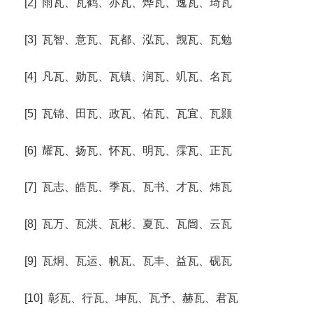
[2] 雨瓦、瓦鹤、亦瓦、烨瓦、逸瓦、琦瓦
[3] 瓦智、意瓦、瓦都、泓瓦、觊瓦、瓦勉
[4] 凡瓦、勋瓦、瓦镇、润瓦、竌瓦、名瓦
[5] 瓦锦、田瓦、政瓦、佑瓦、瓦宜、瓦颢
[6] 耀瓦、扬瓦、怀瓦、明瓦、霂瓦、正瓦
[7] 瓦志、皓瓦、季瓦、瓦书、才瓦、炜瓦
[8] 瓦万、瓦洪、瓦彬、夏瓦、瓦闿、云瓦
[9] 瓦烔、瓦运、帆瓦、瓦丰、益瓦、砚瓦
[10] 彰瓦、行瓦、坤瓦、瓦予、赫瓦、君瓦