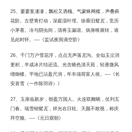
25、霎霎复凄凄，飘松又洒槐。气蒙蛛网槛，声叠藓
花阶。古壁青灯动，深庭湿叶埋。徐垂旧鸳
瓦
，竞历
小茅斋。冷与阴虫间，清将玉漏谐。病身唯展转，谁
见此时怀。----《监试夜雨滴空阶》
26、千门万户雪花浮，点点无声落
瓦
沟。全似玉尘消
更积，半成冰片结还流。光含晓色清天苑，轻逐微风
绕御楼。平地已沾盈尺润，年丰须荷富人侯。----《长
安喜雪（一作陈羽诗）》
27、玉座临新岁，朝盈万国人。火连双阙晓，仗列五
门春。瑞雪销鸳
瓦
，祥光在日轮。天颜不敢视，称庆
拜空频。----《元日观朝》