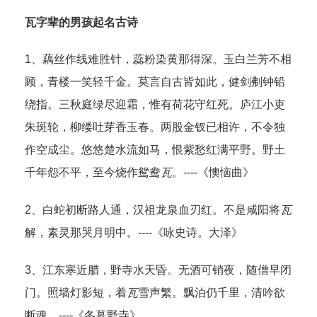
瓦字辈的男孩起名古诗
1、藕丝作线难胜针，蕊粉染黄那得深。玉白兰芳不相
顾，青楼一笑轻千金。莫言自古皆如此，健剑刜钟铅
绕指。三秋庭绿尽迎霜，惟有荷花守红死。庐江小吏
朱斑轮，柳缕吐芽香玉春。两股金钗已相许，不令独
作空成尘。悠悠楚水流如马，恨紫愁红满平野。野土
千年怨不平，至今烧作鸳鸯
瓦
。----《懊恼曲》
2、白蛇初断路人通，汉祖龙泉血刃红。不是咸阳将
瓦
解，素灵那哭月明中。----《咏史诗。大泽》
3、江东寒近腊，野寺水天昏。无酒可销夜，随僧早闭
门。照墙灯影短，着
瓦
雪声繁。飘泊仍千里，清吟欲
断魂。----《冬暮野寺》