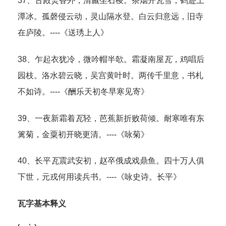
37、古殿焚香外，清羸坐石棱。茶烟开
瓦
雪，鹤迹上
潭冰。孤磬侵云动，灵山隔水登。白云归意远，旧寺
在庐陵。----《送琇上人》
38、乍起衣犹冷，微吟帽半欹。霜凝南屋
瓦
，鸡唱后
园枝。洛水碧云晓，吴宫黄叶时。两传千里意，书札
不如诗。----《酬乐天初冬早寒见寄》
39、一夜新霜着
瓦
轻，芭蕉新折败荷倾。耐寒唯有东
篱菊，金粟初开晓更清。----《咏菊》
40、长平
瓦
震武安初，赵卒俄成戏鼎鱼。四十万人俱
下世，元戎何用读兵书。----《咏史诗。长平》
瓦字基本释义