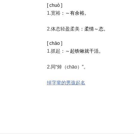
[ chuò ]
1.宽裕
：～有余裕。
2.体态轻盈柔美
：柔情～态。
[ chāo ]
1.抓起
：～起铁锹就干活。
2.同“焯（chāo）”。
绰字辈的男孩起名