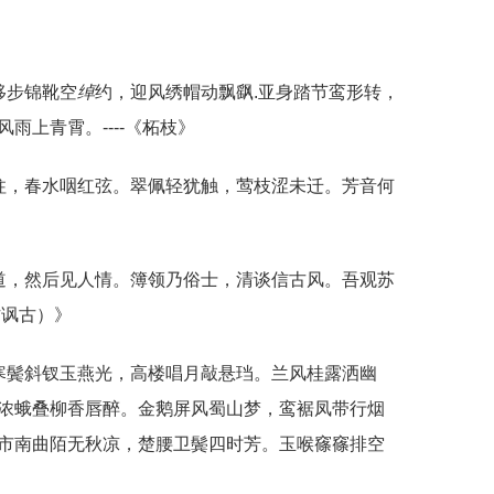
移步锦靴空
绰
约，迎风绣帽动飘飖.亚身踏节鸾形转，
雨上青霄。----《柘枝》
柱，春水咽红弦。翠佩轻犹触，莺枝涩未迁。芳音何
道，然后见人情。簿领乃俗士，清谈信古风。吾观苏
作讽古）》
寒鬓斜钗玉燕光，高楼唱月敲悬珰。兰风桂露洒幽
浓蛾叠柳香唇醉。金鹅屏风蜀山梦，鸾裾凤带行烟
市南曲陌无秋凉，楚腰卫鬓四时芳。玉喉窱窱排空