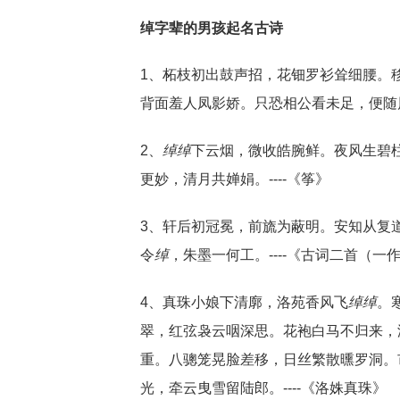
绰字辈的男孩起名古诗
1、柘枝初出鼓声招，花钿罗衫耸细腰。
背面羞人凤影娇。只恐相公看未足，便随风
2、
绰
绰
下云烟，微收皓腕鲜。夜风生碧
更妙，清月共婵娟。----《筝》
3、轩后初冠冕，前旒为蔽明。安知从复
令
绰
，朱墨一何工。----《古词二首（一
4、真珠小娘下清廓，洛苑香风飞
绰
绰
。
翠，红弦袅云咽深思。花袍白马不归来，
重。八骢笼晃脸差移，日丝繁散曛罗洞。
光，牵云曳雪留陆郎。----《洛姝真珠》