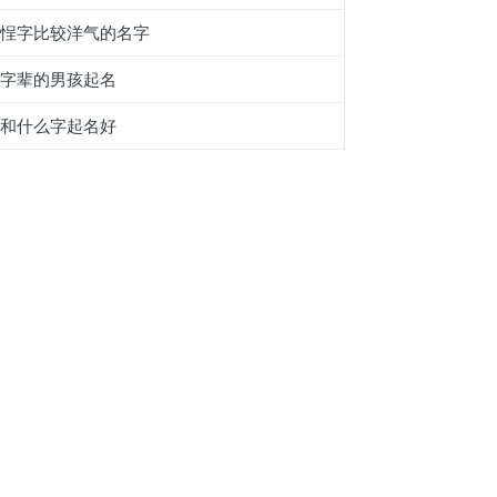
带悜字比较洋气的名字
耩字辈的男孩起名
友和什么字起名好