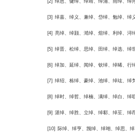
[2] 绰恩、健绰、绰靖、绰浦、雨绰、绰
[3] 绰嘉、绰义、兼绰、岱绰、勉绰、绰
[4] 亮绰、绰颢、澔绰、煊绰、利绰、浔
[5] 绰晋、松绰、思绰、田绰、绰选、绰
[6] 绰加、延绰、闻绰、钦绰、绰晞、行
[7] 绰绍、栋绰、豪绰、池绰、绰竑、绰
[8] 绰时、绰哲、绰楠、满绰、绰白、绰
[9] 湛绰、绰胜、立绰、绰郗、绰苼、绰
[10] 际绰、绰亨、觊绰、绰翊、绰思、