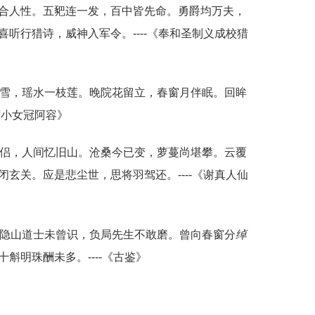
合人性。五豝连一发，百中皆先命。勇爵均万夫，
听行猎诗，威神入军令。----《奉和圣制义成校猎
雪，瑶水一枝莲。晚院花留立，春窗月伴眠。回眸
下小女冠阿容》
侣，人间忆旧山。沧桑今已变，萝蔓尚堪攀。云覆
玄关。应是悲尘世，思将羽驾还。----《谢真人仙
。隐山道士未曾识，负局先生不敢磨。曾向春窗分
绰
斛明珠酬未多。----《古鉴》