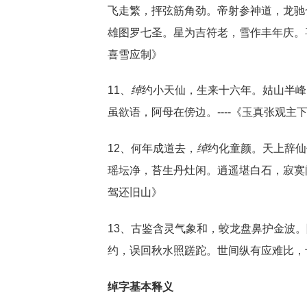
飞走繁，抨弦筋角劲。帝射参神道，龙驰
雄图罗七圣。星为吉符老，雪作丰年庆。喜
喜雪应制》
11、
绰
约小天仙，生来十六年。姑山半峰
虽欲语，阿母在傍边。----《玉真张观主
12、何年成道去，
绰
约化童颜。天上辞仙
瑶坛净，苔生丹灶闲。逍遥堪白石，寂寞闭
驾还旧山》
13、古鉴含灵气象和，蛟龙盘鼻护金波
约，误回秋水照蹉跎。世间纵有应难比，十
绰字基本释义