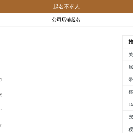
起名不求人
公司店铺起名
为
宋
1
宁
绰