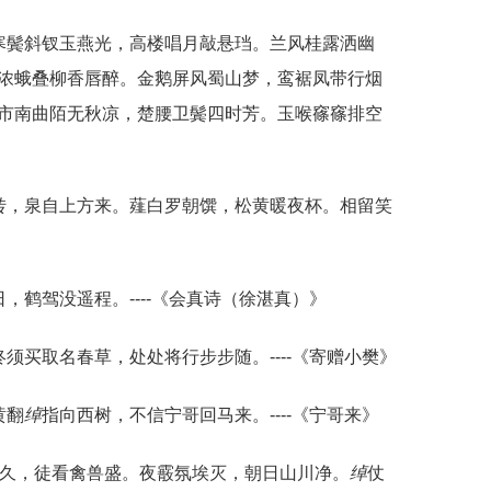
寒鬓斜钗玉燕光，高楼唱月敲悬珰。兰风桂露洒幽
浓蛾叠柳香唇醉。金鹅屏风蜀山梦，鸾裾凤带行烟
市南曲陌无秋凉，楚腰卫鬓四时芳。玉喉窱窱排空
转，泉自上方来。薤白罗朝馔，松黄暖夜杯。相留笑
，鹤驾没遥程。----《会真诗（徐湛真）》
须买取名春草，处处将行步步随。----《寄赠小樊》
黄翻
绰
指向西树，不信宁哥回马来。----《宁哥来》
育久，徒看禽兽盛。夜霰氛埃灭，朝日山川净。
绰
仗