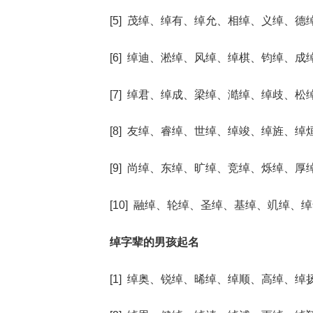
[5] 茂绰、绰有、绰允、相绰、义绰、德
[6] 绰迪、淞绰、风绰、绰棋、钧绰、成
[7] 绰君、绰成、梁绰、澔绰、绰歧、松
[8] 友绰、睿绰、世绰、绰竣、绰旌、绰
[9] 尚绰、东绰、旷绰、竞绰、烁绰、厚
[10] 融绰、轮绰、圣绰、基绰、竌绰、
绰字辈的男孩起名
[1] 绰奥、锐绰、晞绰、绰顺、高绰、绰