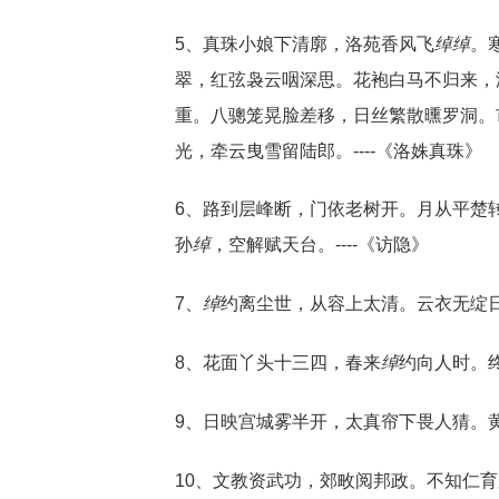
5、真珠小娘下清廓，洛苑香风飞
绰
绰
。
翠，红弦袅云咽深思。花袍白马不归来，
重。八骢笼晃脸差移，日丝繁散曛罗洞。
光，牵云曳雪留陆郎。----《洛姝真珠》
6、路到层峰断，门依老树开。月从平楚
孙
绰
，空解赋天台。----《访隐》
7、
绰
约离尘世，从容上太清。云衣无绽日
8、花面丫头十三四，春来
绰
约向人时。终
9、日映宫城雾半开，太真帘下畏人猜。
10、文教资武功，郊畋阅邦政。不知仁