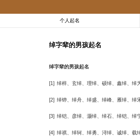
个人起名
绰字辈的男孩起名
绰字辈的男孩起名
[1] 绰梓、玄绰、理绰、硕绰、鑫绰、绰
[2] 绰铧、绰舟、绰盛、绰峰、雁绰、绰
[3] 绰铠、彦绰、灏绰、绰石、绰铠、绰
[4] 绰祺、绰轲、绰勇、浔绰、诚绰、载