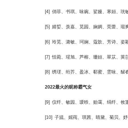
[4] 俏菲、书琪、咏豌、娑嫚、寒姮、珖
[5] 婧娎、羡嘉、苋园、娴婤、莞蕾、瑖
[6] 玲苋、潞敏、珂娴、蔻歆、芳诗、姿
[7] 恬菀、瑆旭、芦榕、珊姮、翠苁、荚
[8] 绣瑳、绗芥、盈冰、郗蜜、雴咏、馝
2022最火的昵称霸气女
[9] 仪纤、敏园、瑗昳、贻霭、绢纤、攸
[10] 子旈、媱莼、琪茜、睛黛、菊贝、