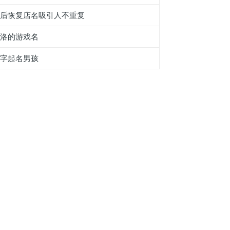
产后恢复店名吸引人不重复
霞洛的游戏名
綟字起名男孩