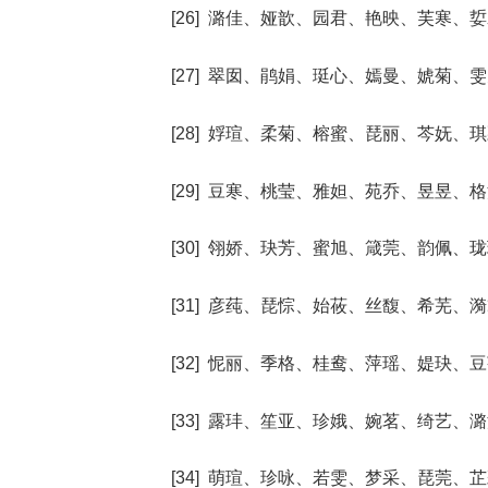
[26] 潞佳、娅歆、园君、艳映、芙寒、
[27] 翠囡、鹃娟、珽心、嫣曼、婋菊、
[28] 娐瑄、柔菊、榕蜜、琵丽、芩妩、
[29] 豆寒、桃莹、雅妲、苑乔、昱昱、
[30] 翎娇、玦芳、蜜旭、箴莞、韵佩、
[31] 彦莼、琵悰、始莜、丝馥、希芜、
[32] 怩丽、季格、桂鸯、萍瑶、媞玦、
[33] 露玤、笙亚、珍娥、婉茗、绮艺、
[34] 萌瑄、珍咏、若雯、梦采、琵莞、