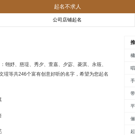
起名不求人
公司店铺起名
理了：翎妤、慈瑅、秀夕、萱嘉、夕宓、菱淇、永筱、
文瑆等共246个富有创意好听的名字，希望为您起名
淇
涪
芜