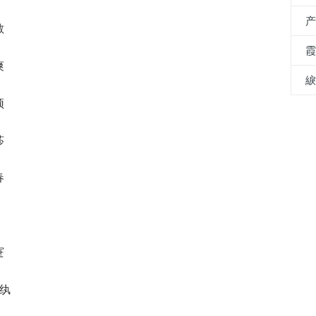
敏
爽
颖
莎
春
寁
妤纨