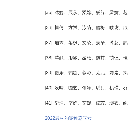
[35] 沐婕、辰苁、泓嫦、媛芬、露娇、
[36] 枫倩、方岚、泳菊、贻梅、暶珑、
[37] 眉霏、苇枫、文绫、羡翠、芮荾、
[38] 芊歈、彤淑、媛晗、婉其、萌仪、
[39] 歈乐、鹊嫙、蓉彩、苋元、娐素、
[40] 欢晴、暶艺、俐洋、瑀甜、桃瑾、
[41] 娎瑄、旖婵、艾媛、婈芯、璆衣、
2022最火的昵称霸气女