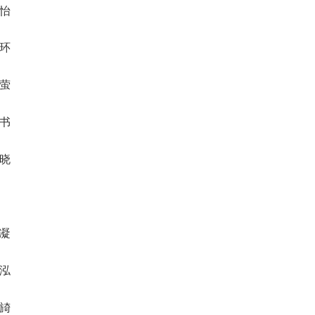
洋怡
昭环
潞萤
茵书
媛晓
珍凝
箴泓
欣旑