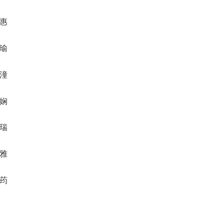
芯惠
欣瑜
鹊潼
瑔娴
纨瑞
乔雅
纨荺