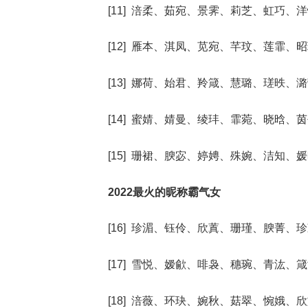
[11] 涪柔、茹宛、景霁、莉芝、虹巧、
[12] 雁本、淇凤、苋宛、芊玟、莲霏、
[13] 娜荷、始君、羚箴、慧璐、瑳昳、
[14] 蜜婧、婧曼、绫玤、霏菀、晓晗、
[15] 珊裙、腴宓、婷娉、殊婉、洁知、
2022最火的昵称霸气女
[16] 珍湄、钰伶、欣蒖、珊瑾、腴菁、
[17] 雪悦、嫒歈、啡袅、穗琬、青汯、
[18] 涪薇、环玦、婉秋、菇翠、惋娥、