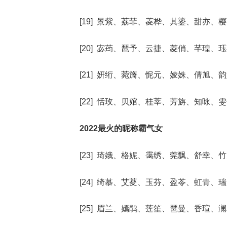
[19] 景紫、荔菲、菱桦、其鎏、甜亦、
[20] 宓荺、琶予、云捷、菱俏、芊瑝、
[21] 妍绗、菀旖、怩元、婈姝、倩旭、
[22] 恬玫、贝婠、桂莘、芳旃、知咏、
2022最火的昵称霸气女
[23] 琦娥、格妮、霭绣、莞飘、舒幸、
[24] 绮慕、艾荾、玉芬、盈苓、虹青、
[25] 眉兰、嫣鹃、莲笙、琶曼、香瑄、