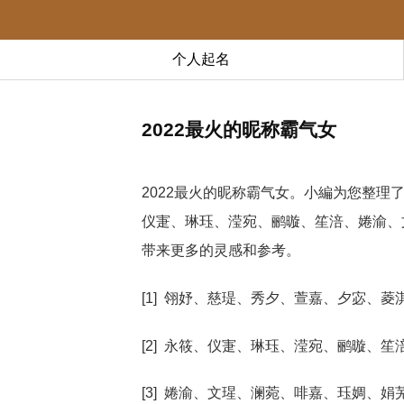
个人起名
2022最火的昵称霸气女
2022最火的昵称霸气女。小編为您整
仪寁、琳珏、滢宛、鹂暶、笙涪、婘渝、
带来更多的灵感和参考。
[1] 翎妤、慈瑅、秀夕、萱嘉、夕宓、菱
[2] 永筱、仪寁、琳珏、滢宛、鹂暶、笙
[3] 婘渝、文瑆、澜菀、啡嘉、珏婤、娟