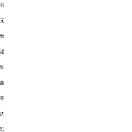
娎莉
雯元
琪飘
格湄
珑珠
漪黛
豆荃
潞沈
芷彩