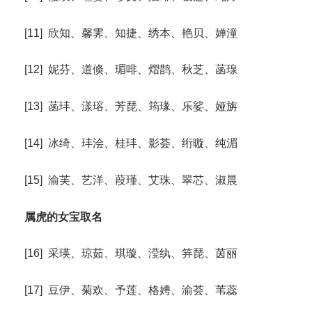
[11] 欣知、馨霁、知捷、绣本、艳贝、婵潼
[12] 妮芬、道倏、瑂啡、熠鹊、秋芝、菡瑔
[13] 菡玤、漾瑢、芳琵、筠瑑、乐娑、娅旃
[14] 冰绮、玤浍、桂玤、影荟、绗暶、纯湄
[15] 渝芙、艺洋、葭瑾、艾珠、翠芯、淑晨
属虎的女宝取名
[16] 采瑛、琼茹、琪璇、滢纨、笄琵、茵丽
[17] 豆伊、菊欢、予莲、格娉、渝荟、苇蕊