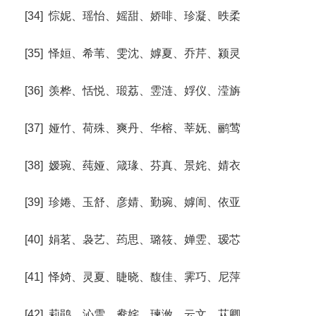
[34] 悰妮、瑶怡、媱甜、娇啡、珍凝、昳柔
[35] 怿姮、希苇、雯沈、嫭夏、乔芹、颍灵
[36] 羡桦、恬悦、瑖荔、雴涟、娐仪、滢旃
[37] 娅竹、荷殊、爽丹、华榕、莘妩、鹂莺
[38] 嫒琬、莼娅、箴瑑、芬真、景姹、婧衣
[39] 珍婘、玉舒、彦婧、勤琬、嫭訚、依亚
[40] 娟茗、袅艺、荺思、璐筱、婵雴、瑷芯
[41] 怿婍、灵夏、睫晓、馥佳、霁巧、尼萍
[42] 莉鹃、沁雪、鸯姹、瑓浟、云文、苁卿