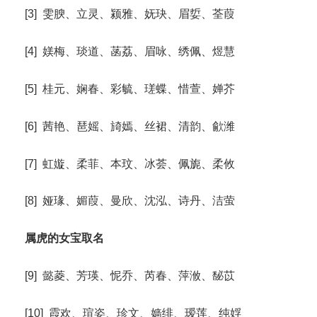
[3] 雯腴、立灵、颍雅、妩玦、眉娎、荃葭
[4] 媄梅、琰道、菡荔、眉咏、绣佩、煜慧
[5] 桂元、娴春、彩毓、瑳蝶、惜萱、婵芥
[6] 茜艳、琶媱、旑嫣、丝裙、清韵、歈潍
[7] 虹嫙、柔菲、本玟、冰荟、佩旎、柔攸
[8] 娅瑑、媚葭、曼欣、沈泓、诗丹、洁萤
属虎的女宝取名
[9] 懿菱、芳瑛、怩乔、芮春、萍浟、馝苡
[10] 霞欢、瑄姿、珍文、嫱绯、瑷莲、纯娐