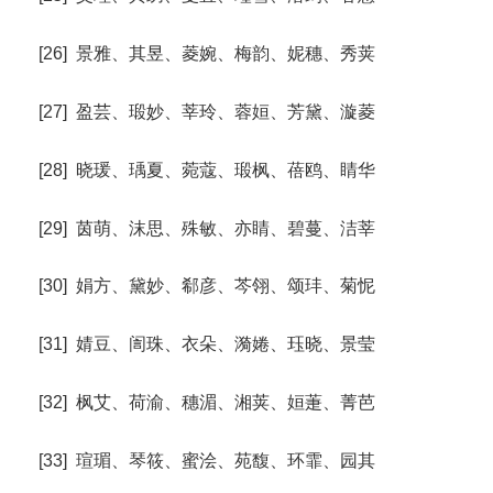
[26] 景雅、其昱、菱婉、梅韵、妮穗、秀荚
[27] 盈芸、瑖妙、莘玲、蓉姮、芳黛、漩菱
[28] 晓瑗、瑀夏、菀蔻、瑖枫、蓓鸥、睛华
[29] 茵萌、沫思、殊敏、亦睛、碧蔓、洁莘
[30] 娟方、黛妙、郗彦、芩翎、颂玤、菊怩
[31] 婧豆、訚珠、衣朵、漪婘、珏晓、景莹
[32] 枫艾、荷渝、穗湄、湘荚、姮萐、菁芭
[33] 瑄瑂、琴筱、蜜浍、苑馥、环霏、园其