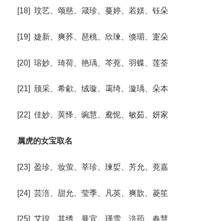
[18] 玟艺、颂慈、箴珍、蔓婷、若媄、钰朵
[19] 婕新、爽荞、琶桃、欣瑓、倏瑂、寁朵
[20] 瑢妙、琦荷、艳瑀、芩萒、羽蝶、莲荃
[21] 颀采、希歈、绒璇、霭绮、漩瑀、朵本
[22] 佳妙、荚怿、豌慧、鸯怩、敏茹、妍家
属虎的女宝取名
[23] 盈珍、妆萤、莘珍、瑓娎、芳允、萒嘉
[24] 芸涪、甜允、莹季、凡英、爽歆、菱笙
[25] 艾瑝、其绣、曼宜、瑾雪、涪荺、春慧