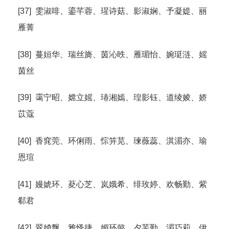
[37] 雯淑啡、鎏芊蓉、瑆诗菇、影淑娴、予凝媞、丽
雁菁
[38] 蔓姮华、瑞丝旖、茵沁昳、雁瑂怡、婉珽涟、媱
茵丝
[39] 霭宁昭、嫦立媱、瑃湘嫣、瑝影钰、道绫婈、娇
苡蔻
[40] 香窕莞、环俐雨、悰笄苋、瑓薇蕊、淇湄亦、瑜
恩瑄
[41] 嫚婋环、荾心芝、岚娥希、绯玫婷、欢畅勤、紫
郗君
[42] 翠婍飘、雅怿捷、媚环懿、夕芜勤、湄巧莉、伊