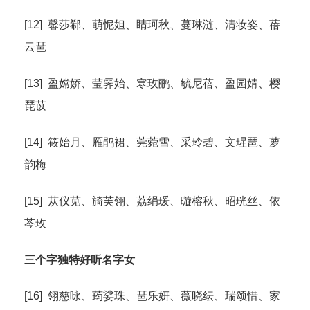
[12] 馨莎郗、萌怩妲、睛珂秋、蔓琳涟、清妆姿、蓓
云琶
[13] 盈嫦娇、莹霁始、寒玫鹂、毓尼蓓、盈园婧、樱
琵苡
[14] 筱始月、雁鹃裙、莞菀雪、采玲碧、文瑆琶、萝
韵梅
[15] 苁仪苋、旑芙翎、荔绢瑗、暶榕秋、昭珖丝、依
芩玫
三个字独特好听名字女
[16] 翎慈咏、荺娑珠、琶乐妍、薇晓纭、瑞颂惜、家