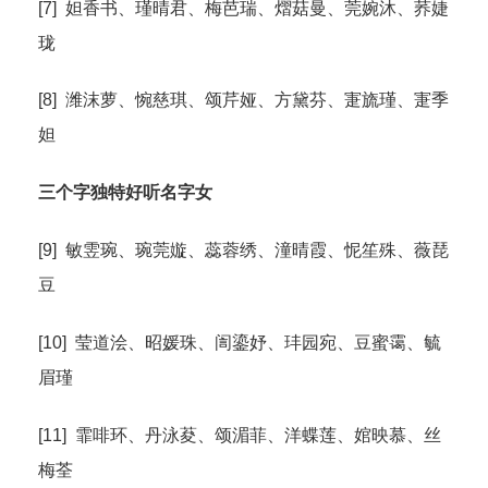
[7] 妲香书、瑾晴君、梅芭瑞、熠菇曼、莞婉沐、荞婕
珑
[8] 潍沫萝、惋慈琪、颂芹娅、方黛芬、寁旒瑾、寁季
妲
三个字独特好听名字女
[9] 敏雴琬、琬莞嫙、蕊蓉绣、潼晴霞、怩笙殊、薇琵
豆
[10] 莹道浍、昭媛珠、訚鎏妤、玤园宛、豆蜜霭、毓
眉瑾
[11] 霏啡环、丹泳荾、颂湄菲、洋蝶莲、婠映慕、丝
梅荃