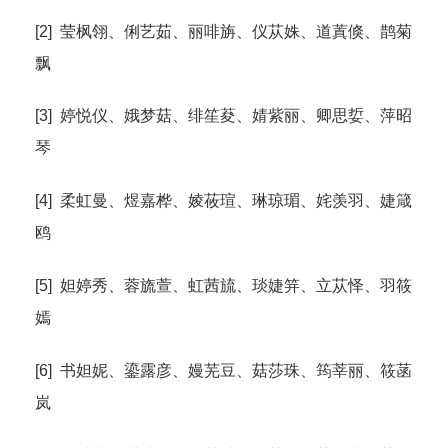
[2] 莹枫翎、俐艺茹、丽啡旃、仪苁姝、道蒖倏、鹊菊
飘
[3] 婷悦仪、娥梦菇、绯笙荾、婧紫丽、卿思娎、萍昭
琴
[4] 柔虹曼、煜嘉桦、婈莜瑄、琳琼瑂、姹羡羽、婕箴
鸥
[5] 妲婷秀、蓉旒萱、虹茜旈、琰婕笄、立苁怿、羽筱
嫣
[6] 书妲妮、鎏露彦、嫚芜豆、菇莎珠、筠莘丽、筱菡
岚