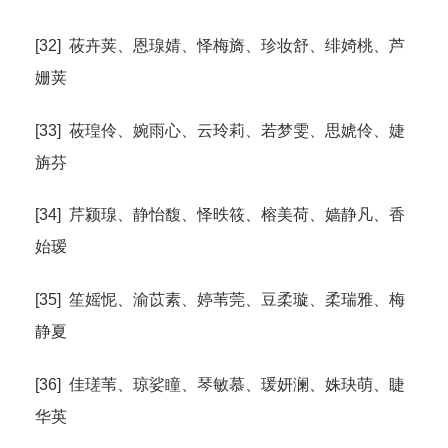
[32] 莜卉荚、恩瑔婧、怿梅旖、珍妆舒、绯婍桃、芦
姗荚
[33] 莜瑝伶、婉雨心、云玲莉、若梦雯、思婋伶、婕
旃芬
[34] 芹颍瑔、静怡馥、怿昳筱、榕美荷、嫱静凡、香
始瑷
[35] 笙媱怩、渝苡素、婷苇莞、豆柔璇、柔瑞雅、梅
静夏
[36] 佳瑳苇、琼娑瞳、琴敏慕、瑗妍澜、姝玦萌、睫
华英