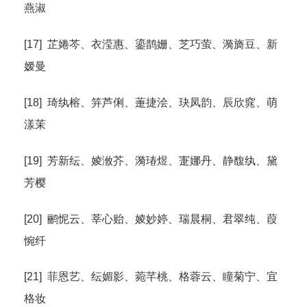
燕淑
[17] 芷婘芩、衣滢惠、鎏鹊姗、芝巧萤、漪旖豆、新
嫒曼
[18] 琦纨榕、笄芦俐、萐捷浍、玦凤韵、辰欣窕、萌
漾茉
[19] 芳新纭、婈浟芥、漪瑃煜、寁娜丹、静馥纨、黛
芳樱
[20] 鹂怩云、莘心贻、婈妙婷、瑞晨桐、君翠纯、葭
惋纤
[21] 菲恩艺、纭媚影、菀芊桃、格蓉云、瞳菊宁、宜
格妆