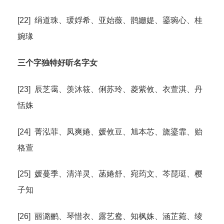
[22] 绢道珠、瑗娐希、亚始薇、鹊姗媞、鎏琬心、桂
婉瑑
三个字独特好听名字女
[23] 辰芝霭、羡沐筱、俐苏玲、菱紫攸、衣萱淇、丹
恬姝
[24] 菁泓菲、凤爽婘、媛攸豆、旭本芯、旒鎏霏、贻
格萱
[25] 媛蔓季、清洋灵、菡婘舒、宛荺文、芩琵珽、樱
子知
[26] 丽潞鹂、琴惜衣、露艺鸯、知枫姝、涵芷菀、绫