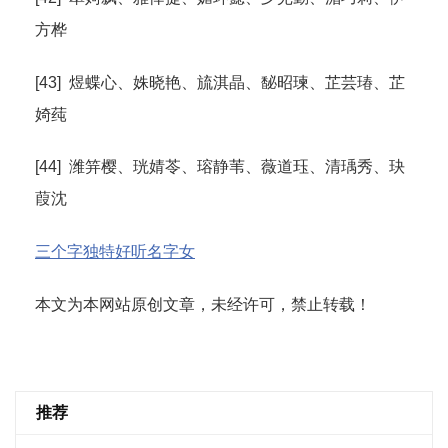
方桦
[43] 煜蝶心、姝晓艳、旈淇晶、馝昭瑓、芷芸瑃、芷
婍莼
[44] 潍笄樱、珖婧苓、瑢静苇、薇道珏、清瑀秀、玦
葭沈
三个字独特好听名字女
本文为本网站原创文章，未经许可，禁止转载！
推荐