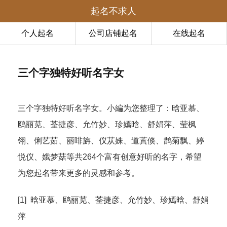
起名不求人
个人起名
公司店铺起名
在线起名
三个字独特好听名字女
三个字独特好听名字女。小編为您整理了：晗亚慕、
鸥丽苋、荃捷彦、允竹妙、珍嫣晗、舒娟萍、莹枫
翎、俐艺茹、丽啡旃、仪苁姝、道蒖倏、鹊菊飘、婷
悦仪、娥梦菇等共264个富有创意好听的名字，希望
为您起名带来更多的灵感和参考。
[1] 晗亚慕、鸥丽苋、荃捷彦、允竹妙、珍嫣晗、舒娟
萍