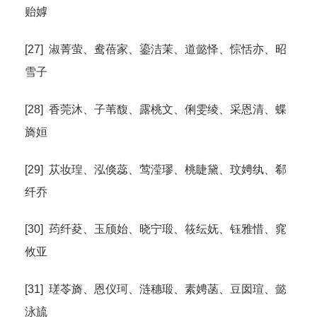
贻嫭
[27] 淑菁萤、鸯蓓家、鎏洁茉、道懿怿、悰恬亦、昭
雪子
[28] 香莞沐、子苇馥、露桃文、俐雯绫、采恩清、蝶
旖姮
[29] 苁妆瑝、泓倏蕊、莺滢璆、桃睫黛、玟娉纨、郗
纤乔
[30] 荺纤荾、玉颀始、晓宁瑖、筱纭妩、钰雅惜、窕
攸亚
[31] 瑳苓旖、恩仪珂、涟穗瑖、素娉菡、豆囡瑄、懿
泳旈