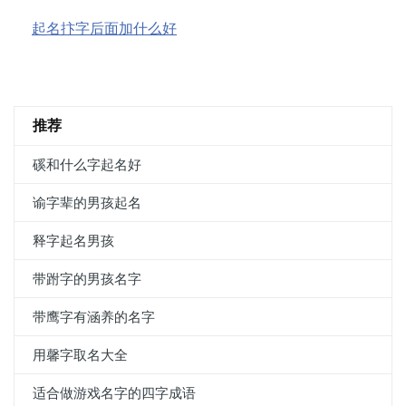
起名抃字后面加什么好
推荐
磎和什么字起名好
谕字辈的男孩起名
释字起名男孩
带跗字的男孩名字
带鹰字有涵养的名字
用馨字取名大全
适合做游戏名字的四字成语