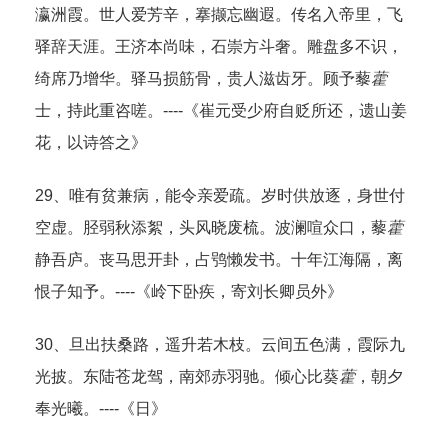
瀛洲霞。世人爱芳辛，搴撷忘幽遐。传名入帝里，飞
驿辞天涯。王济本尚味，石崇方斗奢。雕盘多不识，
绮席乃增华。驿马损筋骨，贵人滋齿牙。顾予藜
藿
士，持此重咨嗟。----《崔元受少府自贬所还，遗山姜
花，以诗答之》
29、唯有贫兼病，能令亲爱疏。岁时供放逐，身世付
空虚。胫弱秋添絮，头风晓废梳。波澜喧众口，藜
藿
静吾庐。丧马思开卦，占鸮懒发书。十年江海隔，离
恨子知予。----《岭下卧疾，寄刘长卿员外》
30、旦出扶桑路，遥升若木枝。云间五色满，霞际九
光披。东陆苍龙驾，南郊赤羽驰。倾心比葵
藿
，朝夕
奉光曦。----《日》