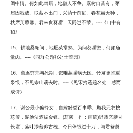
闺中情。何如此幽居，地僻人不争。嘉树自昔有，茅
屋因我成。取薪不出门，采药于前庭。春花虽无种，
枕席芙蓉馨。君来食葵
藿
，天爵岂不荣。----《山中有
招》
15、耕地桑柘间，地肥菜常熟。为问葵
藿
资，何如庙
堂肉。----《同群公题张处士菜园》
16、窜逐穷荒与死期，饿唯蒿
藿
病无医。怜君更抱重
泉恨，不见崇山谪去时。----《见宋拾遗题名处，感而
成诗》
17、谢公最小偏怜女，自嫁黔娄百事乖。顾我无衣搜
荩箧，泥他沽酒拔金钗。(荩箧一作：画箧)野蔬充膳甘
长
藿
，落叶添薪仰古槐。今日俸钱过十万，与君营奠