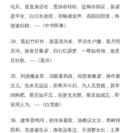
论兵。道直身还在，恩深命转轻。盐梅非拟议，葵
藿
是平生。白日长悬照，苍蝇谩发声。高阳旧田里，终
使谢归耕。----《中书即事》
34、晨起竹轩外，逍遥清兴多。早凉生户牖，孤月照
关河。旅食甘藜
藿
，归心忆薜萝。一尊如有地，放意
且狂歌。----《晨兴》
35、列鼎佩金章，泪眼看风枝。却思食藜
藿
，身作屠
沽儿。负米无远近，所希升斗归。为人无贵贱，莫学
鸡狗肥。斯言如不忘，别更无光辉。斯言如或忘，即
安用人为。----《白雪曲》
36、建隼罢鸣珂，初传来暮歌。渔樵识太古，草树得
阳和。东道诸生从，南依远客过。天清婺女出，土厚