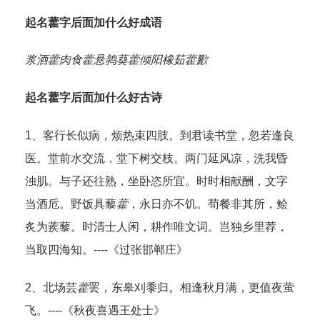
起名藿字后面加什么好成语
浆酒藿肉
食藿悬鹑
葵藿倾阳
橡茹藿歠
起名藿字后面加什么好古诗
1、客行长似病，烦热束四肢。到君读书堂，忽若逢良
医。堂前水交流，堂下树交枝。两门延风凉，洗我昏
浊肌。与子还往熟，坐卧恣所宜。时时相献酬，文字
当酒卮。野饭具藜
藿
，永日亦不饥。苟餐非其所，鲙
炙为蒺藜。时清士人闲，耕作唯文词。岂独乡里荐，
当取四海知。----《过张邯郸庄》
2、北场芸
藿
罢，东皋刈黍归。相逢秋月满，更值夜萤
飞。----《秋夜喜遇王处士》