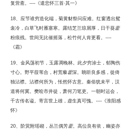
复营斋。----《遣悲怀三首·其一》
18、应节谁穷造化端，菊黄豺祭问应难。红窗透出鸳
衾冷，白草飞时雁塞寒。露结芝兰琼屑厚，日干葵
藿
粉痕残。世间无比催摇落，松竹何人肯更看。----
《霜》
19、金风荡初节，玉露凋晚林。此夕穷涂士，郁陶伤
寸心。野平葭苇合，村荒藜
藿
深。眺听良多感，徙倚
独沾襟。沾襟何所为，怅然怀古意。秦俗犹未平，汉
道将何冀。樊哙市井徒，萧何刀笔吏。一朝时运会，
千古传名谥。寄言世上雄，虚生真可愧。----《淮阳感
怀》
20、阶蓂附瑶砌，丛兰偶芳
藿
。高位良有依，幽姿亦