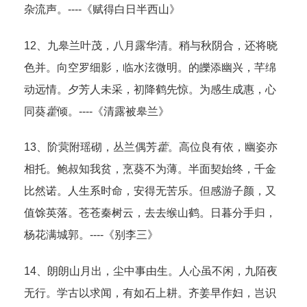
杂流声。----《赋得白日半西山》
12、九皋兰叶茂，八月露华清。稍与秋阴合，还将晓
色并。向空罗细影，临水泫微明。的皪添幽兴，芊绵
动远情。夕芳人未采，初降鹤先惊。为感生成惠，心
同葵
藿
倾。----《清露被皋兰》
13、阶蓂附瑶砌，丛兰偶芳
藿
。高位良有依，幽姿亦
相托。鲍叔知我贫，烹葵不为薄。半面契始终，千金
比然诺。人生系时命，安得无苦乐。但感游子颜，又
值馀英落。苍苍秦树云，去去缑山鹤。日暮分手归，
杨花满城郭。----《别李三》
14、朗朗山月出，尘中事由生。人心虽不闲，九陌夜
无行。学古以求闻，有如石上耕。齐姜早作妇，岂识