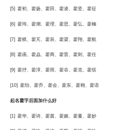
[5] 藿初、藿扬、藿田、藿凌、藿坚、藿征
[6] 藿玮、藿潮、藿理、藿思、藿弘、藿楠
[7] 藿棋、藿芃、藿辰、藿梁、藿翔、藿航
[8] 藿函、藿劦、藿商、藿晋、藿则、藿任
[9] 藿抒、藿淳、藿雨、藿谷、藿克、藿缤
[10] 藿劤、藿乔、藿会、藿东、藿翱、藿语
起名藿字后面加什么好
[1] 藿华、藿诗、藿茵、藿嫱、藿蔓、藿妙