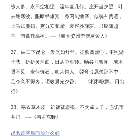
绦人多。永日空相望，流年复几何。崖开当夕照，叶
去逐寒波。眼暗经难受，身闲剑懒磨。似鸮占贾谊，
上马试廉颇。穷分安藜
藿
，衰容胜薜萝。只应随越
鸟，南翥托高柯。----《奉寄婺州李使君舍人》
37、白日下昆仑，发光如舒丝。徒照葵
藿
心，不照游
子悲。折折黄河曲，日从中央转。旸谷耳曾闻，若木
眼不见。奈何铄石，胡为销人。羿弯弓属矢那不中，
足令久不得奔，讵教晨光夕昏。----《相和歌辞。日出
行》
38、寒衣草木皮，饥饭葵
藿
根。不为孟夫子，岂识市
井门。----《与孟东野》
起名藿字后面加什么好