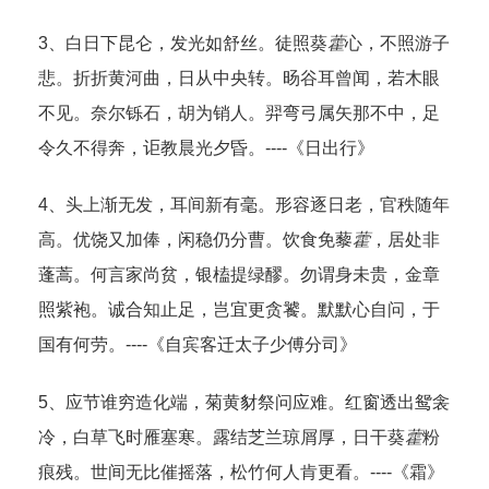
3、白日下昆仑，发光如舒丝。徒照葵
藿
心，不照游子
悲。折折黄河曲，日从中央转。旸谷耳曾闻，若木眼
不见。奈尔铄石，胡为销人。羿弯弓属矢那不中，足
令久不得奔，讵教晨光夕昏。----《日出行》
4、头上渐无发，耳间新有毫。形容逐日老，官秩随年
高。优饶又加俸，闲稳仍分曹。饮食免藜
藿
，居处非
蓬蒿。何言家尚贫，银榼提绿醪。勿谓身未贵，金章
照紫袍。诚合知止足，岂宜更贪饕。默默心自问，于
国有何劳。----《自宾客迁太子少傅分司》
5、应节谁穷造化端，菊黄豺祭问应难。红窗透出鸳衾
冷，白草飞时雁塞寒。露结芝兰琼屑厚，日干葵
藿
粉
痕残。世间无比催摇落，松竹何人肯更看。----《霜》