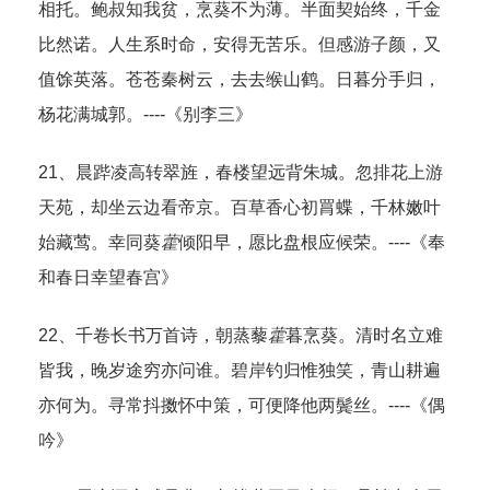
相托。鲍叔知我贫，烹葵不为薄。半面契始终，千金
比然诺。人生系时命，安得无苦乐。但感游子颜，又
值馀英落。苍苍秦树云，去去缑山鹤。日暮分手归，
杨花满城郭。----《别李三》
21、晨跸凌高转翠旌，春楼望远背朱城。忽排花上游
天苑，却坐云边看帝京。百草香心初罥蝶，千林嫩叶
始藏莺。幸同葵
藿
倾阳早，愿比盘根应候荣。----《奉
和春日幸望春宫》
22、千卷长书万首诗，朝蒸藜
藿
暮烹葵。清时名立难
皆我，晚岁途穷亦问谁。碧岸钓归惟独笑，青山耕遍
亦何为。寻常抖擞怀中策，可便降他两鬓丝。----《偶
吟》