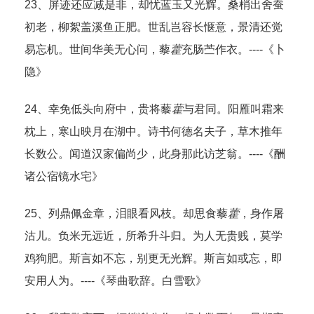
23、屏迹还应减是非，却忧蓝玉又光辉。桑梢出舍蚕
初老，柳絮盖溪鱼正肥。世乱岂容长惬意，景清还觉
易忘机。世间华美无心问，藜
藿
充肠苎作衣。----《卜
隐》
24、幸免低头向府中，贵将藜
藿
与君同。阳雁叫霜来
枕上，寒山映月在湖中。诗书何德名夫子，草木推年
长数公。闻道汉家偏尚少，此身那此访芝翁。----《酬
诸公宿镜水宅》
25、列鼎佩金章，泪眼看风枝。却思食藜
藿
，身作屠
沽儿。负米无远近，所希升斗归。为人无贵贱，莫学
鸡狗肥。斯言如不忘，别更无光辉。斯言如或忘，即
安用人为。----《琴曲歌辞。白雪歌》