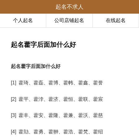
起名不求人
个人起名
公司店铺起名
在线起名
起名藿字后面加什么好
起名藿字后面加什么好
[1] 藿琦、藿磊、藿博、藿帏、藿鑫、藿誉
[2] 藿平、藿浡、藿济、藿恒、藿联、藿宸
[3] 藿丰、藿安、藿隆、藿兼、藿沃、藿慈
[4] 藿劥、藿勇、藿翀、藿浩、藿梵、藿绍