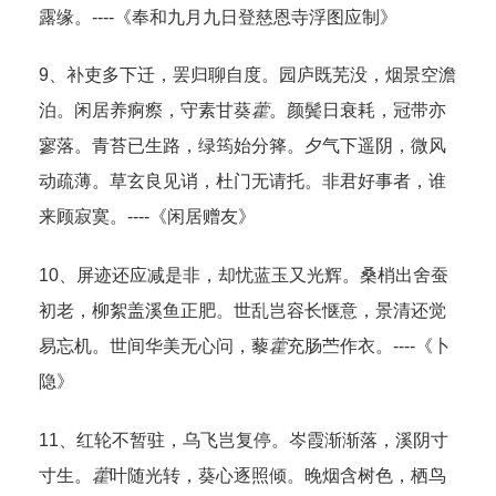
露缘。----《奉和九月九日登慈恩寺浮图应制》
9、补吏多下迁，罢归聊自度。园庐既芜没，烟景空澹
泊。闲居养痾瘵，守素甘葵
藿
。颜鬓日衰耗，冠带亦
寥落。青苔已生路，绿筠始分箨。夕气下遥阴，微风
动疏薄。草玄良见诮，杜门无请托。非君好事者，谁
来顾寂寞。----《闲居赠友》
10、屏迹还应减是非，却忧蓝玉又光辉。桑梢出舍蚕
初老，柳絮盖溪鱼正肥。世乱岂容长惬意，景清还觉
易忘机。世间华美无心问，藜
藿
充肠苎作衣。----《卜
隐》
11、红轮不暂驻，乌飞岂复停。岑霞渐渐落，溪阴寸
寸生。
藿
叶随光转，葵心逐照倾。晚烟含树色，栖鸟