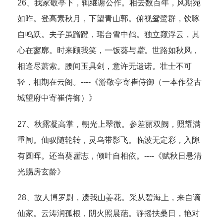
26、我家敬亭下，辄继谢公作。相去数百年，风期宛
如昨。登高素秋月，下望青山郭。俯视鸳鹭群，饮啄
自鸣跃。夫子虽蹭蹬，瑶台雪中鹤。独立窥浮云，其
心在寥廓。时来顾我笑，一饭葵与
藿
。世路如秋风，
相逢尽萧索。腰间玉具剑，意许无遗诺。壮士不可
轻，相期在云阁。----《游敬亭寄崔侍御（一本作登古
城望府中寄崔侍御）》
27、秋露凝高掌，朝光上翠微。参差丽双阙，照耀满
重闱。仙驭随轮转，灵乌带影飞。临波无定彩，入隙
有圆晖。还当葵
藿
志，倾叶自相依。----《赋秋日悬清
光赐房玄龄》
28、故人博罗尉，遗我山姜花。采从碧海上，来自谪
仙家。云涛润孤根，阴火照晨葩。静摇扶桑日，艳对