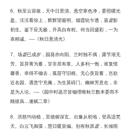
6、秋至云容敛，天中日景清。悬空寒色净，委照曙光
盈。泫泫看弥上，辉辉望最明。烟霞轮乍透，葵
藿
影
初生。鉴下应无极，升高自有程。何当回盛彩，一为
表精诚。----《秋日悬清光》
7、场
藿
已成岁，园葵亦向阳。兰时独不偶，露节渐无
芳。旨异菁为蓄，甘非蔗有浆。人多利一饱，谁复惜
馨香。幸得不锄去，孤苗守旧根。无心羡旨蓄，岂欲
近名园。遇赏宁充佩，为生莫碍门。幽林芳意在，非
是为人论。----《园中时蔬尽皆锄理唯秋兰数本委而不
顾彼虽…遂赋二章》
8、洪慈均动植，至德俯深玄。出豫从初地，登高适梵
天。白云飞御藻，慧日暖皇编。别有秋原
藿
，长倾雨