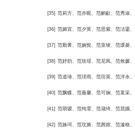
[35] 范莉方、范亦昵、范鹂歈、范秀淑
[36] 范媚宜、范夕荚、范思紫、范洁鎏
[37] 范勤菁、范婉怩、范亚绫、范瑗菱
[38] 范妤韵、范玫瑆、范尼凤、范攸媛
[39] 范道瑃、范瑳雨、范瑄英、范洋永
[40] 范飘蝶、范薇馨、范可娴、范茗采
[41] 范萌瑷、范纯霏、范箴绮、范琵娥
[42] 范姝珂、范玟旖、范茜婠、范漩格