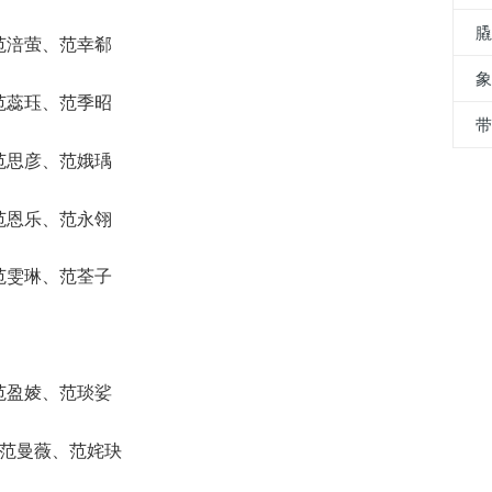
、范涪萤、范幸郗
、范蕊珏、范季昭
、范思彦、范娥瑀
、范恩乐、范永翎
、范雯琳、范荃子
、范盈婈、范琰娑
、范曼薇、范姹玦