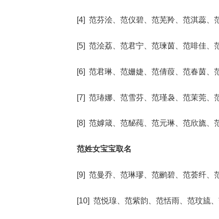
[4] 范芬浍、范仪碧、范芜羚、范淇蕊
[5] 范浍荔、范君宁、范瑓茵、范啡佳
[6] 范君琳、范姗婕、范倩葭、范春茵
[7] 范瑃娜、范雪芬、范瑾袅、范茉莞
[8] 范嫭箴、范馝莼、范元琳、范欣旒
范姓女宝宝取名
[9] 范曼乔、范琳璆、范鹂碧、范荟纤
[10] 范悦瑔、范紫韵、范恬雨、范玟旈