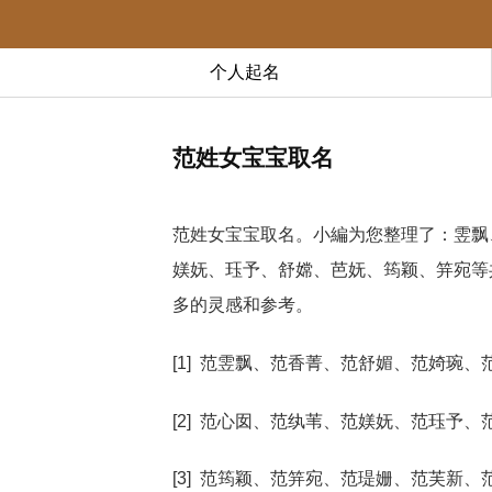
个人起名
范姓女宝宝取名
范姓女宝宝取名。小編为您整理了：雴飘
媄妩、珏予、舒嫦、芭妩、筠颖、笄宛等
多的灵感和参考。
[1] 范雴飘、范香菁、范舒媚、范婍琬
[2] 范心囡、范纨苇、范媄妩、范珏予
[3] 范筠颖、范笄宛、范瑅姗、范芙新