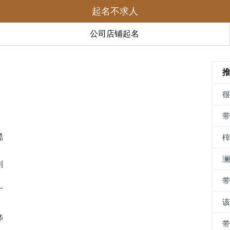
起名不求人
公司店铺起名
带
澔
剑
广
晔