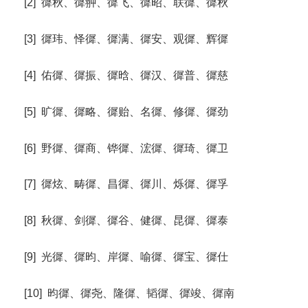
[2] 徲秋、徲翀、徲飞、徲昭、联徲、徲秋
[3] 徲玮、怿徲、徲满、徲安、观徲、辉徲
[4] 佑徲、徲振、徲晗、徲汉、徲普、徲慈
[5] 旷徲、徲略、徲贻、名徲、修徲、徲劲
[6] 野徲、徲商、铧徲、浤徲、徲琦、徲卫
[7] 徲炫、畴徲、昌徲、徲川、烁徲、徲孚
[8] 秋徲、剑徲、徲谷、健徲、昆徲、徲泰
[9] 光徲、徲昀、岸徲、喻徲、徲宝、徲仕
[10] 昀徲、徲尧、隆徲、韬徲、徲竣、徲南