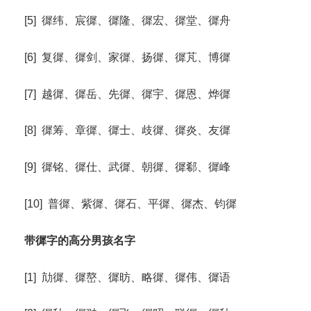
[5] 徲纬、宸徲、徲隆、徲宏、徲堂、徲舟
[6] 复徲、徲剑、家徲、扬徲、徲芃、博徲
[7] 越徲、徲岳、先徲、徲宇、徲恩、烨徲
[8] 徲筹、章徲、徲士、歧徲、徲炎、友徲
[9] 徲铭、徲仕、武徲、朝徲、徲郗、徲峰
[10] 普徲、紫徲、徲石、平徲、徲杰、钧徲
带徲字的高分男孩名字
[1] 劥徲、徲嶅、徲昉、略徲、徲伟、徲语