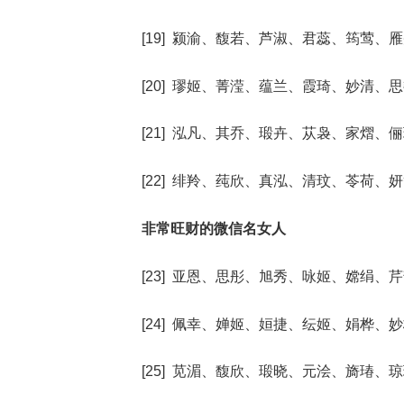
[19] 颍渝、馥若、芦淑、君蕊、筠莺、
[20] 璆姬、菁滢、蕴兰、霞琦、妙清、
[21] 泓凡、其乔、瑖卉、苁袅、家熠、
[22] 绯羚、莼欣、真泓、清玟、苓荷、
非常旺财的微信名女人
[23] 亚恩、思彤、旭秀、咏姬、嫦绢、
[24] 佩幸、婵姬、姮捷、纭姬、娟桦、
[25] 苋湄、馥欣、瑖晓、元浍、旖瑃、