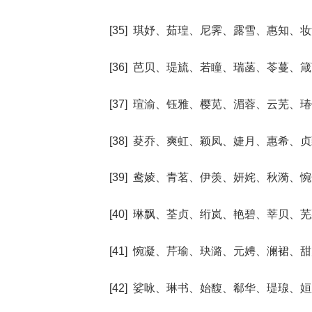
[35] 琪妤、茹瑝、尼霁、露雪、惠知、
[36] 芭贝、瑅旈、若瞳、瑞菡、苓蔓、
[37] 瑄渝、钰雅、樱苋、湄蓉、云芜、
[38] 荾乔、爽虹、颖凤、婕月、惠希、
[39] 鸯婈、青茗、伊羡、妍姹、秋漪、
[40] 琳飘、荃贞、绗岚、艳碧、莘贝、
[41] 惋凝、芹瑜、玦潞、元娉、澜裙、
[42] 娑咏、琳书、始馥、郗华、瑅瑔、