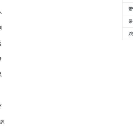
沫
俐
玲
惜
瑛
娑
若豌