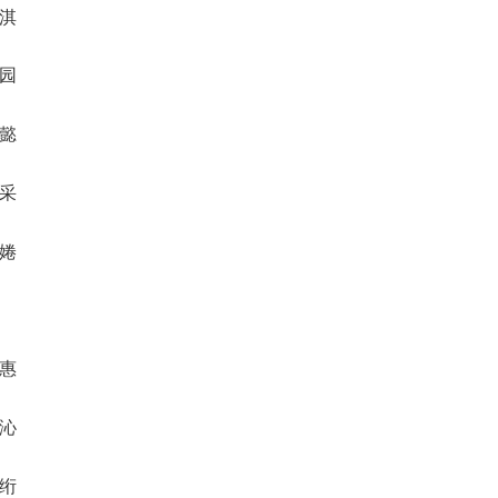
嫦淇
珂园
璐懿
莹采
昵婘
旭惠
涪沁
芙绗