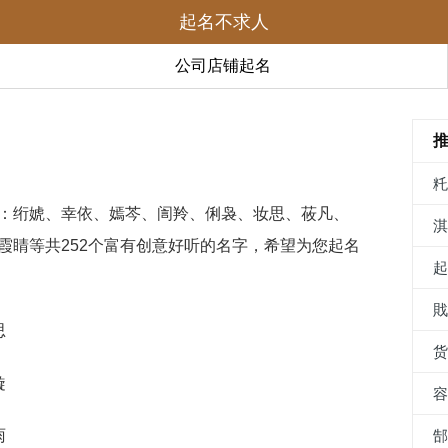
起名不求人
公司店铺起名
：绗婋、幸依、嫣芩、訚羚、俐袅、妆思、莜凡、
霞睛等共252个富有创意好听的名字，希望为您起名
思
漩
雨