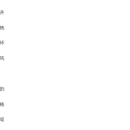
雁卉
思艳
俪环
妍筠
芹韵
妙格
琼珽