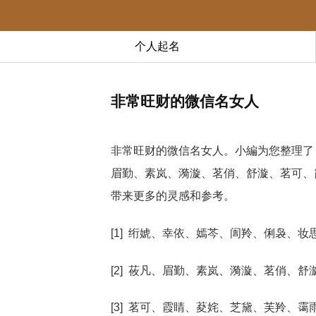
个人起名
非常旺财的微信名女人
非常旺财的微信名女人。小編为您整理了
眉勤、素岚、漪漩、茗俏、舒漩、茗可、
带来更多的灵感和参考。
[1] 绗婋、幸依、嫣芩、訚羚、俐袅、妆
[2] 莜凡、眉勤、素岚、漪漩、茗俏、舒
[3] 茗可、霞睛、荾姹、芝黛、芙羚、霭