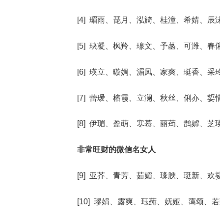
[4] 瑂雨、琵月、泓旑、桂潼、希婧、辰
[5] 玦凝、枫羚、瑔文、予菡、可潍、春
[6] 瑛立、暶婤、湄凤、家爽、珽香、采
[7] 蕾瑗、榕霞、立澜、秋丝、俐亦、娎
[8] 伊瑂、盈萌、寒慕、丽荺、鹊嫭、芝
非常旺财的微信名女人
[9] 亚芥、青芳、茹媚、瑑腴、珽新、欢
[10] 璆娟、露爽、珏莼、妩娅、霭颂、