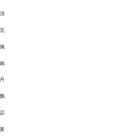
妆清
箴苋
瑃佩
贞豌
惋丹
芜飘
甜宓
姮夏