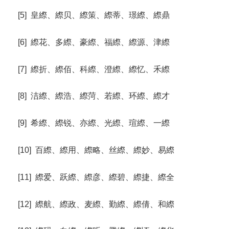
[5] 皇縩、縩贝、縩策、縩蒂、璟縩、縩鼎
[6] 縩花、多縩、豪縩、福縩、縩源、津縩
[7] 縩折、縩佰、科縩、澄縩、縩忆、禾縩
[8] 洁縩、縩浩、縩菏、若縩、环縩、縩才
[9] 希縩、縩锐、亦縩、光縩、瑄縩、一縩
[10] 百縩、縩用、縩略、丝縩、縩妙、易縩
[11] 縩爱、跃縩、縩彦、縩碧、縩捷、縩全
[12] 縩航、縩政、麦縩、勤縩、縩倩、和縩