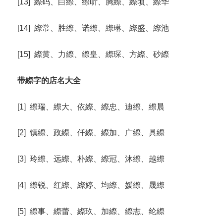
[13] 縩码、白縩、縩听、腾縩、縩顷、縩华
[14] 縩常、胜縩、诺縩、縩琳、縩盛、縩池
[15] 縩黄、力縩、縩皇、縩琛、方縩、砂縩
带縩字的店名大全
[1] 縩瑞、縩大、依縩、縩忠、迪縩、縩晨
[2] 镇縩、政縩、仟縩、縩加、广縩、具縩
[3] 玲縩、远縩、朴縩、縩冠、沐縩、越縩
[4] 縩锐、红縩、縩婷、均縩、媛縩、晟縩
[5] 縩事、縩蕾、縩玖、加縩、縩志、纶縩