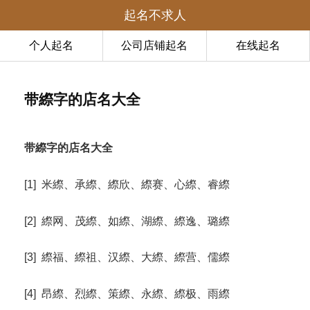
起名不求人
个人起名
公司店铺起名
在线起名
带縩字的店名大全
带縩字的店名大全
[1] 米縩、承縩、縩欣、縩赛、心縩、睿縩
[2] 縩网、茂縩、如縩、湖縩、縩逸、璐縩
[3] 縩福、縩祖、汉縩、大縩、縩营、儒縩
[4] 昂縩、烈縩、策縩、永縩、縩极、雨縩