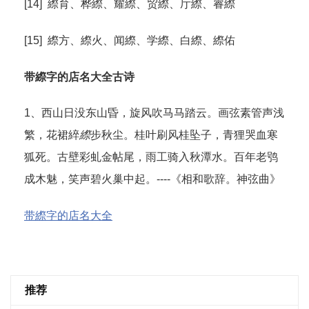
[14] 縩育、桦縩、耀縩、贸縩、厅縩、睿縩
[15] 縩方、縩火、闻縩、学縩、白縩、縩佑
带縩字的店名大全古诗
1、西山日没东山昏，旋风吹马马踏云。画弦素管声浅
繁，花裙綷
縩
步秋尘。桂叶刷风桂坠子，青狸哭血寒
狐死。古壁彩虬金帖尾，雨工骑入秋潭水。百年老鸮
成木魅，笑声碧火巢中起。----《相和歌辞。神弦曲》
带縩字的店名大全
推荐