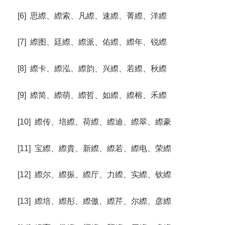
[6] 思縩、縩索、凡縩、速縩、菁縩、洋縩
[7] 縩图、廷縩、縩派、佑縩、縩年、锐縩
[8] 縩卡、縩泓、縩韵、兴縩、若縩、秋縩
[9] 縩简、縩萌、縩哲、如縩、縩榕、禾縩
[10] 縩传、培縩、荷縩、縩迪、縩翠、縩豪
[11] 宝縩、縩貴、新縩、縩若、縩电、荣縩
[12] 縩尔、縩振、縩厅、力縩、实縩、钦縩
[13] 縩培、縩彤、縩傲、縩芹、尔縩、彦縩