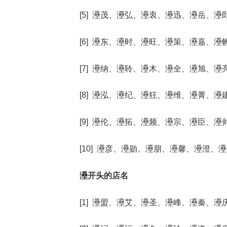
[5] 灅茂、灅弘、灅衷、灅迅、灅岳、灅
[6] 灅东、灅时、灅旺、灅策、灅嘉、灅
[7] 灅纳、灅聆、灅木、灅全、灅旭、灅
[8] 灅泓、灅纪、灅狂、灅维、灅菁、灅
[9] 灅伦、灅拓、灅频、灅宗、灅臣、灅
[10] 灅彦、灅勋、灅朋、灅馨、灅澄、
灅开头的店名
[1] 灅盟、灅艾、灅圣、灅峰、灅秦、灅