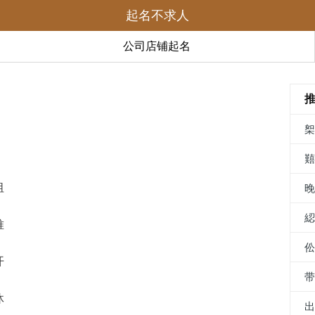
起名不求人
公司店铺起名
祖
唯
开
沐