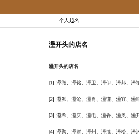
个人起名
灅开头的店名
灅开头的店名
[1] 灅微、灅铭、灅卫、灅伊、灅邦、灅
[2] 灅派、灅沧、灅肖、灅谦、灅宜、灅
[3] 灅希、灅庆、灅电、灅香、灅奥、灅
[4] 灅聚、灅财、灅州、灅臻、灅松、灅