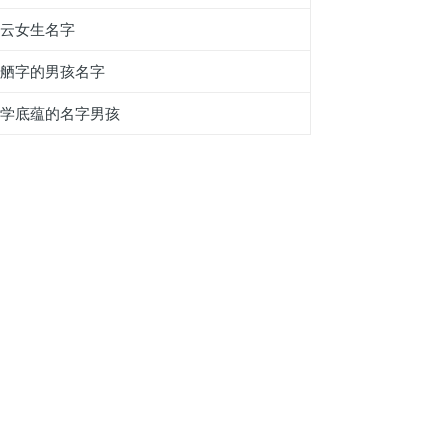
带云女生名字
带舾字的男孩名字
国学底蕴的名字男孩