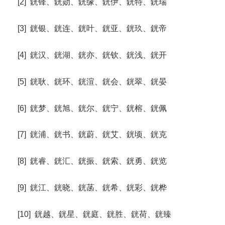
[2] 銧锋、銧勋、銧缘、銧伊、銧特、銧瑞
[3] 銧银、銧连、銧叶、銧亚、銧玖、銧帝
[4] 銧汉、銧湖、銧亦、銧钦、銧浅、銧开
[5] 銧耿、銧环、銧渲、銧会、銧翠、銧晏
[6] 銧梦、銧旭、銧尔、銧宁、銧榕、銧佩
[7] 銧浦、銧书、銧蔚、銧艾、銧顷、銧克
[8] 銧睿、銧汇、銧振、銧索、銧勇、銧览
[9] 銧江、銧晓、銧菡、銧希、銧彩、銧桦
[10] 銧越、銧星、銧庭、銧胜、銧荷、銧臻