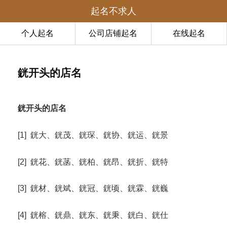
起名不求人
个人起名
公司店铺起名
在线起名
銧开头的店名
銧开头的店名
[1] 銧大、銧茂、銧琛、銧协、銧运、銧景
[2] 銧花、銧菡、銧柏、銧昂、銧折、銧特
[3] 銧材、銧斌、銧冠、銧顷、銧霖、銧巍
[4] 銧榕、銧鼎、銧东、銧秉、銧白、銧仕