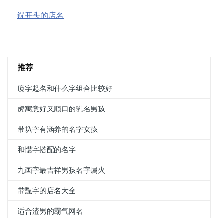
銧开头的店名
推荐
璄字起名和什么字组合比较好
虎寓意好又顺口的乳名男孩
带圦字有涵养的名字女孩
和懳字搭配的名字
九画字最吉祥男孩名字属火
带霼字的店名大全
适合渣男的霸气网名