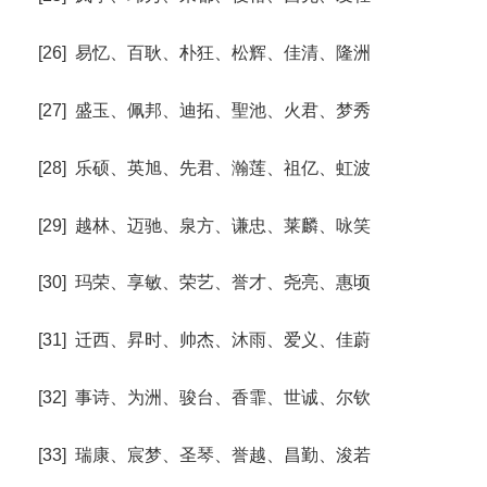
[26] 易忆、百耿、朴狂、松辉、佳清、隆洲
[27] 盛玉、佩邦、迪拓、聖池、火君、梦秀
[28] 乐硕、英旭、先君、瀚莲、祖亿、虹波
[29] 越林、迈驰、泉方、谦忠、莱麟、咏笑
[30] 玛荣、享敏、荣艺、誉才、尧亮、惠顷
[31] 迁西、昇时、帅杰、沐雨、爱义、佳蔚
[32] 事诗、为洲、骏台、香霏、世诚、尔钦
[33] 瑞康、宸梦、圣琴、誉越、昌勤、浚若