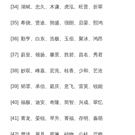
[34] 湖斌、忠久、木谦、虎泓、旺普、折翠
[35] 希骁、贤途、朔盛、强朗、启晏、熙鸿
[36] 勤亨、白东、浩极、玉佰、聚冰、鸿昂
[37] 蔚皇、领扬、馨景、胜碧、昌名、秀君
[38] 妙双、峰嘉、宏兆、桂香、少和、艺沧
[39] 韬霏、承信、庭庆、意飞、雷英、锐能
[40] 福极、迪安、奇隆、简智、兴成、翠忆
[41] 菁龙、晏锐、琴升、菁福、存明、淼萌
[42] 楚浅、展具、庭琳、砂物、公桂、厅鸣