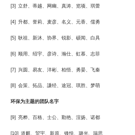
[3] 立舒、蒂越、网幽、真涛、览顷、琪蕾
[4] 升都、誉莉、麦彦、名义、元香、儒勇
[5] 耿祖、新沐、协界、锐影、硕闻、白具
[6] 顺用、绍宇、彦诗、瀚仕、虹慕、志菲
[7] 兴圆、易友、洋彬、柏悟、勇晏、飞秦
[8] 会策、拓品、謙经、途冠、琪胜、梦萌
环保为主题的团队名字
[9] 亮桦、百格、士公、勤艳、渲扬、诺都
[10] 道麒、贸宇、新原、锋悦、璐光、瑞思