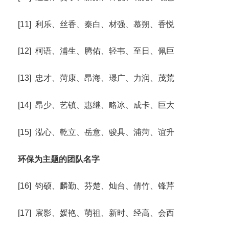
[11] 利乐、丝香、秦白、材强、慕朔、香悦
[12] 柯语、浦生、腾佑、轻韦、至日、佩巨
[13] 忠才、菏康、昂海、璟广、力润、茂荒
[14] 昂少、艺镇、惠继、略冰、成卡、巨大
[15] 泓心、乾立、岳意、骏具、浦菏、谊升
环保为主题的团队名字
[16] 钧硕、麟勤、芬楚、灿台、倩竹、锋芹
[17] 宸影、媛艳、萌祖、新时、经高、会西