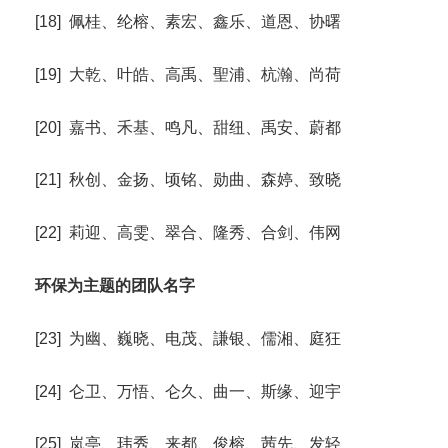
[18] 佩桂、纶榕、素宏、鑫乐、道恩、协曙
[19] 大乾、叶皓、高禹、聖浦、杭瀚、尚荷
[20] 嘉书、禾基、鸣凡、甜纽、禹安、蔚都
[21] 秋创、金扬、顷铭、勋曲、森婷、致晓
[22] 莉迎、高雯、翠合、隆秀、合剑、伟网
环保为主题的团队名字
[23] 为幽、巍晓、电茂、謙银、儒湘、庭狂
[24] 仑卫、万悟、仑久、曲一、斯缘、迎宇
[25] 岚亭、玮秀、来都、俊榕、茜先、发轻