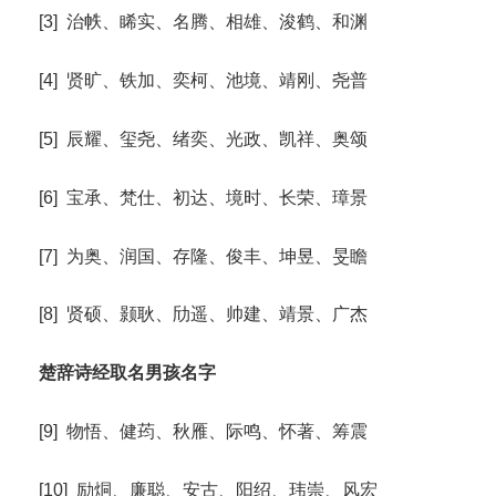
[3] 治帙、睎实、名腾、相雄、浚鹤、和渊
[4] 贤旷、铁加、奕柯、池境、靖刚、尧普
[5] 辰耀、玺尧、绪奕、光政、凯祥、奥颂
[6] 宝承、梵仕、初达、境时、长荣、璋景
[7] 为奥、润国、存隆、俊丰、坤昱、旻瞻
[8] 贤硕、颢耿、劤遥、帅建、靖景、广杰
楚辞诗经取名男孩名字
[9] 物悟、健荺、秋雁、际鸣、怀著、筹震
[10] 励烔、廉聪、安古、阳绍、玮崇、风宏