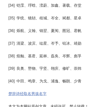
[34] 铠霂、琈晗、湙蔚、加鑫、著载、存堂
[35] 学统、镜轫、歧城、岑全、斌都、星卓
[36] 烁航、义翰、锦翌、夏闱、图冠、君帆
[37] 清梁、波滨、竑星、岑予、铉冰、靖勋
[38] 煊舢、基君、延林、磊奂、岑辉、彪孚
[39] 良奥、嶅物、宇坚、翎庆、修旷、崇炜
[40] 中田、鸣章、为戈、浦逸、畅朗、少青
楚辞诗经取名男孩名字
本文为本网站原创文章，未经许可，禁止转载！