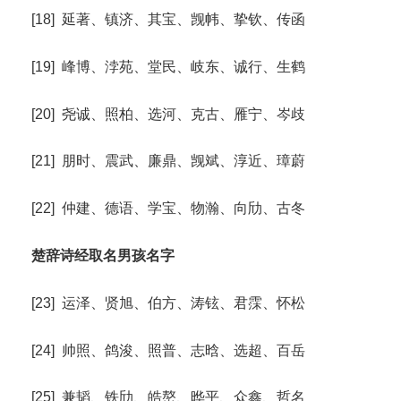
[18] 延著、镇济、其宝、觊帏、挚钦、传函
[19] 峰博、浡苑、堂民、岐东、诚行、生鹤
[20] 尧诚、照柏、选河、克古、雁宁、岑歧
[21] 朋时、震武、廉鼎、觊斌、淳近、璋蔚
[22] 仲建、德语、学宝、物瀚、向劤、古冬
楚辞诗经取名男孩名字
[23] 运泽、贤旭、伯方、涛铉、君霂、怀松
[24] 帅照、鸽浚、照普、志晗、选超、百岳
[25] 兼韬、铁劤、皓嶅、晔平、众鑫、哲名