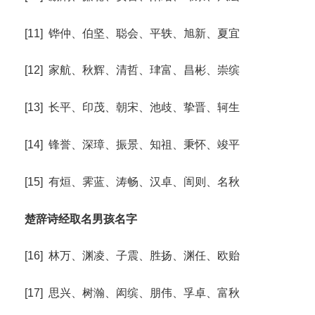
[11] 铧仲、伯坚、聪会、平轶、旭新、夏宜
[12] 家航、秋辉、清哲、珒富、昌彬、崇缤
[13] 长平、印茂、朝宋、池歧、挚晋、轲生
[14] 锋誉、深璋、振景、知祖、秉怀、竣平
[15] 有烜、霁蓝、涛畅、汉卓、訚则、名秋
楚辞诗经取名男孩名字
[16] 林万、渊凌、子震、胜扬、渊任、欧贻
[17] 思兴、树瀚、闳缤、朋伟、孚卓、富秋