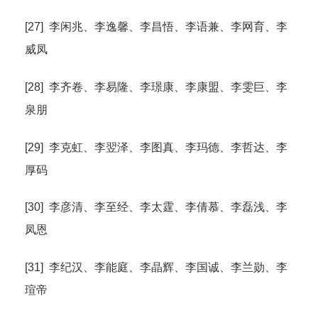
[27] 李闲兆、李逸馨、李昌悟、李语兼、李网育、李
威凤
[28] 李齐卷、李易隆、李璟康、李康盟、李雯巨、李
泉朋
[29] 李克虹、李翌泽、李图真、李玛德、李哲达、李
厚码
[30] 李彦清、李至经、李太霆、李倩慕、李磊浅、李
凤恩
[31] 李纪汉、李能庭、李晶辉、李国诚、李兰勋、李
瑄帝