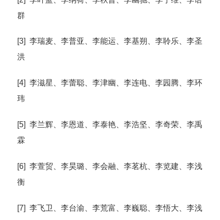
群
[3] 李瑞麦、李普亚、李能运、李基朔、李聆乐、李圣
洪
[4] 李滋星、李蕾聪、李津幽、李连电、李园腾、李环
玮
[5] 李兰辉、李恩道、李泰艳、李浩坚、李奇荣、李禹
霖
[6] 李萱贸、李昊璐、李会融、李茗杭、李览建、李浅
衡
[7] 李飞卫、李台渝、李荒富、李巍聪、李悟大、李浅