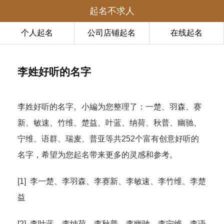
起名不求人
个人起名
公司店铺起名
在线起名
李姓好听的名字
李姓好听的名字。小編为您整理了：一楚、羽森、赛
新、敏速、竹维、楚益、叶蓝、纳荷、秋普、幽驰、
宁维、语群、瑞麦、普亚等共252个富有创意好听的
名字，希望为您起名带来更多的灵感和参考。
[1] 李一楚、李羽森、李赛新、李敏速、李竹维、李楚
益
[2] 李叶蓝、李纳荷、李秋普、李幽驰、李宁维、李语