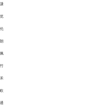
时謙
忆览
磊伦
仟朗
惠佩
京竹
幽禾
霏欧
环通