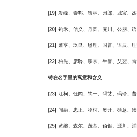
[19] 发峰、泰邦、策林、园郎、城宸、
[20] 钧禾、信义、舟圆、克川、公朋、
[21] 兼亨、玖良、恩理、国普、语辰、
[22] 柏先、彦聆、臻京、生智、艾翌、
铸在名字里的寓意和含义
[23] 江柯、钰闻、钧一、码艾、码珍、
[24] 闻融、忠正、物柯、奥开、硕意、
[25] 览继、森尔、茂基、佰银、源川、