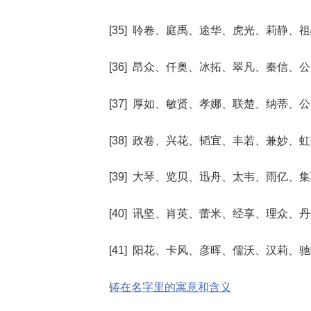
[35] 聆卷、庭禹、途华、虎光、莉静、
[36] 昂众、仟奥、冰拓、翠凡、秦信、
[37] 厚如、敏贤、孝娜、联楚、纳蒂、
[38] 政卷、兴花、韬宜、丰若、兼妙、
[39] 大琴、览贝、迅舟、太韦、雨亿、
[40] 讯坚、肖英、蕾米、经享、理众、
[41] 阳花、卡风、彦晖、儒沃、汉莉、
铸在名字里的寓意和含义