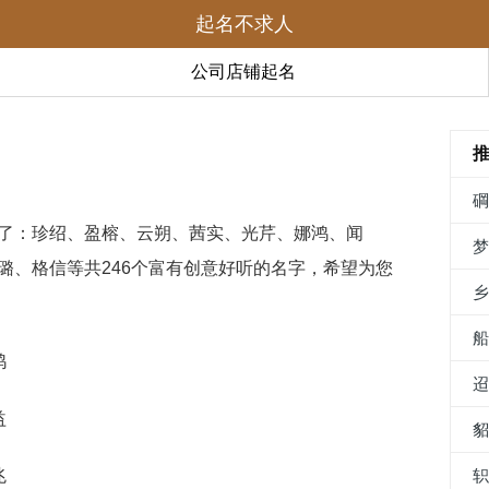
起名不求人
公司店铺起名
了：珍绍、盈榕、云朔、茜实、光芹、娜鸿、闻
璐、格信等共246个富有创意好听的名字，希望为您
鸿
益
兆