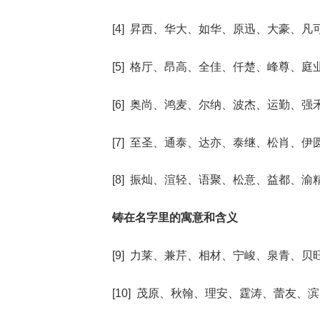
[4] 昇西、华大、如华、原迅、大豪、凡
[5] 格厅、昂高、全佳、仟楚、峰尊、庭
[6] 奥尚、鸿麦、尔纳、波杰、运勤、强
[7] 至圣、通泰、达亦、泰继、松肖、伊
[8] 振灿、渲轻、语聚、松意、益都、渝
铸在名字里的寓意和含义
[9] 力莱、兼芹、相材、宁峻、泉青、贝
[10] 茂原、秋翰、理安、霆涛、蕾友、