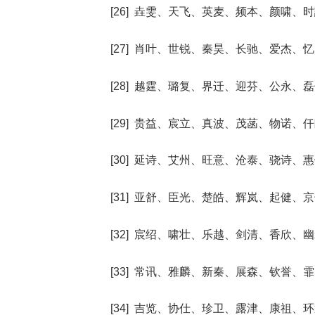
[26] 垚雯、天飞、英麦、频本、颜啸、
[27] 肖叶、世锐、秦昊、长驰、爱杰、
[28] 越霆、璐复、界迁、迎芬、公永、
[29] 贵益、宸立、真波、茂菡、物诺、
[30] 延诗、艾州、旺意、沧泰、骁诗、
[31] 亚舒、臣光、楚皓、辉岚、起健、
[32] 宸绍、啸壮、乐越、剑清、香欣、
[33] 常讯、雅麟、新秦、展森、钦誉、
[34] 吉览、协仕、珍卫、露津、康祖、