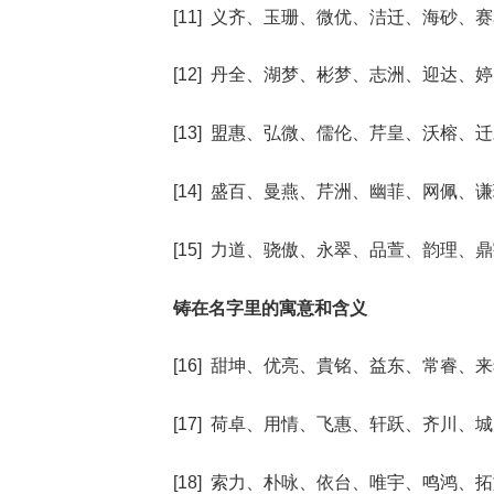
[11] 义齐、玉珊、微优、洁迁、海砂、
[12] 丹全、湖梦、彬梦、志洲、迎达、
[13] 盟惠、弘微、儒伦、芹皇、沃榕、
[14] 盛百、曼燕、芹洲、幽菲、网佩、
[15] 力道、骁傲、永翠、品萱、韵理、
铸在名字里的寓意和含义
[16] 甜坤、优亮、貴铭、益东、常睿、
[17] 荷卓、用情、飞惠、轩跃、齐川、
[18] 索力、朴咏、依台、唯宇、鸣鸿、