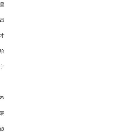
赛星
婷昌
迁才
谦珍
鼎宇
来希
城宸
拓旋