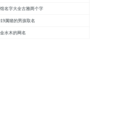
茶馆名字大全古雅两个字
019属猪的男孩取名
带金水木的网名