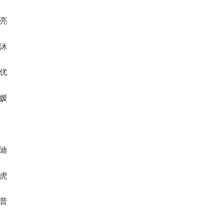
杰亮
语沐
理优
雷媛
蕾迪
臻虎
浦普