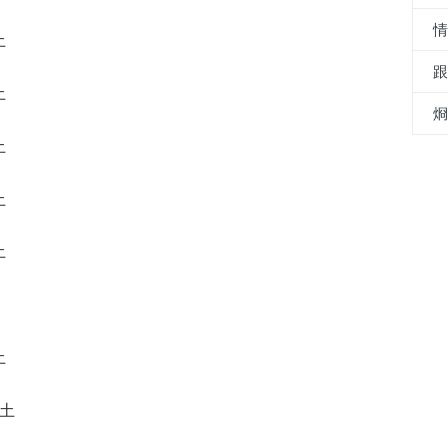
土
土
土
土
土
土
事土