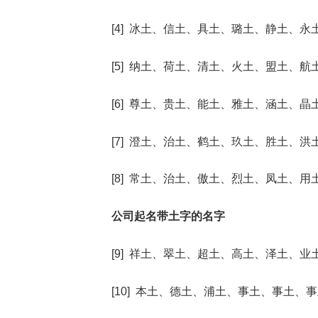
[4] 冰土、信土、具土、璐土、静土、永
[5] 纳土、荷土、清土、火土、盟土、航
[6] 尊土、贵土、能土、雅土、涵土、晶
[7] 澄土、治土、鹤土、玖土、胜土、洪
[8] 常土、治土、傲土、烈土、凤土、用
公司起名带土字的名字
[9] 祥土、翠土、超土、高土、泽土、业
[10] 本土、德土、浦土、事土、事土、