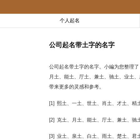
个人起名
公司起名带土字的名字
公司起名带土字的名字。小編为您整理了
月土、能土、厅土、兼土、驰土、业土、
带来更多的灵感和参考。
[1] 熙土、一土、世土、肖土、才土、精
[2] 克土、月土、能土、厅土、兼土、驰
[3] 业土、泉土、白土、雨土、楚土、君