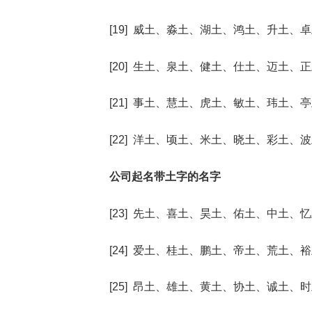
[19] 威土、淼土、湖土、鸿土、升土、
[20] 生土、泉土、健土、仕土、迈土、
[21] 事土、慧土、虎土、敏土、玮土、
[22] 洋土、顷土、米土、晓土、彩土、
公司起名带土字的名字
[23] 先土、喜土、昊土、佑土、中土、
[24] 爱土、桂土、鹏土、帝土、荒土、
[25] 昂土、雄土、黄土、协土、诚土、