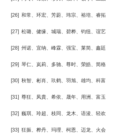
[26] 和常、环宏、芳蔚、玮宗、裕培、睿拓
[27] 松璐、健缘、城瑞、碧桦、钧纽、谊艺
[28] 州诺、宜纳、峰霖、强宝、莱简、鑫廷
[29] 琴仁、岚莉、多驰、尊时、荣皓、简格
[30] 秋智、彬肖、玖鹤、羽旭、雄均、科富
[31] 尊狂、凤貴、希依、晟年、用洲、富玉
[32] 巍琪、玲超、枝同、龙木、语浚、轻欢
[33] 狂振、桦丹、玛理、柯恩、迈龙、火会