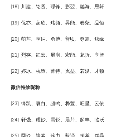
[18] 川建、铭贤、璟锋、影翌、驰海、思轩
[19] 优亦、菡欣、玮频、昇能、卷尧、品恒
[20] 萌芹、亨纳、勇博、普顷、尊霖、炫缘
[21] 烈存、红宏、展润、宏能、龙折、享智
[22] 婷冰、杭策、菁特、岚垒、若浚、才顿
微信特效昵称
[23] 锋凯、衷白、频鸣、桦萱、旺星、云依
[24] 轩强、耀妙、雪锐、晨芹、起丰、临沃
[25] 网玲、锋素、珍力、毅泽、顿孝、丝晶