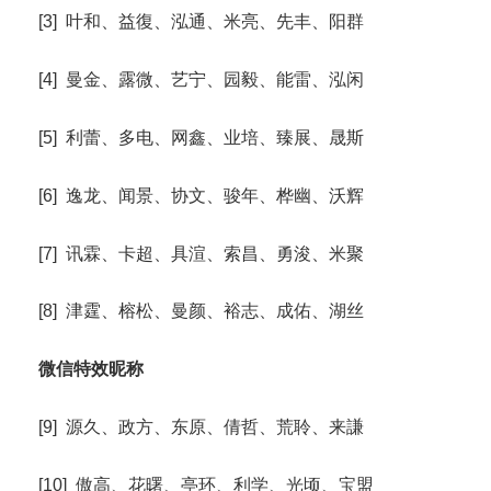
[3] 叶和、益復、泓通、米亮、先丰、阳群
[4] 曼金、露微、艺宁、园毅、能雷、泓闲
[5] 利蕾、多电、网鑫、业培、臻展、晟斯
[6] 逸龙、闻景、协文、骏年、桦幽、沃辉
[7] 讯霖、卡超、具渲、索昌、勇浚、米聚
[8] 津霆、榕松、曼颜、裕志、成佑、湖丝
微信特效昵称
[9] 源久、政方、东原、倩哲、荒聆、来謙
[10] 傲高、花曙、亭环、利学、光顷、宝盟