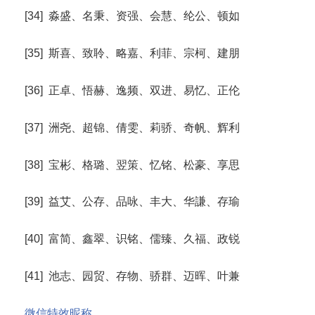
[34] 淼盛、名秉、资强、会慧、纶公、顿如
[35] 斯喜、致聆、略嘉、利菲、宗柯、建朋
[36] 正卓、悟赫、逸频、双进、易忆、正伦
[37] 洲尧、超锦、倩雯、莉骄、奇帆、辉利
[38] 宝彬、格璐、翌策、忆铭、松豪、享思
[39] 益艾、公存、品咏、丰大、华謙、存瑜
[40] 富简、鑫翠、识铭、儒臻、久福、政锐
[41] 池志、园贸、存物、骄群、迈晖、叶兼
微信特效昵称