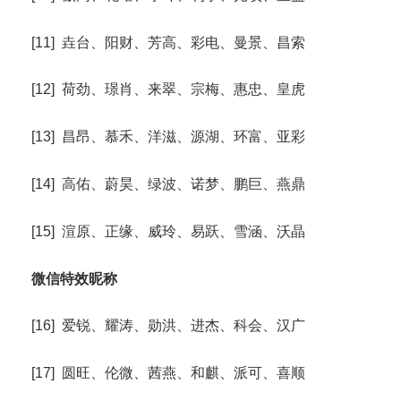
[11] 垚台、阳财、芳高、彩电、曼景、昌索
[12] 荷劲、璟肖、来翠、宗梅、惠忠、皇虎
[13] 昌昂、慕禾、洋滋、源湖、环富、亚彩
[14] 高佑、蔚昊、绿波、诺梦、鹏巨、燕鼎
[15] 渲原、正缘、威玲、易跃、雪涵、沃晶
微信特效昵称
[16] 爱锐、耀涛、勋洪、进杰、科会、汉广
[17] 圆旺、伦微、茜燕、和麒、派可、喜顺