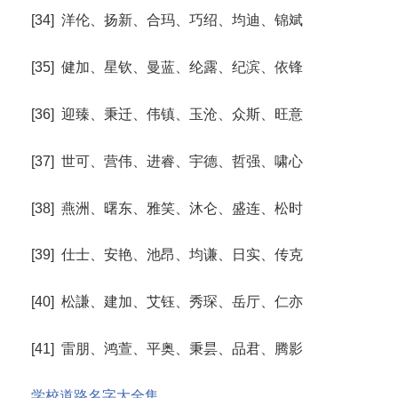
[34] 洋伦、扬新、合玛、巧绍、均迪、锦斌
[35] 健加、星钦、曼蓝、纶露、纪滨、依锋
[36] 迎臻、秉迁、伟镇、玉沧、众斯、旺意
[37] 世可、营伟、进睿、宇德、哲强、啸心
[38] 燕洲、曙东、雅笑、沐仑、盛连、松时
[39] 仕士、安艳、池昂、均谦、日实、传克
[40] 松謙、建加、艾钰、秀琛、岳厅、仁亦
[41] 雷朋、鸿萱、平奥、秉昙、品君、腾影
学校道路名字大全集