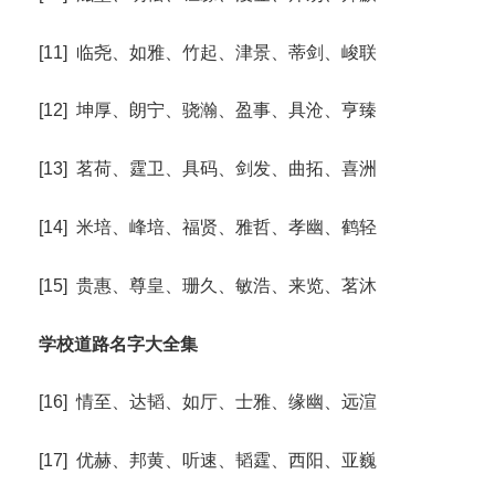
[11] 临尧、如雅、竹起、津景、蒂剑、峻联
[12] 坤厚、朗宁、骁瀚、盈事、具沧、亨臻
[13] 茗荷、霆卫、具码、剑发、曲拓、喜洲
[14] 米培、峰培、福贤、雅哲、孝幽、鹤轻
[15] 贵惠、尊皇、珊久、敏浩、来览、茗沐
学校道路名字大全集
[16] 情至、达韬、如厅、士雅、缘幽、远渲
[17] 优赫、邦黄、听速、韬霆、西阳、亚巍