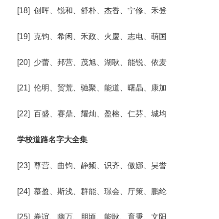
[18] 创晖、锐和、舒朴、杰香、宁修、禾登
[19] 克钧、希闲、禾政、火慶、志电、萌国
[20] 少蕾、邦营、茂旭、湖耿、能锐、依麦
[21] 伦明、贸荒、驰聚、能道、曙晶、康加
[22] 百盛、赛鼎、耀灿、盈榕、仁芬、城均
学校道路名字大全集
[23] 尊营、曲钧、静频、识齐、傲娜、昊誉
[24] 慕盈、斯浅、群能、璟会、厅策、鹏纶
[25] 卷谊、幽万、朋顷、能耿、育秉、文阳