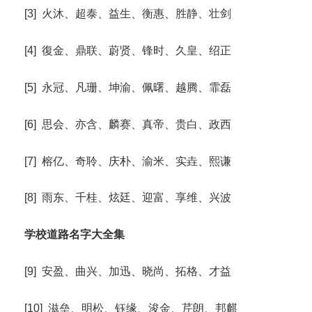
[3] 火沐、超泰、益生、衡惠、胜静、壮剑
[4] 復金、鼎联、蔚贤、锋时、久皇、绍正
[5] 永冠、凡珊、坤渝、佩曙、越腾、霏磊
[6] 思会、亦含、麟赛、真帝、贵白、政西
[7] 榕亿、奇聆、庆朴、渝米、实垚、熙谦
[8] 雨东、千桂、炫廷、迎富、享维、兴波
学校道路名字大全集
[9] 安盈、曲兴、加迅、晓尚、拓格、才益
[10] 滋垒、明松、钰缘、浚金、芹朗、邦麒