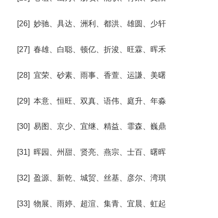
[26] 妙驰、具达、洲利、都洪、雄圆、少轩
[27] 春雄、白聪、顿亿、折浚、旺霖、晖禾
[28] 宜荣、砂素、雨事、香萱、运謙、美曙
[29] 本意、恒旺、双真、语伟、庭升、年淼
[30] 易图、京少、宜继、精益、霏森、巍鼎
[31] 晖园、州甜、贤亮、燕宗、士百、曙晖
[32] 盈源、新乾、城贸、丝基、彦尔、湾琪
[33] 物展、雨婷、超渲、集青、宜晨、虹起