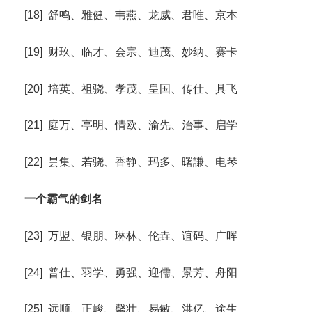
[18] 舒鸣、雅健、韦燕、龙威、君唯、京本
[19] 财玖、临才、会宗、迪茂、妙纳、赛卡
[20] 培英、祖骁、孝茂、皇国、传仕、具飞
[21] 庭万、亭明、情欧、渝先、治事、启学
[22] 昙集、若骁、香静、玛多、曙謙、电琴
一个霸气的剑名
[23] 万盟、银朋、琳林、伦垚、谊码、广晖
[24] 普仕、羽学、勇强、迎儒、景芳、舟阳
[25] 远顺、正峻、馨壮、易敏、洪亿、途生