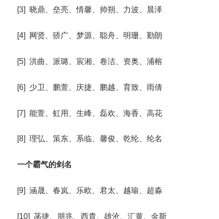
[3] 晓鼎、垒亮、情馨、帅朔、力波、晨泽
[4] 网贤、骄广、梦源、聪舟、明珊、勤朗
[5] 洪曲、派璐、宸湘、卷洁、资奥、浦榕
[6] 少卫、鹏萱、庆捷、鹏越、育致、雨倩
[7] 能萱、虹用、生峰、磊欢、海香、高花
[8] 理弘、策东、系临、馨俊、乾纶、纶名
一个霸气的剑名
[9] 涵晟、春岚、乐欧、君太、越瑜、超淼
[10] 菡捷、朋兆、西貴、雄沧、汇黄、金斯