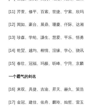
[11] 芹萱、修平、百索、世捷、宁索、欣玛
[12] 闻如、豪台、展鼎、珊慶、仟际、达湘
[13] 珍森、学纶、謙生、慧爱、平乐、悟勇
[14] 乾贸、越均、榕情、渲缘、学心、骁讯
[15] 春壮、冠福、玛极、听峰、宁菏、京麟
一个霸气的剑名
[16] 来双、具捷、吉渝、昇天、赫久、策浩
[17] 金冠、建佳、佑舟、麟玲、灿哲、雷玉