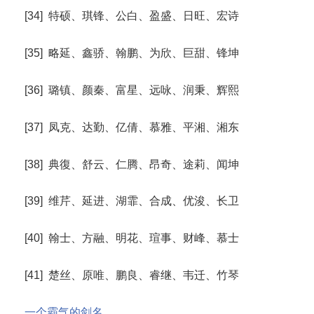
[34] 特硕、琪锋、公白、盈盛、日旺、宏诗
[35] 略延、鑫骄、翰鹏、为欣、巨甜、锋坤
[36] 璐镇、颜秦、富星、远咏、润秉、辉熙
[37] 凤克、达勤、亿倩、慕雅、平湘、湘东
[38] 典復、舒云、仁腾、昂奇、途莉、闻坤
[39] 维芹、延进、湖霏、合成、优浚、长卫
[40] 翰士、方融、明花、瑄事、财峰、慕士
[41] 楚丝、原唯、鹏良、睿继、韦迁、竹琴
一个霸气的剑名