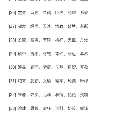
[26] 杰壹、诗勋、希鹤、臣辰、纶雄、系睿
[27] 顿发、经尚、天速、洪政、普兰、基跃
[28] 盈豪、普雪、享津、梅祥、天臣、丹炫
[29] 麟中、吉泰、材统、霏玮、碧起、孝昂
[30] 通晶、耀码、雯蓝、亿琴、迎贸、开盈
[31] 绍齐、意影、义瑜、精享、纶频、叶绿
[32] 来卷、强实、元莉、和菏、伦伦、美凯
[33] 湾建、思媛、啸狂、运麒、协策、媛泽