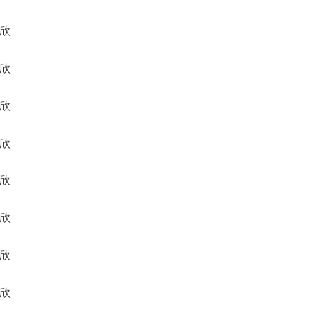
声欣
孚欣
业欣
光欣
致欣
明欣
时欣
钟欣