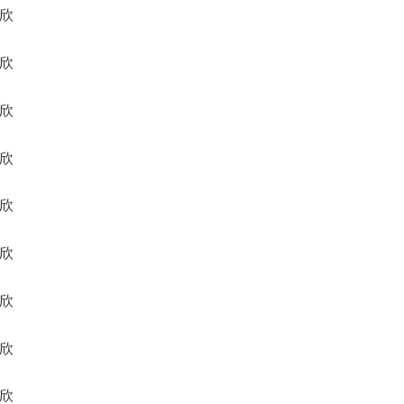
圣欣
江欣
征欣
任欣
震欣
义欣
岐欣
百欣
挚欣