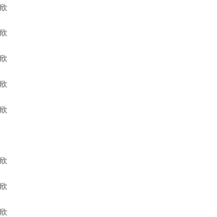
然欣
夏欣
萧欣
岩欣
柯欣
名欣
万欣
湚欣