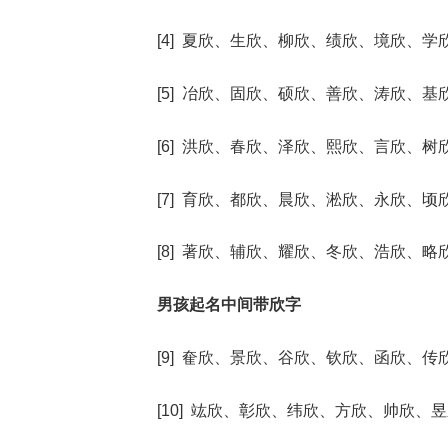
[4] 夏欣、生欣、柳欣、绩欣、境欣、学
[5] 冶欣、固欣、硕欣、善欣、涛欣、基
[6] 洪欣、春欣、泽欣、熙欣、言欣、树
[7] 育欣、都欣、晨欣、淞欣、永欣、顷
[8] 著欣、辅欣、耀欣、冬欣、浩欣、略
男孩起名中间带欣字
[9] 奞欣、景欣、谷欣、钦欣、函欣、传
[10] 竑欣、彰欣、纬欣、方欣、帅欣、