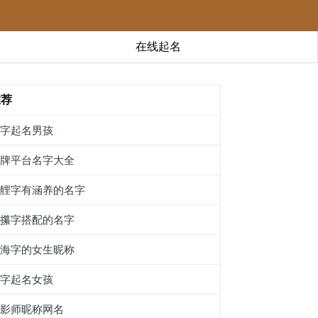
在线起名
推荐
璩字起名男孩
棋牌平台名字大全
带艃字有涵养的名字
和攥字搭配的名字
带海字的女生昵称
婸字起名女孩
摄影师昵称网名