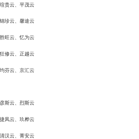
、瑄贵云、平茂云
、锦珍云、馨途云
、胜旺云、忆为云
、狂修云、正越云
、均芬云、京汇云
、彦斯云、烈斯云
、捷凤云、玖桦云
、清汉云、菁安云