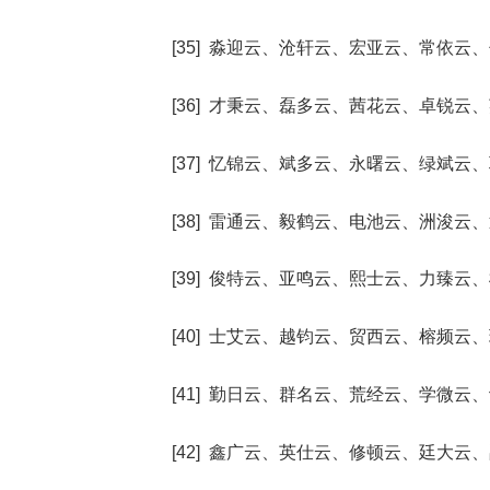
[35] 淼迎云、沧轩云、宏亚云、常依云
[36] 才秉云、磊多云、茜花云、卓锐云
[37] 忆锦云、斌多云、永曙云、绿斌云
[38] 雷通云、毅鹤云、电池云、洲浚云
[39] 俊特云、亚鸣云、熙士云、力臻云
[40] 士艾云、越钧云、贸西云、榕频云
[41] 勤日云、群名云、荒经云、学微云
[42] 鑫广云、英仕云、修顿云、廷大云