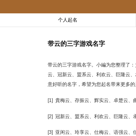
个人起名
带云的三字游戏名字
带云的三字游戏名字。小編为您整理了：
云、冠新云、盟系云、利欢云、巨隆云、
意好听的名字，希望为您起名带来更多的
[1] 貴梅云、存振云、辉实云、卓楚云
[2] 冠新云、盟系云、利欢云、巨隆云
[3] 亚闲云、玲享云、仕梅云、语强云