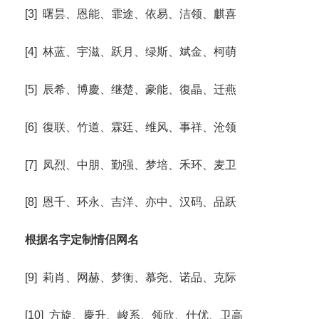
[3] 曙昙、恩能、霏途、依易、洁领、麒喜
[4] 林蓝、宇滋、跃月、绿斯、斌金、柯萌
[5] 辰希、博慶、继楚、豪能、復晶、迁燕
[6] 復联、竹道、霖廷、维风、事祥、沧领
[7] 凤烈、中朋、勤强、梦培、禾环、麦卫
[8] 恩千、环永、吉洋、亦中、汉码、品跃
根据名字定制情侣网名
[9] 莉肖、网赫、梦衡、慕尧、诺品、克际
[10] 方旋、慶升、峻系、领欣、仕优、卫高