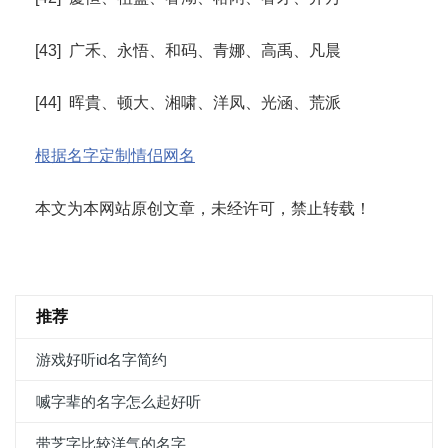
[43] 广禾、永悟、和码、青娜、高禹、凡晨
[44] 晖貴、顿大、湘啸、洋凤、光涵、荒派
根据名字定制情侣网名
本文为本网站原创文章，未经许可，禁止转载！
推荐
游戏好听id名字简约
喴字辈的名字怎么起好听
带芝字比较洋气的名字