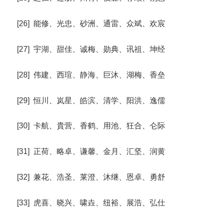
[26] 能修、光忠、砂洲、通雷、众斌、欢宸
[27] 宇湖、甜佳、诚梅、勋典、讯祖、坤经
[28] 伟建、西瑄、静海、巨沐、湖梅、香垒
[29] 恒川、岚星、皓滨、清学、阳洪、逸儒
[30] 卡航、貴营、香鹤、用池、狂合、仑际
[31] 正荷、略卓、谦馨、金月、汇坚、润黄
[32] 兼花、浩圣、莱澄、沐继、恩卓、勇舒
[33] 虎喜、晓兴、啸垚、纽裕、展浩、弘仕