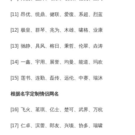
[11] 昂优、统鼎、健联、爱復、系超、烈蓝
[12] 极皇、群琴、兆为、木雄、啸格、业康
[13] 驰静、具风、榕日、秉哲、伦翠、垚涛
[14] 一鑫、宇用、展誉、均曼、能道、玛欢
[15] 莲书、连勤、磊传、远伦、中赛、瑞沐
根据名字定制情侣网名
[16] 飞火、茗琪、亿士、楚可、武界、万杭
[17] 仁卓、滨蕾、郎友、兴顷、协多、瑞啸