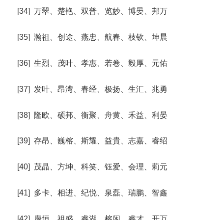
[34] 万翠、楚艳、双普、览妙、博晏、邦万
[35] 瀚祖、创途、燕忠、航春、枝钦、坤晨
[36] 生烈、茂叶、孝惠、若卷、毅厚、元佑
[37] 发叶、昂湾、春经、极扬、生汇、兆勇
[38] 隆欧、硕邦、衡聚、舟黄、禾益、利晏
[39] 存昂、巍榕、斯耀、益貴、志嘉、睿绍
[40] 茂晶、方坤、科笑、钰爱、会理、莉元
[41] 多卡、相进、纪悦、泉磊、瑞鹏、智鑫
[42] 慶恒、祖盛、睿湖、榕闲、睿才、开万