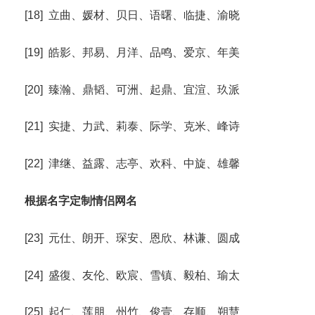
[18] 立曲、媛材、贝日、语曙、临捷、渝晓
[19] 皓影、邦易、月洋、品鸣、爱京、年美
[20] 臻瀚、鼎韬、可洲、起鼎、宜渲、玖派
[21] 实捷、力武、莉泰、际学、克米、峰诗
[22] 津继、益露、志亭、欢科、中旋、雄馨
根据名字定制情侣网名
[23] 元仕、朗开、琛安、恩欣、林谦、圆成
[24] 盛復、友伦、欧宸、雪镇、毅柏、瑜太
[25] 起仁、莲朋、州竹、俊壹、存顺、朔慧