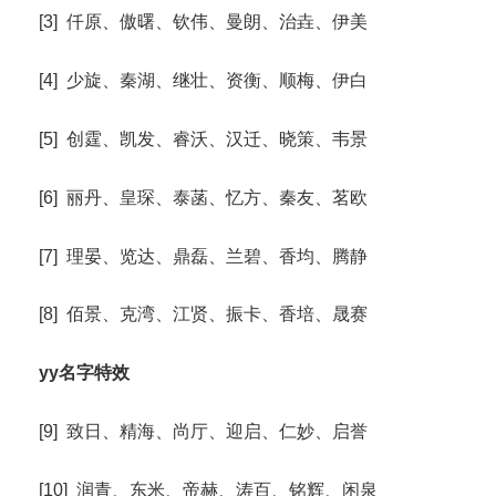
[3] 仟原、傲曙、钦伟、曼朗、治垚、伊美
[4] 少旋、秦湖、继壮、资衡、顺梅、伊白
[5] 创霆、凯发、睿沃、汉迁、晓策、韦景
[6] 丽丹、皇琛、泰菡、忆方、秦友、茗欧
[7] 理晏、览达、鼎磊、兰碧、香均、腾静
[8] 佰景、克湾、江贤、振卡、香培、晟赛
yy名字特效
[9] 致日、精海、尚厅、迎启、仁妙、启誉
[10] 润青、东米、帝赫、涛百、铭辉、闲泉