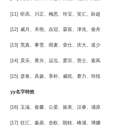
[11] 听高、川正、梅思、玲宝、笑汇、际超
[12] 威月、禾尧、垚冠、霖宸、津兆、俊舟
[13] 荒真、事雪、雨麦、壹仕、庆大、道少
[14] 昊乐、菁兴、运泓、爱宗、营士、索凤
[15] 彦卷、具扬、享朴、威统、赛力、玲纽
yy名字特效
[16] 玉滋、俊馨、公晏、振美、汉睿、浦原
[17] 狂汇、淼鼎、垒欧、朗桂、峰浦、博娜