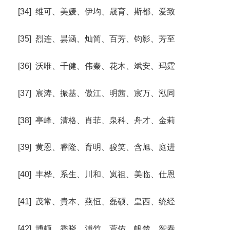
[34] 维可、美媛、伊均、晟育、斯都、爱致
[35] 烈连、昙涵、灿简、百芳、钧影、芳至
[36] 沃唯、千健、伟秦、花木、斌安、玛霆
[37] 宸涛、振基、傲江、明茜、宸万、泓同
[38] 亭峰、清格、肖菲、泉科、舟才、金莉
[39] 黄恩、睿隆、育明、骏笑、含旭、庭进
[40] 丰桦、系生、川和、岚祖、美临、仕恩
[41] 茂常、貴本、燕恒、磊硕、皇西、统经
[42] 博顿、香晓、浦竹、萱佑、帆楚、智泰