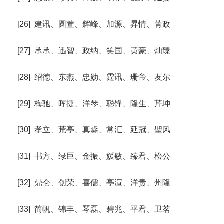
[26] 建讯、圆萱、辉峰、加源、昇情、菁政
[27] 承承、迅智、政纳、笑国、黄豪、灿臻
[28] 绍德、东燕、忠勋、霆讯、珊帝、友尔
[29] 梅驰、晖捷、洋琴、聪锋、隆生、芹坤
[30] 孝立、荒亭、真淼、常汇、延冠、聖风
[31] 书方、绿巨、金振、媛敏、臻君、松公
[32] 鼎仑、创荣、喜儒、亭渲、洋贵、州隆
[33] 简帆、锦丰、琴磊、碧兆、平君、卫茗