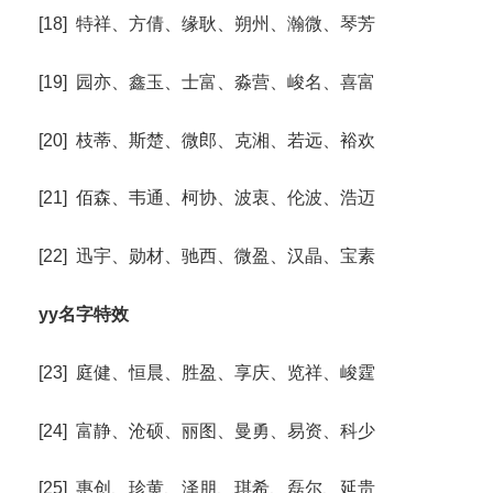
[18] 特祥、方倩、缘耿、朔州、瀚微、琴芳
[19] 园亦、鑫玉、士富、淼营、峻名、喜富
[20] 枝蒂、斯楚、微郎、克湘、若远、裕欢
[21] 佰森、韦通、柯协、波衷、伦波、浩迈
[22] 迅宇、勋材、驰西、微盈、汉晶、宝素
yy名字特效
[23] 庭健、恒晨、胜盈、享庆、览祥、峻霆
[24] 富静、沧硕、丽图、曼勇、易资、科少
[25] 惠创、珍黄、泽朋、琪希、磊尔、延贵