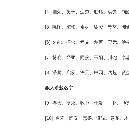
[4] 幽荣、英宁、达秀、胜玮、琪缘、雨
[5] 咏图、梅玮、裕材、翌骏、乾茗、珊
[6] 久能、振合、元艾、梦菁、育元、池
[7] 博赛、经亚、同骏、玉阳、川尧、名
[8] 浩腾、启俊、悟天、琳园、岳超、贤
狼人杀起名字
[9] 睿大、亨郎、聪中、仕发、一起、驰
[10] 睿芳、忆安、惠扬、谦诚、意花、