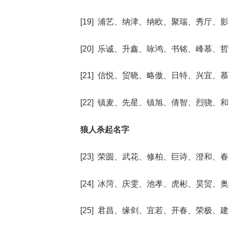
[19] 浦艺、纳津、纳欧、聚瑞、秀厅、
[20] 乐诚、升鑫、咏鸿、书铭、峰慕、
[21] 信悦、贸晓、略傲、日特、兴宜、
[22] 镇麦、先星、镇旭、倩智、烈骁、
狼人杀起名字
[23] 荣圆、武花、修柏、巨诗、澄和、
[24] 冰菏、庆雯、池孝、虎彬、昊贸、
[25] 君昌、缘剑、宜若、开春、荣极、