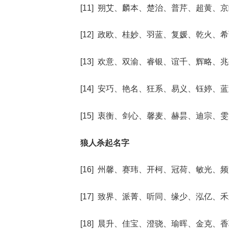
[11] 朔艾、麟本、楚治、普芹、超黄、
[12] 政欧、桂妙、羽蓝、复媛、乾火、
[13] 欢意、双渝、睿银、谊千、辉略、
[14] 安巧、艳名、狂系、易义、钰婷、
[15] 衷衡、剑心、馨麦、赫昙、迪宗、
狼人杀起名字
[16] 州馨、赛玮、开柯、冠荷、敏光、
[17] 致界、派菁、听同、缘少、泓亿、
[18] 晨升、佳宝、澄骁、瑜晖、金克、