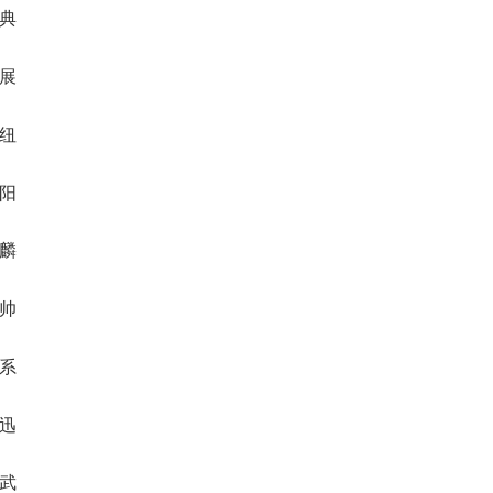
中典
圣展
韦纽
纶阳
宏麟
明帅
一系
高迅
曙武