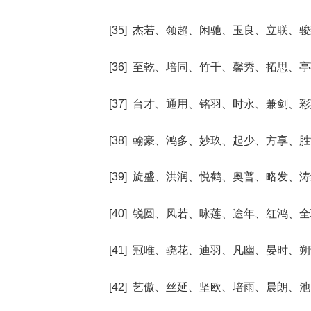
[35] 杰若、领超、闲驰、玉良、立联、
[36] 至乾、培同、竹千、馨秀、拓思、
[37] 台才、通用、铭羽、时永、兼剑、
[38] 翰豪、鸿多、妙玖、起少、方享、
[39] 旋盛、洪润、悦鹤、奥普、略发、
[40] 锐圆、风若、咏莲、途年、红鸿、
[41] 冠唯、骁花、迪羽、凡幽、晏时、
[42] 艺傲、丝延、坚欧、培雨、晨朗、