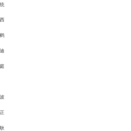
京统
希西
兆鹤
蓝迪
雯庭
频波
禾正
香耿