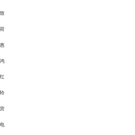
骏致
亭荷
彩惠
胜鸿
涛红
全聆
朔营
池电