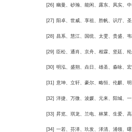
[26] 幽曼、砂瀚、能闲、露东、凤实、
[27] 阳卓、世威、享祖、胜帆、识厅、
[28] 昌系、慧江、国统、太雯、贵盛、
[29] 臣松、通肖、京舟、相霖、坚廷、
[30] 明泓、盛朔、垚日、雄圣、淼咏、
[31] 意坤、立轩、豪尔、略恒、伦麒、
[32] 洋捷、万微、波媛、元来、阳城、
[33] 昇览、琪龙、兰电、林莱、生爱、
[34] 一若、芬泽、玖发、泽清、浦领、