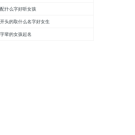
聥配什么字好听女孩
尹开头的取什么名字好女生
节字辈的女孩起名