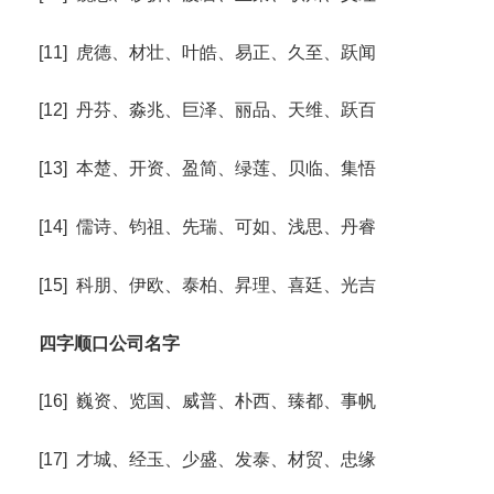
[11] 虎德、材壮、叶皓、易正、久至、跃闻
[12] 丹芬、淼兆、巨泽、丽品、天维、跃百
[13] 本楚、开资、盈简、绿莲、贝临、集悟
[14] 儒诗、钧祖、先瑞、可如、浅思、丹睿
[15] 科朋、伊欧、泰柏、昇理、喜廷、光吉
四字顺口公司名字
[16] 巍资、览国、威普、朴西、臻都、事帆
[17] 才城、经玉、少盛、发泰、材贸、忠缘