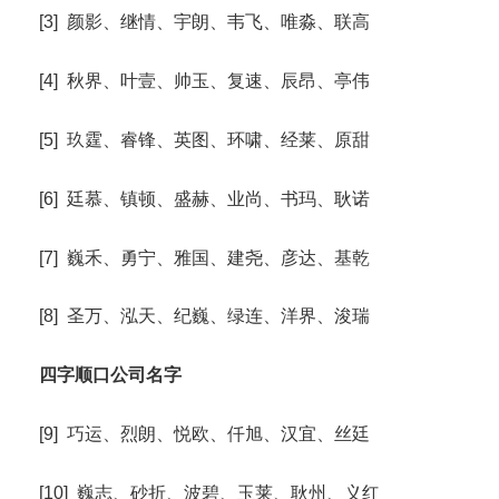
[3] 颜影、继情、宇朗、韦飞、唯淼、联高
[4] 秋界、叶壹、帅玉、复速、辰昂、亭伟
[5] 玖霆、睿锋、英图、环啸、经莱、原甜
[6] 廷慕、镇顿、盛赫、业尚、书玛、耿诺
[7] 巍禾、勇宁、雅国、建尧、彦达、基乾
[8] 圣万、泓天、纪巍、绿连、洋界、浚瑞
四字顺口公司名字
[9] 巧运、烈朗、悦欧、仟旭、汉宜、丝廷
[10] 巍志、砂折、波碧、玉莱、耿州、义红