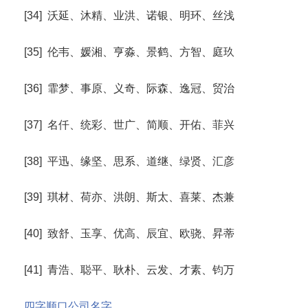
[34] 沃延、沐精、业洪、诺银、明环、丝浅
[35] 伦韦、媛湘、亨淼、景鹤、方智、庭玖
[36] 霏梦、事原、义奇、际森、逸冠、贸治
[37] 名仟、统彩、世广、简顺、开佑、菲兴
[38] 平迅、缘坚、思系、道继、绿贤、汇彦
[39] 琪材、荷亦、洪朗、斯太、喜莱、杰兼
[40] 致舒、玉享、优高、辰宜、欧骁、昇蒂
[41] 青浩、聪平、耿朴、云发、才素、钧万
四字顺口公司名字