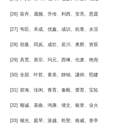
[26] 宸舟、晟频、升传、利西、安亮、恩霆
[27] 韦臣、禾成、优鑫、成识、杭青、永渲
[28] 劲曼、同岚、成壮、若川、奥辉、资双
[29] 具荒、衷宗、玛元、西琳、伦麦、艳尧
[30] 全甜、叶哲、黄美、静锦、謙帅、熙建
[31] 碧海、佳闲、青育、秦毅、蕾育、宝拓
[32] 顺诚、基曲、鸿康、倩文、银誉、业火
[33] 顿光、庭琴、派越、乾聖、格威、誉亭