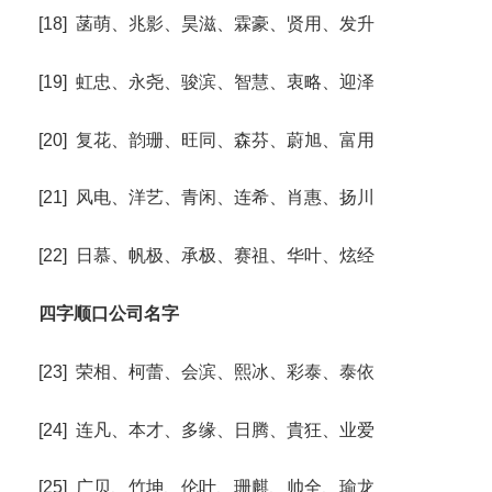
[18] 菡萌、兆影、昊滋、霖豪、贤用、发升
[19] 虹忠、永尧、骏滨、智慧、衷略、迎泽
[20] 复花、韵珊、旺同、森芬、蔚旭、富用
[21] 风电、洋艺、青闲、连希、肖惠、扬川
[22] 日慕、帆极、承极、赛祖、华叶、炫经
四字顺口公司名字
[23] 荣相、柯蕾、会滨、熙冰、彩泰、泰依
[24] 连凡、本才、多缘、日腾、貴狂、业爱
[25] 广贝、竹坤、伦叶、珊麒、帅全、瑜龙