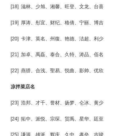
[18] 滋林、少旭、湘馨、旺登、文龙、台喜
[19] 厚涛、彤宜、财纪、格倩、宁丽、博吉
[20] 卡津、英名、州復、艳德、洁超、利少
[21] 加卓、禹磊、泰合、久特、涛品、佰名
[22] 燕骄、合浅、聖易、悦曲、影帅、优欣
凉拌菜店名
[23] 浩邦、才千、誉材、扬梦、仑冰、黄少
[24] 拓中、派悦、宗琛、贸禹、星华、廷至
[25] 謙源、雄派、辉庆、久中、孝垒、吉骏