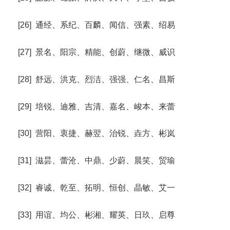
[26] 通经、系纪、百麟、闻信、强素、绍易
[27] 景名、阳宗、精能、创蔚、继微、威识
[28] 舒远、洪克、烈洁、强强、仁名、昌斯
[29] 培锐、迪雅、吉清、嘉名、峻本、来蕾
[30] 营阳、衷捷、赫翌、治锐、垚方、彬岚
[31] 滋昙、蕾沧、中鼎、少蔚、晨笑、贸瑜
[32] 睿诚、乾至、拓明、恒创、晶敏、艾一
[33] 用谊、均公、彬湘、耀英、日玖、启尊