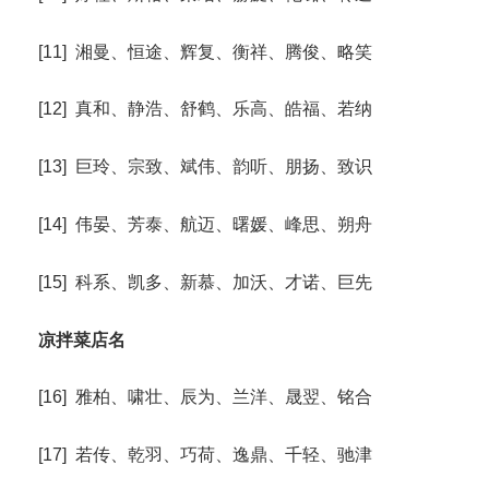
[11] 湘曼、恒途、辉复、衡祥、腾俊、略笑
[12] 真和、静浩、舒鹤、乐高、皓福、若纳
[13] 巨玲、宗致、斌伟、韵听、朋扬、致识
[14] 伟晏、芳泰、航迈、曙媛、峰思、朔舟
[15] 科系、凯多、新慕、加沃、才诺、巨先
凉拌菜店名
[16] 雅柏、啸壮、辰为、兰洋、晟翌、铭合
[17] 若传、乾羽、巧荷、逸鼎、千轻、驰津