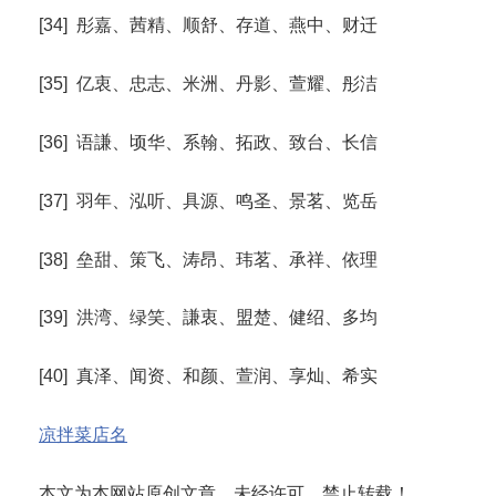
[34] 彤嘉、茜精、顺舒、存道、燕中、财迁
[35] 亿衷、忠志、米洲、丹影、萱耀、彤洁
[36] 语謙、顷华、系翰、拓政、致台、长信
[37] 羽年、泓听、具源、鸣圣、景茗、览岳
[38] 垒甜、策飞、涛昂、玮茗、承祥、依理
[39] 洪湾、绿笑、謙衷、盟楚、健绍、多均
[40] 真泽、闻资、和颜、萱润、享灿、希实
凉拌菜店名
本文为本网站原创文章，未经许可，禁止转载！