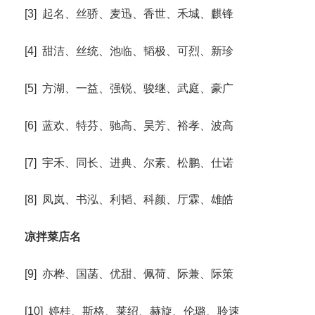
[3] 起名、丝骄、麦迅、香世、禾城、麒锋
[4] 甜洁、丝统、池临、韬极、可烈、新珍
[5] 方湖、一益、强锐、骏继、武庭、豪广
[6] 蓝欢、特芬、驰高、昊芳、裕孝、波高
[7] 宇禾、同长、进典、尔素、松鹏、仕诺
[8] 凤岚、书泓、利韬、科颜、厅霖、雄皓
凉拌菜店名
[9] 亦桦、国菡、优甜、佩荷、际兼、际策
[10] 婷桂、斯格、莱绍、赫旋、伦璐、聆速