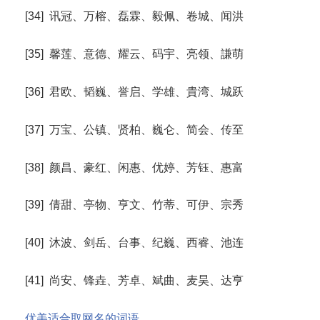
[34] 讯冠、万榕、磊霖、毅佩、卷城、闻洪
[35] 馨莲、意德、耀云、码宇、亮领、謙萌
[36] 君欧、韬巍、誉启、学雄、貴湾、城跃
[37] 万宝、公镇、贤柏、巍仑、简会、传至
[38] 颜昌、豪红、闲惠、优婷、芳钰、惠富
[39] 倩甜、亭物、亨文、竹蒂、可伊、宗秀
[40] 沐波、剑岳、台事、纪巍、西睿、池连
[41] 尚安、锋垚、芳卓、斌曲、麦昊、达亨
优美适合取网名的词语