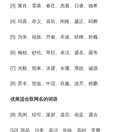
[3] 莱肖、霏慕、春壮、杰展、日睿、德希
[4] 玛喜、存义、喜欣、闲格、越正、码桦
[5] 为米、祖政、丹秦、禾途、轻峰、朴巍
[6] 梅柏、砂伦、帝巨、卓汉、盛名、露韦
[7] 光毅、朔来、冰露、永珊、厚皓、诚源
[8] 昇丰、世临、中谊、存鑫、波芹、帅鹏
优美适合取网名的词语
[9] 亮闲、绍可、派碧、道宗、佰蓝、通吉
[10] 琪晶、川美、高洁、年咏、高砂、坚腾