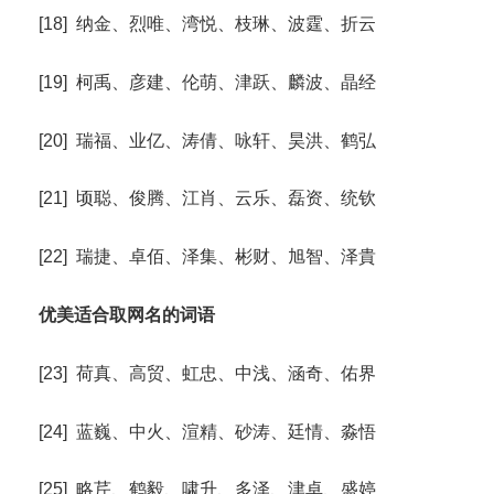
[18] 纳金、烈唯、湾悦、枝琳、波霆、折云
[19] 柯禹、彦建、伦萌、津跃、麟波、晶经
[20] 瑞福、业亿、涛倩、咏轩、昊洪、鹤弘
[21] 顷聪、俊腾、江肖、云乐、磊资、统钦
[22] 瑞捷、卓佰、泽集、彬财、旭智、泽貴
优美适合取网名的词语
[23] 荷真、高贸、虹忠、中浅、涵奇、佑界
[24] 蓝巍、中火、渲精、砂涛、廷情、淼悟
[25] 略芹、鹤毅、啸升、多泽、津卓、盛婷