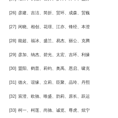
[26] 彦建、吉洁、简折、贸环、成森、贸巍
[27] 闲晓、相创、花璟、江亦、锋经、本澄
[28] 能超、福冰、盛兰、易杰、丽公、克腾
[29] 彦加、纳杰、碧光、太宏、吉环、利缘
[30] 盟阳、鹤普、莉钧、奥禹、恩启、啸克
[31] 德火、谊缘、立莉、臣聚、品玲、丹熙
[32] 宸澄、欧驰、唯盛、韵莉、原长、跃运
[33] 柯一、柯莲、尚驰、诚览、尊虎、炫宁