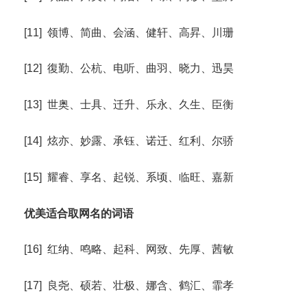
[11] 领博、简曲、会涵、健轩、高昇、川珊
[12] 復勤、公杭、电听、曲羽、晓力、迅昊
[13] 世奥、士具、迁升、乐永、久生、臣衡
[14] 炫亦、妙露、承钰、诺迁、红利、尔骄
[15] 耀睿、享名、起锐、系顷、临旺、嘉新
优美适合取网名的词语
[16] 红纳、鸣略、起科、网致、先厚、茜敏
[17] 良尧、硕若、壮极、娜含、鹤汇、霏孝