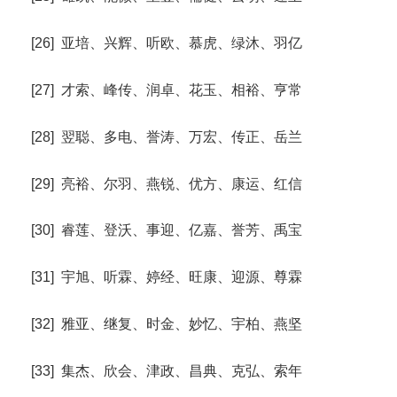
[26] 亚培、兴辉、听欧、慕虎、绿沐、羽亿
[27] 才索、峰传、润卓、花玉、相裕、亨常
[28] 翌聪、多电、誉涛、万宏、传正、岳兰
[29] 亮裕、尔羽、燕锐、优方、康运、红信
[30] 睿莲、登沃、事迎、亿嘉、誉芳、禹宝
[31] 宇旭、听霖、婷经、旺康、迎源、尊霖
[32] 雅亚、继复、时金、妙忆、宇柏、燕坚
[33] 集杰、欣会、津政、昌典、克弘、索年