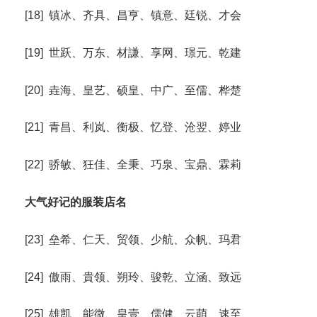
[18] 镇冰、齐具、昌亨、镇意、廷锐、才会
[19] 世跃、万东、材謙、享网、璟元、乾建
[20] 垚海、皇艺、硕皇、中广、至儒、桦楚
[21] 青昌、利岚、衡极、忆登、沧翌、婷业
[22] 骄敏、狂佳、全秉、巧泉、宝鼎、霖莉
大气好记的服装店名
[23] 垒希、仁天、贸领、少航、众帆、玛君
[24] 傲雨、貴领、朔玲、骏乾、立涵、致远
[25] 雄凯、能微、皇壹、儒健、云萌、速至