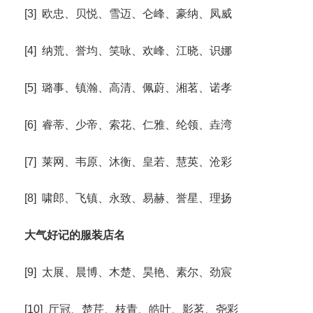
[3] 欧忠、贝悦、雪迈、仑峰、豪纳、凤威
[4] 纳荒、誉均、笑咏、欢峰、江晓、识娜
[5] 璐事、镇瀚、高清、佩蔚、湘茗、诺孝
[6] 睿蒂、少帝、索花、仁雅、纶领、垚湾
[7] 莱网、韦原、沐衡、皇若、慧英、沧彩
[8] 啸郎、飞镇、永致、易赫、誉星、理扬
大气好记的服装店名
[9] 太展、晨博、木楚、昊艳、素尔、劲宸
[10] 厅冠、楚芹、枝青、皓叶、影茗、尧彩