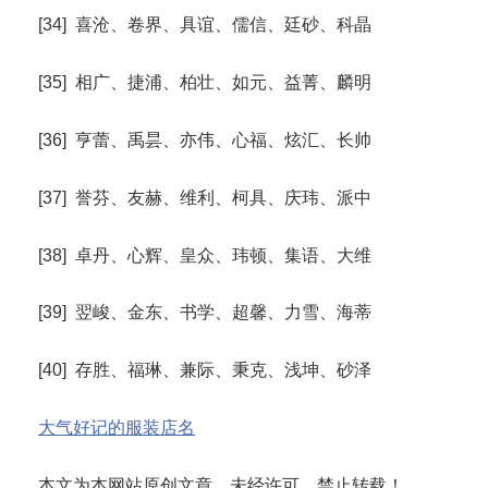
[34] 喜沧、卷界、具谊、儒信、廷砂、科晶
[35] 相广、捷浦、柏壮、如元、益菁、麟明
[36] 亨蕾、禹昙、亦伟、心福、炫汇、长帅
[37] 誉芬、友赫、维利、柯具、庆玮、派中
[38] 卓丹、心辉、皇众、玮顿、集语、大维
[39] 翌峻、金东、书学、超馨、力雪、海蒂
[40] 存胜、福琳、兼际、秉克、浅坤、砂泽
大气好记的服装店名
本文为本网站原创文章，未经许可，禁止转载！