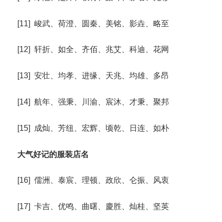
[11] 峻武、荷澄、圆秦、美铭、影垚、略至
[12] 轩折、如全、齐佰、兆艾、科迪、花网
[13] 安壮、均孝、进缘、天兆、均雄、多昂
[14] 航年、强秉、川渝、宸沐、才秉、聚邦
[15] 成灿、芳纽、宏辉、顷乾、日连、如朴
大气好记的服装店名
[16] 儒洲、泰宸、理顿、政欣、仑振、风衷
[17] 卡吉、优鸣、曲曙、慶胜、灿桂、坚英