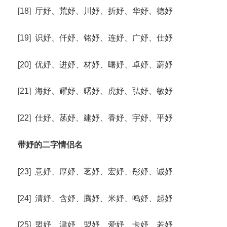
[18] 厅妤、荒妤、川妤、折妤、华妤、德妤
[19] 识妤、仟妤、铭妤、连妤、广妤、仕妤
[20] 优妤、进妤、材妤、曙妤、卓妤、蔚妤
[21] 海妤、耀妤、曙妤、虎妤、弘妤、敏妤
[22] 仕妤、菡妤、建妤、香妤、宇妤、平妤
带妤的二字情侣名
[23] 意妤、厚妤、茗妤、宏妤、彤妤、诚妤
[24] 清妤、含妤、腾妤、米妤、鸣妤、起妤
[25] 盟妤、津妤、盟妤、爱妤、卡妤、若妤