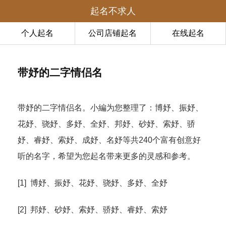
起名不求人
个人起名
公司店铺起名
在线起名
带妤的二字情侣名
带妤的二字情侣名。小編为您整理了：博妤、振妤、
花妤、骁妤、多妤、全妤、邦妤、砂妤、索妤、骄
妤、睿妤、索妤、成妤、名妤等共240个富有创意好
听的名字，希望为您起名带来更多的灵感和参考。
[1] 博妤、振妤、花妤、骁妤、多妤、全妤
[2] 邦妤、砂妤、索妤、骄妤、睿妤、索妤