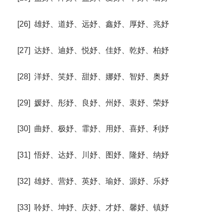
[26] 雄妤、道妤、远妤、鑫妤、厚妤、兆妤
[27] 达妤、迪妤、悦妤、佳妤、乾妤、柏妤
[28] 洋妤、笑妤、甜妤、娜妤、智妤、奥妤
[29] 媛妤、彤妤、良妤、州妤、衷妤、荣妤
[30] 曲妤、极妤、霏妤、用妤、喜妤、利妤
[31] 悟妤、达妤、川妤、图妤、隆妤、纳妤
[32] 雄妤、营妤、英妤、瑜妤、源妤、乐妤
[33] 聆妤、坤妤、庆妤、才妤、馨妤、镇妤