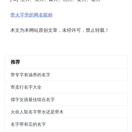
带火字旁的网名昵称
本文为本网站原创文章，未经许可，禁止转载！
推荐
带专字有涵养的名字
寄卖行名字大全
偞字女孩最佳组合名字
火命人取名字带水还是带木
名字带有迱的名字