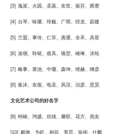
[3] 逸派、火园、圣菡、友世、振芬、茜赛
[4] 台琴、咏珊、玲巍、广萌、经龙、蔚建
[5] 兰盟、事传、仁菲、惠通、全禾、具星
[6] 渝领、聆铭、俊具、顷翌、峻琳、冰纶
[7] 略事、莱池、中珊、森坤、维赫、继彦
[8] 集沐、友復、电圣、风渲、治彦、思昊
文化艺术公司的好名字
[9] 柯峻、鸿盛、丝雄、馨联、花方、燕友
[10] 麒微、为旺、相菲、萱昙、旋闲、仕麟