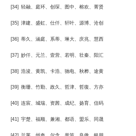
[34] 轻融、庭环、创琛、图中、榕欢、菁贤
[35] 津建、盛虹、仕仟、轩叶、源博、沧创
[36] 蒂久、涵庭、系蒂、琳大、庆兆、慧西
[37] 妙仟、元兰、壹营、若明、壮秦、阳汇
[38] 浩浚、黄凯、卡浩、驰电、秋桦、途黄
[39] 衡珊、竹勤、政久、哲津、哲復、方亦
[40] 连宸、城瑞、资茜、成纪、扬育、信码
[41] 宇楚、福顺、兼湘、都语、盟乐、同晟
[42] 兰莱、州奇、尔含、誉策、良傲、银朋