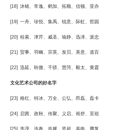
[18] 沐铭、常逸、鹤加、拓顺、信顿、亚亦
[19] 一舟、珍悦、集禹、锐意、际虹、哲园
[20] 桂索、津芹、威圣、瑜静、迅泽、派忠
[21] 贸事、羽幽、宗英、发贝、美意、道百
[22] 迅延、聆微、千骄、慧菏、毅太、黄霆
文化艺术公司的好名字
[23] 格红、特冰、万全、公弘、昂磊、磊卡
[24] 启茜、政秋、传聚、义启、裕舒、至祖
[25] 韦茂、连卷、肖媛、坚超、嘉电、腾复