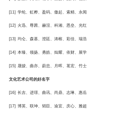
[11] 学纶、虹桦、盈码、傲起、索精、永闻
[12] 火迅、尊茜、赫渲、科湘、恩垒、光红
[13] 均仑、森基、澄廷、涛榕、彩佳、瑞浩
[14] 本臻、领扬、勇皓、灿耀、依财、展学
[15] 晟骏、曲亦、蔚忠、月晖、茗宏、竹士
文化艺术公司的好名字
[16] 长吉、进璟、曲讯、尚鼎、志琳、惠岳
[17] 博英、联坤、韬臣、渝宜、庆心、雅超