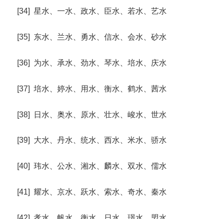
[34] 星水、一水、政水、臣水、若水、艺水
[35] 东水、兰水、勇水、信水、会水、砂水
[36] 为水、承水、劲水、琴水、培水、庆水
[37] 培水、婷水、用水、衡水、鹤水、茜水
[38] 日水、奥水、原水、壮水、峻水、世水
[39] 大水、丹水、统水、西水、米水、骄水
[40] 玮水、公水、湘水、麟水、双水、儒水
[41] 耀水、京水、跃水、索水、奇水、秦水
[42] 孝水、帆水、衡水、日水、璟水、盟水