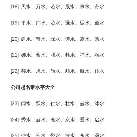
[18] 天水、万水、若水、晟水、事水、舟水
[19] 平水、广水、贤水、谦水、翌水、至水
[20] 建水、奇水、琛水、诗水、霖水、茜水
[21] 娜水、蓝水、和水、频水、祥水、融水
[22] 芬水、旭水、尚水、顺水、航水、传水
公司起名带水字大全
[23] 闻水、跃水、仁水、壮水、赫水、沐水
[24] 秀水、赫水、湘水、京水、爱水、启水
[25] 尧水、宏水、悦水、振水、永水、洲水