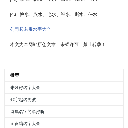
[43] 博水、兴水、艳水、福水、斯水、仟水
公司起名带水字大全
本文为本网站原创文章，未经许可，禁止转载！
推荐
朱姓好名字大全
鲊字起名男孩
诗集名字简单好听
面食馆名字大全