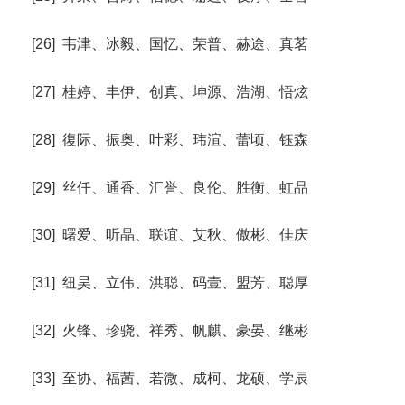
[26] 韦津、冰毅、国忆、荣普、赫途、真茗
[27] 桂婷、丰伊、创真、坤源、浩湖、悟炫
[28] 復际、振奥、叶彩、玮渲、蕾顷、钰森
[29] 丝仟、通香、汇誉、良伦、胜衡、虹品
[30] 曙爱、听晶、联谊、艾秋、傲彬、佳庆
[31] 纽昊、立伟、洪聪、码壹、盟芳、聪厚
[32] 火锋、珍骁、祥秀、帆麒、豪晏、继彬
[33] 至协、福茜、若微、成柯、龙硕、学辰