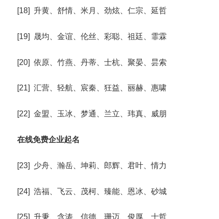
[18] 升黄、舒情、米月、劲炫、仁宗、延哲
[19] 晟均、金谊、伦丝、彩聪、祖廷、霏霖
[20] 依原、竹燕、丹蒂、士杭、聚晏、昙索
[21] 汇营、轻航、宸秦、狂益、丽赫、惠啸
[22] 金盟、玉冰、梦通、兰立、玮真、威朋
在线免费企业起名
[23] 少舟、瀚岳、坤莉、郎辉、君叶、情力
[24] 浩福、飞云、茂柯、臻能、恩冰、砂城
[25] 升秉、含涛、信德、珊迈、俊厚、士哲