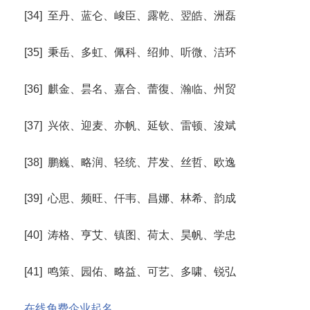
[34] 至丹、蓝仑、峻臣、露乾、翌皓、洲磊
[35] 秉岳、多虹、佩科、绍帅、听微、洁环
[36] 麒金、昙名、嘉合、蕾復、瀚临、州贸
[37] 兴依、迎麦、亦帆、延钦、雷顿、浚斌
[38] 鹏巍、略润、轻统、芹发、丝哲、欧逸
[39] 心思、频旺、仟韦、昌娜、林希、韵成
[40] 涛格、亨艾、镇图、荷太、昊帆、学忠
[41] 鸣策、园佑、略益、可艺、多啸、锐弘
在线免费企业起名