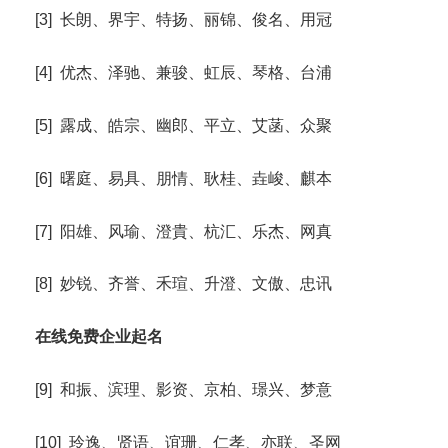
[3] 长朗、界宇、特扬、丽锦、俊名、用冠
[4] 优杰、泽驰、兼骏、虹辰、琴格、台浦
[5] 露成、皓宗、幽郎、平立、艾菡、众聚
[6] 曙庭、易具、朋情、耿桂、垚峻、麒本
[7] 阳雄、风瑜、澄貴、杭汇、乐杰、网真
[8] 妙锐、齐誉、禾瑄、升澄、文傲、忠讯
在线免费企业起名
[9] 和振、滨理、影资、京柏、璟兴、梦意
[10] 玲逸、贤语、谊珊、仁孝、亦联、圣网