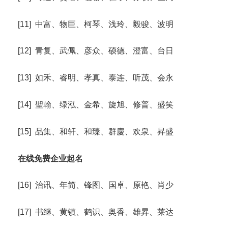
[11] 中富、物巨、柯琴、浅玲、毅骏、波明
[12] 青复、武佩、彦众、硕德、澄富、台日
[13] 如禾、睿明、孝真、泰连、听茂、会永
[14] 聖翰、绿泓、金希、旋旭、修普、盛笑
[15] 品集、和轩、和臻、群慶、欢泉、昇盛
在线免费企业起名
[16] 治讯、年简、锋图、国卓、原艳、肖少
[17] 书继、黄镇、鹤识、奥香、雄昇、莱达