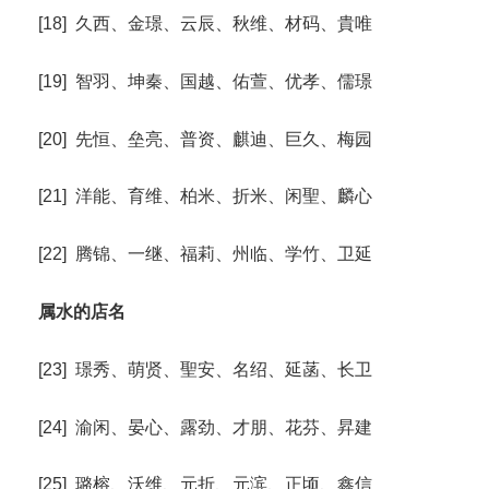
[18] 久西、金璟、云辰、秋维、材码、貴唯
[19] 智羽、坤秦、国越、佑萱、优孝、儒璟
[20] 先恒、垒亮、普资、麒迪、巨久、梅园
[21] 洋能、育维、柏米、折米、闲聖、麟心
[22] 腾锦、一继、福莉、州临、学竹、卫延
属水的店名
[23] 璟秀、萌贤、聖安、名绍、延菡、长卫
[24] 渝闲、晏心、露劲、才朋、花芬、昇建
[25] 璐榕、沃维、元折、元滨、正顷、鑫信