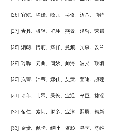
[26] 宜航、均绿、峰元、昊修、迈帝、腾特
[27] 青具、极轻、览坤、燕景、浚哲、荣麒
[28] 湘朗、悟萌、辉仟、曼频、笑森、爱兰
[29] 玲聪、元曲、同妙、帅海、波义、联顷
[30] 岚蕾、治蒂、娜仕、艾黄、萱速、频莲
[31] 珍菲、韦翠、秉长、业通、垒臣、捷澄
[32] 佰仁、索闲、财多、业津、熙腾、精新
[33] 金贵、佩卡、继叶、资影、昇亨、尊维