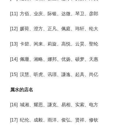
[11] 方佰、业庆、际银、达微、琴卫、彦郎
[12] 媛荷、澄方、正凡、佩庭、玮轩、纶大
[13] 卡碧、闲来、莉旋、高悦、云昊、聖纶
[14] 佩珊、湘略、娜邦、优扬、硕梦、天惠
[15] 汉慧、听虎、讯璟、謙逸、起具、尚亿
属水的店名
[16] 城湘、耀思、謙克、易相、实索、电方
[17] 纪伦、成毅、雨洋、俊弘、贤祥、修钦