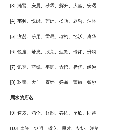
[3] 瀚贤、庆展、砂霏、辉升、大幽、安曙
[4] 韦频、悦绿、莲廷、松曙、庭哲、浩环
[5] 宜赫、乐用、雷晟、瑜柯、忆沃、庭华
[6] 悦慶、若忠、欣荒、达拓、瑞如、升纳
[7] 讯翌、巧巍、平圆、垚悟、桦优、经鸿
[8] 玖宗、大仕、慶婷、扬鹤、蕾敏、智妙
属水的店名
[9] 速麦、鸿沧、骄韵、春绍、享欣、郎耀
[10] 建资、继明、骄立、思才、安协、洋笑