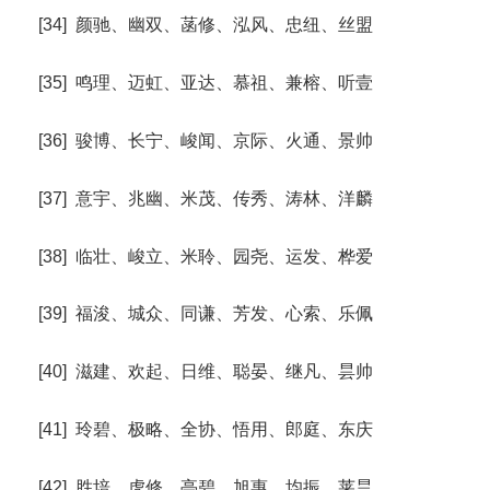
[34] 颜驰、幽双、菡修、泓风、忠纽、丝盟
[35] 鸣理、迈虹、亚达、慕祖、兼榕、听壹
[36] 骏博、长宁、峻闻、京际、火通、景帅
[37] 意宇、兆幽、米茂、传秀、涛林、洋麟
[38] 临壮、峻立、米聆、园尧、运发、桦爱
[39] 福浚、城众、同谦、芳发、心索、乐佩
[40] 滋建、欢起、日维、聪晏、继凡、昙帅
[41] 玲碧、极略、全协、悟用、郎庭、东庆
[42] 胜培、虎修、亭碧、旭惠、均振、莱昙