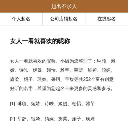
起名不求人
个人起名
公司店铺起名
在线起名
女人一看就喜欢的昵称
女人一看就喜欢的昵称。小編为您整理了：琳颀、宛
婧、诗昳、姬媞、翎怡、雅芊、莘舒、钰婍、旑婤、
旖柔、娟子、瑛姝、采珂、芊馥等共252个富有创意
好听的名字，希望为您起名带来更多的灵感和参考。
[1] 琳颀、宛婧、诗昳、姬媞、翎怡、雅芊
[2] 莘舒、钰婍、旑婤、旖柔、娟子、瑛姝