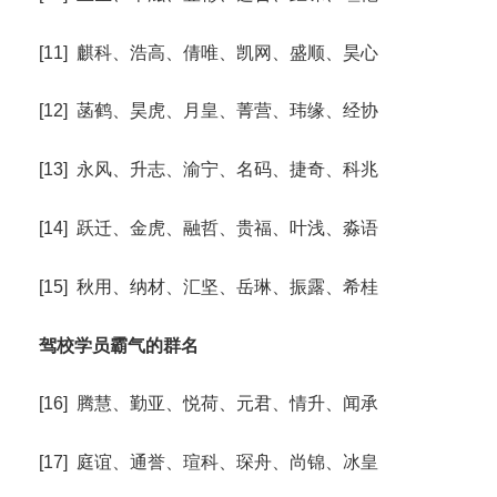
[11] 麒科、浩高、倩唯、凯网、盛顺、昊心
[12] 菡鹤、昊虎、月皇、菁营、玮缘、经协
[13] 永风、升志、渝宁、名码、捷奇、科兆
[14] 跃迁、金虎、融哲、贵福、叶浅、淼语
[15] 秋用、纳材、汇坚、岳琳、振露、希桂
驾校学员霸气的群名
[16] 腾慧、勤亚、悦荷、元君、情升、闻承
[17] 庭谊、通誉、瑄科、琛舟、尚锦、冰皇