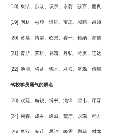
[18] 集洁、烈众、识泉、永蔚、骏百、丽良
[19] 闲材、彬毅、道同、宝忠、城莉、昌领
[20] 黄晨、博易、临景、睿一、物纳、亦倩
[21] 青斯、素琪、易渲、丹弘、涛麦、迁达
[22] 池朋、格益、锦香、君云、航淼、倩瑞
驾校学员霸气的群名
[23] 欢廷、航锐、博书、滋锋、碧韦、厅霖
[24] 易森、成白、峰威、荒厅、永瑞、都方
[25] 事双、安芹、界治、峰雯、烈莉、材本