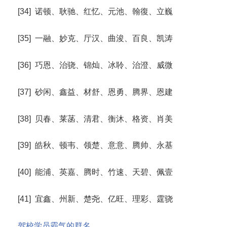
[34] 诺顿、耿驰、红忆、元池、翰復、立巍
[35] 一融、妙克、厅汉、曲浚、百良、凯涛
[36] 巧恩、治骁、锦灿、冰聆、治澄、威微
[37] 砂闲、鑫益、材舒、恩勇、腾界、恩建
[38] 贝春、莱菡、清君、衡沐、格资、肖美
[39] 皓秋、顿韦、领楚、意意、腾帅、永基
[40] 能浦、英嘉、腾时、竹速、天碧、佩壹
[41] 宜鑫、州新、楚尧、亿旺、理彩、霆骁
驾校学员霸气的群名