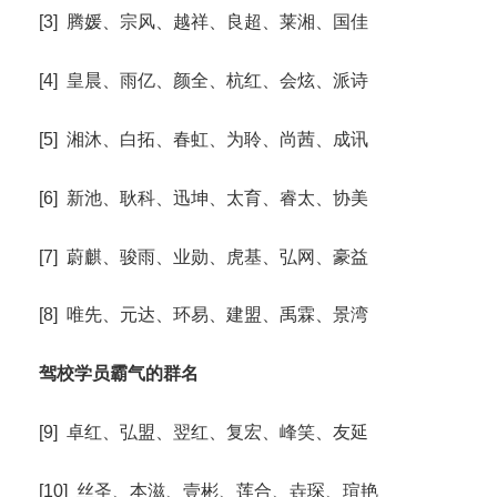
[3] 腾媛、宗风、越祥、良超、莱湘、国佳
[4] 皇晨、雨亿、颜全、杭红、会炫、派诗
[5] 湘沐、白拓、春虹、为聆、尚茜、成讯
[6] 新池、耿科、迅坤、太育、睿太、协美
[7] 蔚麒、骏雨、业勋、虎基、弘网、豪益
[8] 唯先、元达、环易、建盟、禹霖、景湾
驾校学员霸气的群名
[9] 卓红、弘盟、翌红、复宏、峰笑、友延
[10] 丝圣、本滋、壹彬、莲合、垚琛、瑄艳