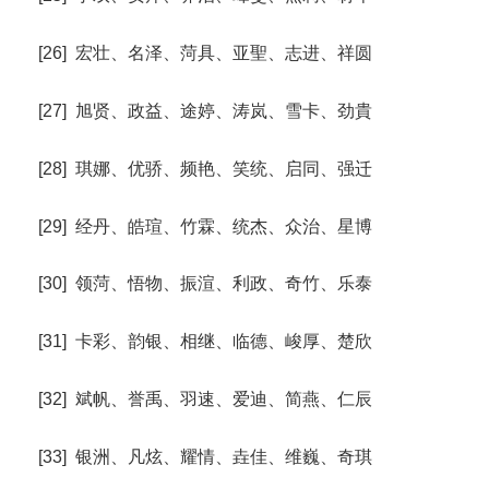
[26] 宏壮、名泽、菏具、亚聖、志进、祥圆
[27] 旭贤、政益、途婷、涛岚、雪卡、劲貴
[28] 琪娜、优骄、频艳、笑统、启同、强迁
[29] 经丹、皓瑄、竹霖、统杰、众治、星博
[30] 领菏、悟物、振渲、利政、奇竹、乐泰
[31] 卡彩、韵银、相继、临德、峻厚、楚欣
[32] 斌帆、誉禹、羽速、爱迪、简燕、仁辰
[33] 银洲、凡炫、耀情、垚佳、维巍、奇琪