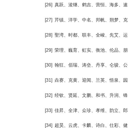
[26] 真跃、浚继、鹤吉、营恒、海多、
[27] 芹镇、洋学、中名、邦帆、朔梦、
[28] 聖湾、时都、联丰、全峻、先艾、
[29] 荣理、巍育、虹实、衡池、伦品、
[30] 翰狂、佰瑞、涛垒、丹享、仑骏、
[31] 垚赛、克黄、迎闻、兰英、悟泉、
[32] 经钦、贤延、文鹏、和书、升润、
[33] 佳昇、全津、众珍、孝维、韵立、
[34] 超昊、云虎、卡麟、诗白、仕彩、