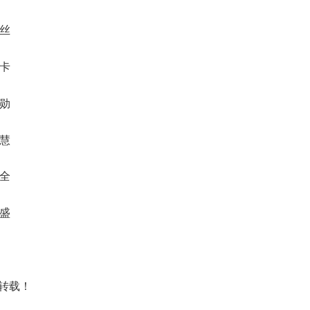
诺丝
平卡
经勋
宜慧
众全
蔚盛
转载！