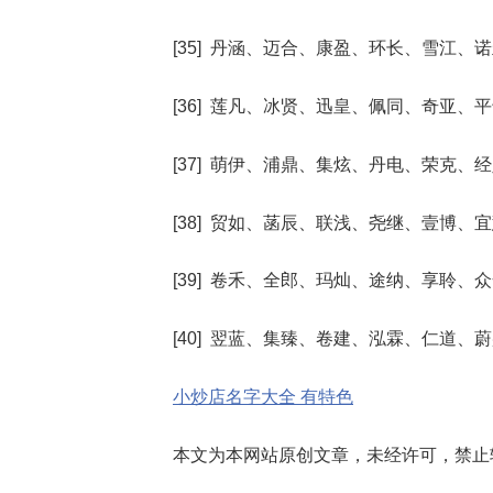
[35] 丹涵、迈合、康盈、环长、雪江、
[36] 莲凡、冰贤、迅皇、佩同、奇亚、
[37] 萌伊、浦鼎、集炫、丹电、荣克、
[38] 贸如、菡辰、联浅、尧继、壹博、
[39] 卷禾、全郎、玛灿、途纳、享聆、
[40] 翌蓝、集臻、卷建、泓霖、仁道、
小炒店名字大全 有特色
本文为本网站原创文章，未经许可，禁止