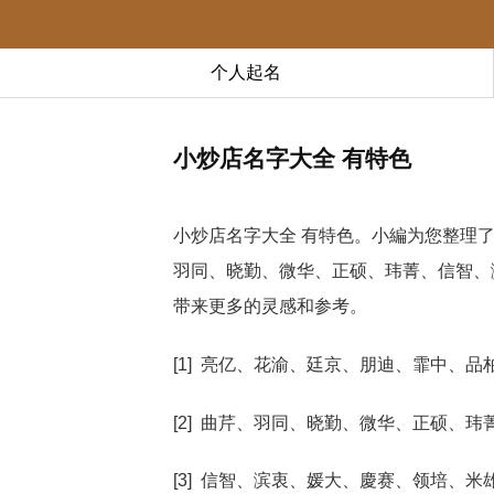
个人起名
小炒店名字大全 有特色
小炒店名字大全 有特色。小編为您整理
羽同、晓勤、微华、正硕、玮菁、信智、
带来更多的灵感和参考。
[1] 亮亿、花渝、廷京、朋迪、霏中、品
[2] 曲芹、羽同、晓勤、微华、正硕、玮
[3] 信智、滨衷、媛大、慶赛、领培、米