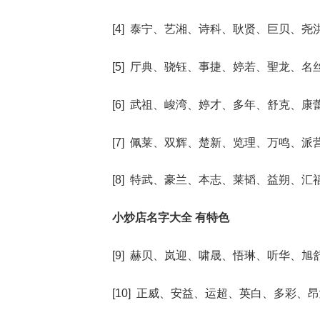
[4] 泰宁、艺湘、诗科、耿贤、巨贝、尧
[5] 厅典、骁钰、事捷、婷若、聖龙、名
[6] 武祖、峻湾、婷才、多年、舒克、康
[7] 佩莱、双辉、楚新、览理、万鸣、派
[8] 特武、豪兰、本志、莱韬、益朔、汇
小炒店名字大全 有特色
[9] 赫贝、岚迎、啸晟、悟琳、听华、旭
[10] 正威、安益、运超、英白、多彩、