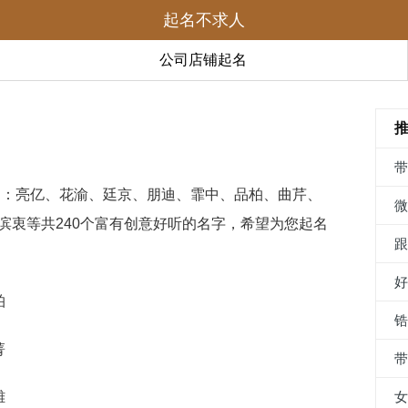
起名不求人
公司店铺起名
了：亮亿、花渝、廷京、朋迪、霏中、品柏、曲芹、
滨衷等共240个富有创意好听的名字，希望为您起名
柏
菁
雄