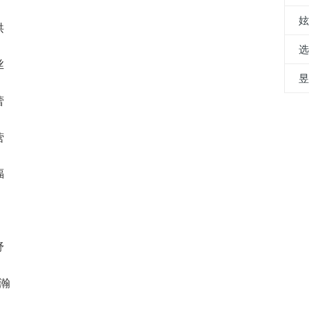
洪
丝
蕾
营
福
舒
昂瀚