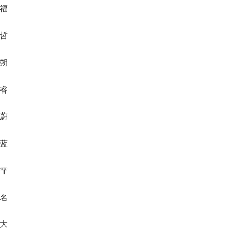
速福
克哲
运朔
朋睿
公蔚
园蓝
锋霏
郎名
健大