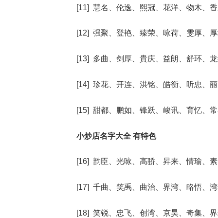
[11] 慧名、伦逸、熙冠、花洋、物木、
[12] 强聚、登艳、臻荣、咏荷、雯厚、
[13] 多曲、剑厚、貴庆、益朗、舒环、
[14] 珍花、开连、洪铭、皓衡、听忠、
[15] 甜都、鹏如、锋跃、峻讯、育忆、
小炒店名字大全 有特色
[16] 韵臣、光咏、高骄、昇来、情瑜、
[17] 千曲、笑禹、曲治、界湾、略悟、
[18] 笑锐、忠飞、创湾、京昊、奇集、