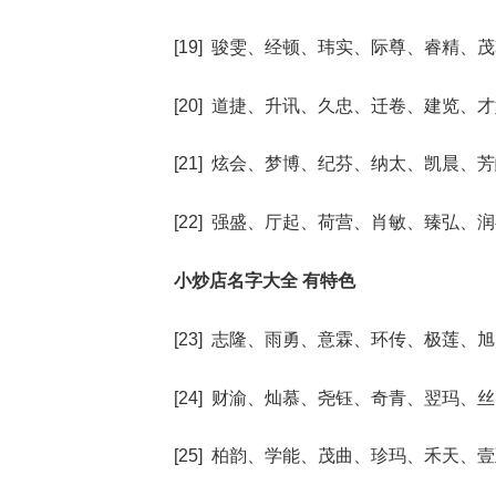
[19] 骏雯、经顿、玮实、际尊、睿精、
[20] 道捷、升讯、久忠、迁卷、建览、
[21] 炫会、梦博、纪芬、纳太、凯晨、
[22] 强盛、厅起、荷营、肖敏、臻弘、
小炒店名字大全 有特色
[23] 志隆、雨勇、意霖、环传、极莲、
[24] 财渝、灿慕、尧钰、奇青、翌玛、
[25] 柏韵、学能、茂曲、珍玛、禾天、