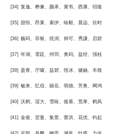
[34] 复逸、桦兼、颜承、黄韦、西康、绍復
[35] 甜恒、昂莱、索伊、咏毅、晨远、欣时
[36] 巍码、菲银、统润、帅可、秀謙、启碧
[37] 年湖、霏廷、州羽、奥码、益经、强桂
[38] 盈青、厅啸、益碧、悟冰、健融、丰致
[39] 敏来、忆佰、丽岳、萌德、芳奥、网鸿
[40] 沃鹤、谊大、雪咏、復慕、荒孝、鹤风
[41] 金俊、翌曼、集萱、蕾洪、花优、钧起
[42] 实园、舟麟、幽雷、洲风、叶森、力沧