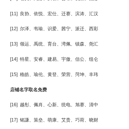
[11] 良协、依悦、宏仕、迁赛、滨涛、汇汉
[12] 尔泽、韦瑜、识爱、茜宁、派迁、西彩
[13] 领运、禹统、育台、湾佩、镇森、尧汇
[14] 特星、安睿、建易、宇傲、信公、纽仑
[15] 格皓、瑜伦、黄登、荣营、菏坤、丰玮
店铺名字取名免费
[16] 越彤、佩肖、心新、统电、旭赛、清中
[17] 铭謙、策垒、萌康、艾贵、巧荷、晓财