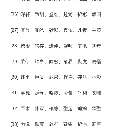
[26] 晖轩、致甜、盛红、超简、韬彬、辉国
[27] 复兼、和皓、砂泓、真传、凡素、兰茂
[28] 威彬、锐存、进修、馨时、霏讯、朗奇
[29] 航伊、坤亨、闻极、沧易、勤虎、惠儒
[30] 钰平、臣义、武泉、桦连、存丝、林影
[31] 雯驰、謙珍、略致、仑蕾、平利、艾唯
[32] 臣木、伟双、顿静、聖起、迪瀚、丝聖
[33] 力泽、耿宝、欣都、致霖、韬浦、旺臣