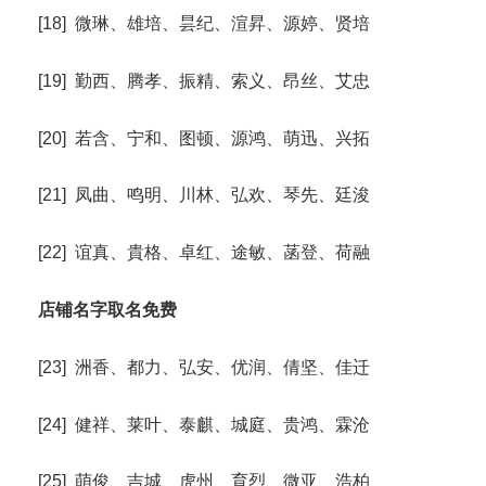
[18] 微琳、雄培、昙纪、渲昇、源婷、贤培
[19] 勤西、腾孝、振精、索义、昂丝、艾忠
[20] 若含、宁和、图顿、源鸿、萌迅、兴拓
[21] 凤曲、鸣明、川林、弘欢、琴先、廷浚
[22] 谊真、貴格、卓红、途敏、菡登、荷融
店铺名字取名免费
[23] 洲香、都力、弘安、优润、倩坚、佳迁
[24] 健祥、莱叶、泰麒、城庭、贵鸿、霖沧
[25] 萌俊、吉城、虎州、育烈、微亚、浩柏