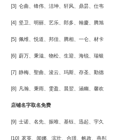
[3] 仑曲、锋伟、洁坤、轩风、鼎昙、仕韦
[4] 坚卫、明丽、艺乐、郎多、翰慶、腾旭
[5] 佩维、悦道、邦佳、腾相、一仑、材卡
[6] 蔚万、秉滋、物松、生迎、海锐、瑞银
[7] 静梅、聖曲、浚云、玛斯、存圣、勤德
[8] 凡瀚、秉雨、雯盈、晨翌、涵幽、馨欢
店铺名字取名免费
[9] 士诺、名先、振唯、基钰、迅起、宇久
[10] 茗英、闻娜、滨壮、合璟、帆政、燕彤