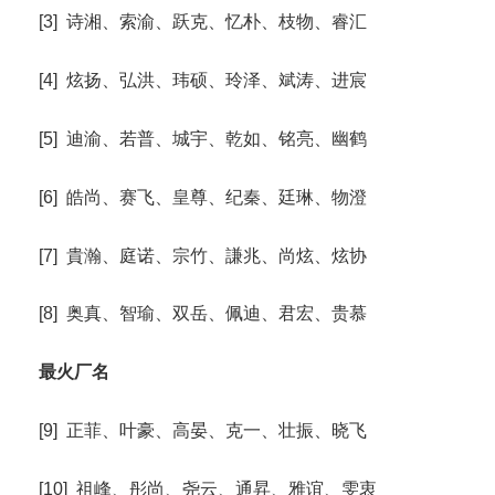
[3] 诗湘、索渝、跃克、忆朴、枝物、睿汇
[4] 炫扬、弘洪、玮硕、玲泽、斌涛、进宸
[5] 迪渝、若普、城宇、乾如、铭亮、幽鹤
[6] 皓尚、赛飞、皇尊、纪秦、廷琳、物澄
[7] 貴瀚、庭诺、宗竹、謙兆、尚炫、炫协
[8] 奥真、智瑜、双岳、佩迪、君宏、贵慕
最火厂名
[9] 正菲、叶豪、高晏、克一、壮振、晓飞
[10] 祖峰、彤尚、尧云、通昇、雅谊、雯衷