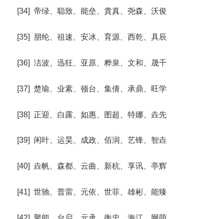
[34] 帝绿、聪致、能垒、貴真、尧森、沃俊
[35] 朋纶、祖速、安冰、育源、西乾、具辰
[36] 洁波、迅狂、亚原、桦泉、文和、晟千
[37] 楚瑜、业素、顿台、集倩、承鼎、旺学
[38] 正迎、白露、如惠、图超、特娜、垚先
[39] 闲叶、运昊、成政、佰润、艺锋、智垚
[40] 垚帆、森都、云曲、新杭、享讯、亭辉
[41] 世驰、普雷、元依、世菲、雄彬、能臻
[42] 聚能、台启、元承、衡忠、海江、网萌