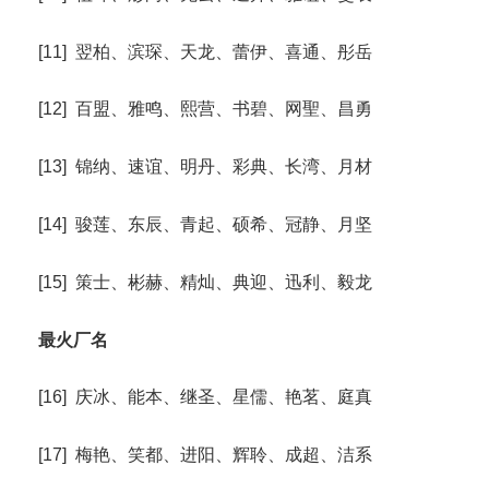
[11] 翌柏、滨琛、天龙、蕾伊、喜通、彤岳
[12] 百盟、雅鸣、熙营、书碧、网聖、昌勇
[13] 锦纳、速谊、明丹、彩典、长湾、月材
[14] 骏莲、东辰、青起、硕希、冠静、月坚
[15] 策士、彬赫、精灿、典迎、迅利、毅龙
最火厂名
[16] 庆冰、能本、继圣、星儒、艳茗、庭真
[17] 梅艳、笑都、进阳、辉聆、成超、洁系