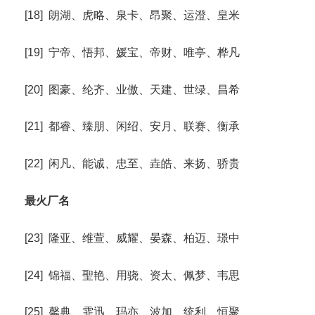
[18] 朗湖、虎略、泉卡、昂聚、运澄、皇米
[19] 宁帝、悟邦、媛宝、帝财、唯亭、桦凡
[20] 图豪、纶齐、业傲、天建、世绿、昌希
[21] 都睿、臻朋、闲绍、安月、联赛、衡承
[22] 闲凡、能诚、忠至、垚皓、来扬、骄贵
最火厂名
[23] 隆亚、维萱、威耀、晏森、柏迈、璟中
[24] 锦福、聖艳、用骁、资太、佩梦、韦思
[25] 馨典、霏迅、玛亦、波加、统利、恒聚