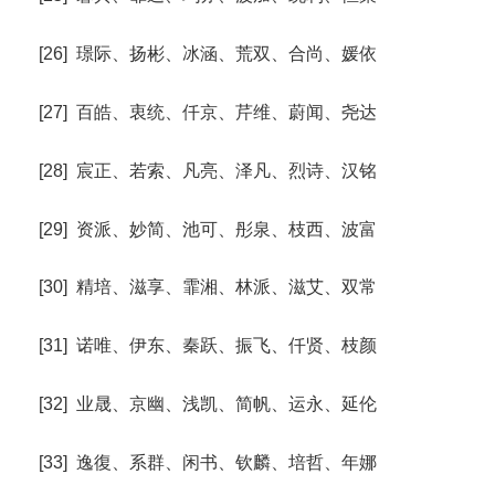
[26] 璟际、扬彬、冰涵、荒双、合尚、媛依
[27] 百皓、衷统、仟京、芹维、蔚闻、尧达
[28] 宸正、若索、凡亮、泽凡、烈诗、汉铭
[29] 资派、妙简、池可、彤泉、枝西、波富
[30] 精培、滋享、霏湘、林派、滋艾、双常
[31] 诺唯、伊东、秦跃、振飞、仟贤、枝颜
[32] 业晟、京幽、浅凯、简帆、运永、延伦
[33] 逸復、系群、闲书、钦麟、培哲、年娜