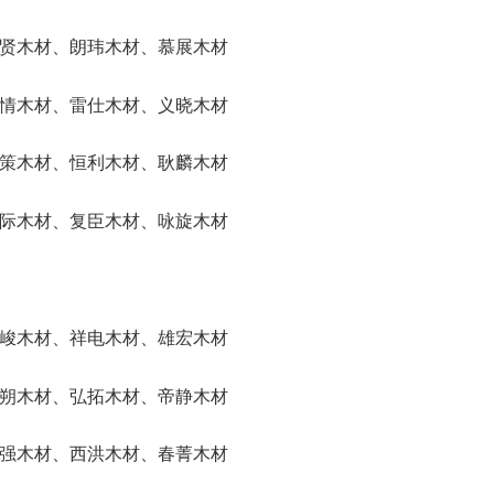
、珊贤木材、朗玮木材、慕展木材
、泰情木材、雷仕木材、义晓木材
、克策木材、恒利木材、耿麟木材
、建际木材、复臣木材、咏旋木材
、敏峻木材、祥电木材、雄宏木材
、艾朔木材、弘拓木材、帝静木材
、儒强木材、西洪木材、春菁木材