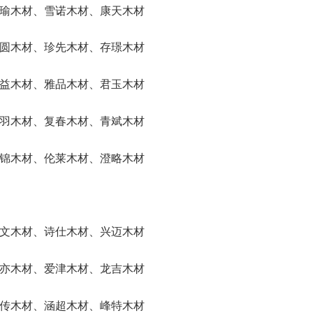
、久瑜木材、雪诺木材、康天木材
、际圆木材、珍先木材、存璟木材
、高益木材、雅品木材、君玉木材
、真羽木材、复春木材、青斌木材
、香锦木材、伦莱木材、澄略木材
、森文木材、诗仕木材、兴迈木材
、纽亦木材、爱津木材、龙吉木材
、臣传木材、涵超木材、峰特木材