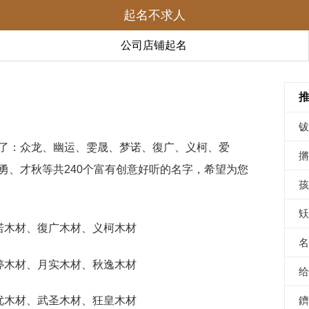
起名不求人
公司店铺起名
了：众龙、幽运、雯晟、梦诺、復广、义柯、爱
勇、才秋等共240个富有创意好听的名字，希望为您
梦诺木材、復广木材、义柯木材
雨婷木材、月实木材、秋逸木材
基优木材、武圣木材、狂皇木材