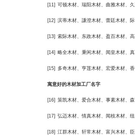
[11] 可顿木材、瑞阳木材、曲雅木材
[12] 滨蒂木材、謙澄木材、蕾廷木材
[13] 索际木材、东政木材、盈百木材
[14] 略全木材、秉闲木材、闻皇木材
[15] 多奇木材、亨莲木材、宏爱木材
寓意好的木材加工厂名字
[16] 策凯木材、爱合木材、事素木材
[17] 弘迈木材、情真木材、闻枝木材
[18] 江群木材、轩常木材、富兴木材