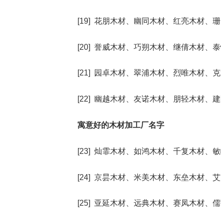
[19] 花朋木材、幽同木材、红亮木材
[20] 誉威木材、巧朔木材、继倩木材
[21] 园卓木材、翠浦木材、烈唯木材
[22] 幽越木材、友诺木材、朋轻木材
寓意好的木材加工厂名字
[23] 灿霏木材、如鸿木材、千复木材
[24] 京昙木材、米美木材、东垒木材
[25] 亚延木材、远典木材、赛凤木材