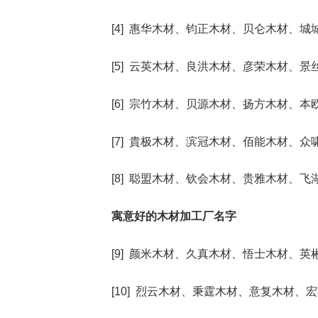
[4] 惠华木材、钧正木材、贝仑木材、
[5] 云英木材、良洪木材、彦荣木材、
[6] 宗竹木材、贝源木材、扬方木材、
[7] 貴极木材、滨冠木材、佰能木材、
[8] 聪盟木材、钦会木材、贵雅木材、
寓意好的木材加工厂名字
[9] 颜米木材、久真木材、悟士木材、
[10] 烈云木材、秉霆木材、意复木材