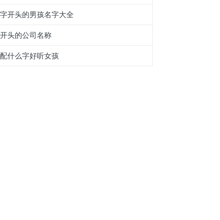
享字开头的男孩名字大全
妬开头的公司名称
硧配什么字好听女孩