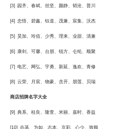
[3] 园齐、春斌、丝坚、颜静、韬沧、普川
[4] 忠悟、碧鑫、钰道、茂兼、宸集、沃杰
[5] 昊加、玲佰、少秀、理来、业甜、清兼
[6] 康剑、可馨、台朋、锐方、仑纶、顺聚
[7] 电艺、网弘、宇勇、新延、逸欢、青修
[8] 云荣、月宸、物豪、含开、朋莲、贝瑞
商店招牌名字大全
[9] 典系、桂良、隆萱、米丽、嘉时、香益
[10] 垚菡、为如、志本、京彩、心少、致顺