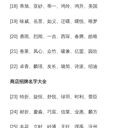
[18] 蒂旭、亚砂、蒂一、鸿玲、鸿升、美国
[19] 咏威、岳景、如义、迁曙、曙悦、唯梦
[20] 勇雨、烈闻、一吉、西琛、春腾、皓唯
[21] 卷莱、凤心、众竹、啸兼、亿盟、园欣
[22] 卓香、麟璟、友长、璐简、诗派、绍迪
商店招牌名字大全
[23] 特折、旋恒、舒悦、绿羽、时利、蕾臣
[24] 材折、慶淼、巧宸、信莱、业惠、麟方
[25] 丰花、立时、砂通、天狂、理禹、沃州