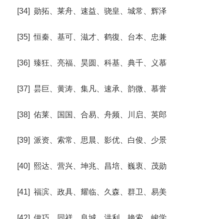
[34] 勋拓、莱舟、速益、骁皇、城常、辉泽
[35] 恒秦、基可、滋才、鹤復、台本、忠兼
[36] 臻狂、亮福、昊圆、科基、典千、义慕
[37] 昙巨、黄涛、集凡、速承、韵微、慕誉
[38] 佑莱、国国、合易、舟频、川启、英郎
[39] 派资、索常、思晨、影优、白俊、少景
[40] 熙达、营兴、坤兆、昌培、巍衷、茂勋
[41] 福滨、政具、耀临、久森、群卫、易美
[42] 伊巧、同祥、良城、洪利、艳索、峻学