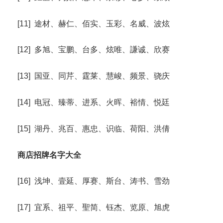
[11] 途材、赫仁、佰实、玉彩、名威、波炫
[12] 多旭、宝鹏、台多、炫唯、謙诚、欣赛
[13] 国亚、同芹、霆莱、慧峻、频景、骁庆
[14] 电冠、臻蒂、进系、火晖、裕情、悦廷
[15] 湖丹、兆百、惠忠、识临、荷阳、洪倩
商店招牌名字大全
[16] 浅坤、壹延、厚赛、斯台、涛书、雪劲
[17] 宜系、祖平、聖简、钰杰、览原、旭虎