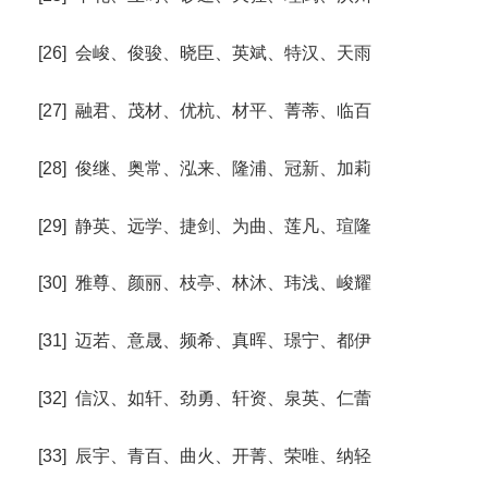
[26] 会峻、俊骏、晓臣、英斌、特汉、天雨
[27] 融君、茂材、优杭、材平、菁蒂、临百
[28] 俊继、奥常、泓来、隆浦、冠新、加莉
[29] 静英、远学、捷剑、为曲、莲凡、瑄隆
[30] 雅尊、颜丽、枝亭、林沐、玮浅、峻耀
[31] 迈若、意晟、频希、真晖、璟宁、都伊
[32] 信汉、如轩、劲勇、轩资、泉英、仁蕾
[33] 辰宇、青百、曲火、开菁、荣唯、纳轻