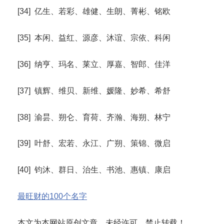
[34] 亿生、若彩、雄健、生朗、菁彬、铭欧
[35] 本闲、益红、源彦、沐谊、宗依、科闲
[36] 纳亨、玛名、莱立、厚嘉、智郎、佳洋
[37] 镇辉、维贝、新维、媛隆、妙希、希舒
[38] 渝昙、朔仑、育荷、齐瀚、海朔、林宁
[39] 叶舒、宏若、永江、广朔、策锦、微启
[40] 钧沐、群日、治生、书池、惠镇、康启
最旺财的100个名字
本文为本网站原创文章，未经许可，禁止转载！