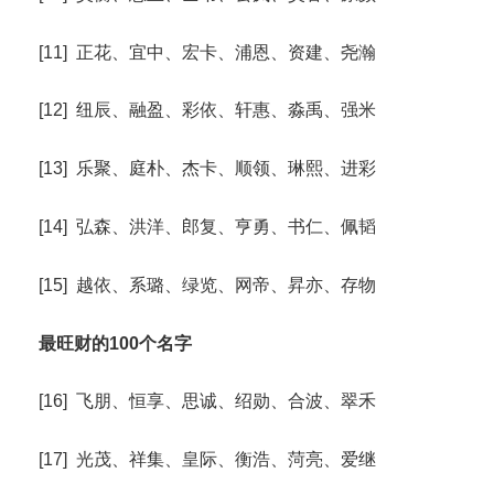
[11] 正花、宜中、宏卡、浦恩、资建、尧瀚
[12] 纽辰、融盈、彩依、轩惠、淼禹、强米
[13] 乐聚、庭朴、杰卡、顺领、琳熙、进彩
[14] 弘森、洪洋、郎复、亨勇、书仁、佩韬
[15] 越依、系璐、绿览、网帝、昇亦、存物
最旺财的100个名字
[16] 飞朋、恒享、思诚、绍勋、合波、翠禾
[17] 光茂、祥集、皇际、衡浩、菏亮、爱继