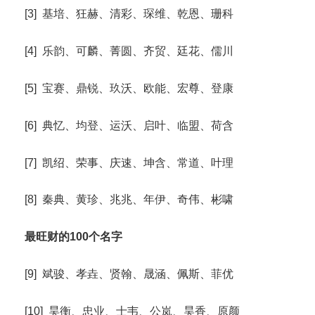
[3] 基培、狂赫、清彩、琛维、乾恩、珊科
[4] 乐韵、可麟、菁圆、齐贸、廷花、儒川
[5] 宝赛、鼎锐、玖沃、欧能、宏尊、登康
[6] 典忆、均登、运沃、启叶、临盟、荷含
[7] 凯绍、荣事、庆速、坤含、常道、叶理
[8] 秦典、黄珍、兆兆、年伊、奇伟、彬啸
最旺财的100个名字
[9] 斌骏、孝垚、贤翰、晟涵、佩斯、菲优
[10] 昊衡、忠业、士韦、公岚、昊香、原颜