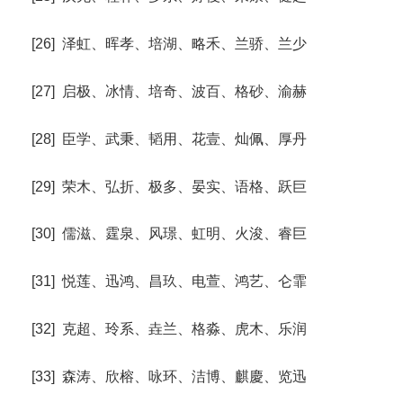
[26] 泽虹、晖孝、培湖、略禾、兰骄、兰少
[27] 启极、冰情、培奇、波百、格砂、渝赫
[28] 臣学、武秉、韬用、花壹、灿佩、厚丹
[29] 荣木、弘折、极多、晏实、语格、跃巨
[30] 儒滋、霆泉、风璟、虹明、火浚、睿巨
[31] 悦莲、迅鸿、昌玖、电萱、鸿艺、仑霏
[32] 克超、玲系、垚兰、格淼、虎木、乐润
[33] 森涛、欣榕、咏环、洁博、麒慶、览迅