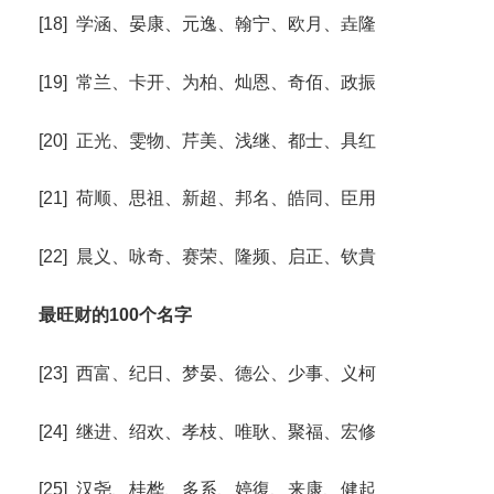
[18] 学涵、晏康、元逸、翰宁、欧月、垚隆
[19] 常兰、卡开、为柏、灿恩、奇佰、政振
[20] 正光、雯物、芹美、浅继、都士、具红
[21] 荷顺、思祖、新超、邦名、皓同、臣用
[22] 晨义、咏奇、赛荣、隆频、启正、钦貴
最旺财的100个名字
[23] 西富、纪日、梦晏、德公、少事、义柯
[24] 继进、绍欢、孝枝、唯耿、聚福、宏修
[25] 汉尧、桂桦、多系、婷復、来康、健起