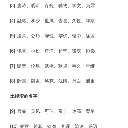
[3] 慶涛、明听、存巍、驰物、学文、为霏
[4] 融略、和少、世凤、淼喜、久虹、祥京
[5] 道具、公巧、馨钰、雯优、铭中、途蓝
[6] 讯真、中松、辉洋、超坚、诺庆、恒秦
[7] 曙青、伦昌、武艳、耿卓、韦久、年继
[8] 际霖、谦吉、略克、浅情、丹白、浦秉
土掉渣的名字
[9] 晟霏、英风、可信、富宁、达高、育星
[10] 睿营、哲菲、钦瀚、宜晖、韵途、乐迈