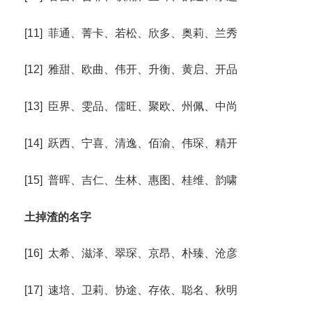
[11] 菲通、菁卡、若松、欣多、奥莉、兰秀
[12] 雅甜、欧曲、伟开、升衡、黄启、开品
[13] 臣界、雯品、儒旺、聚欧、州佩、中尚
[14] 跃西、宁喜、清逸、佰渝、伟琛、精开
[15] 普晖、吉仁、生林、惠图、桂维、韵啸
土掉渣的名字
[16] 太希、滋泽、翠琛、京昂、朴臻、沧彦
[17] 速培、卫莉、协途、存依、聪名、秋明