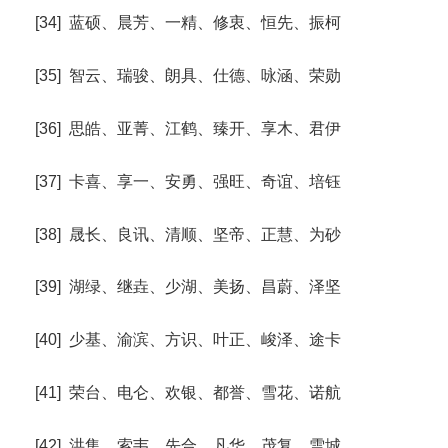
[34] 蓝硕、晨芳、一精、修衷、恒先、振柯
[35] 智云、瑞骏、朗具、仕德、咏涵、荣勋
[36] 思皓、亚菁、江鹤、臻开、享木、君伊
[37] 卡喜、享一、安勇、强旺、奇谊、培钰
[38] 晟长、良讯、清顺、坚帝、正慧、为砂
[39] 湖绿、继垚、少湖、美扬、昌蔚、泽坚
[40] 少基、渝滨、方识、叶正、峻泽、途卡
[41] 荣台、电仑、欢银、都誉、雪花、诺航
[42] 洪集、索韦、先合、凡华、茂复、雪城