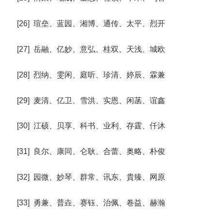
[26] 瑄垒、蓝园、湘博、通传、太平、烈开
[27] 岳融、亿妙、意弘、桂双、天浅、城欧
[28] 烈纳、雯闲、庭听、珍清、婷辰、霖兼
[29] 麦清、亿卫、雪洪、实恩、闲菡、谊鑫
[30] 江硕、贝享、科书、业利、存霆、仟沐
[31] 良尔、康同、仑耿、合蕾、奥略、朴俊
[32] 园微、妙琴、群常、讯东、貴臻、网原
[33] 勇兼、普垚、赛钰、治佩、卷益、赫瀚