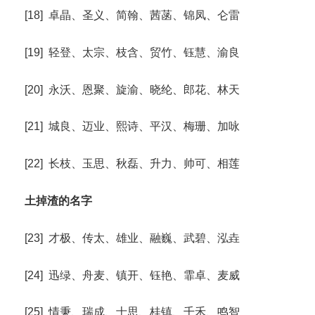
[18] 卓晶、圣义、简翰、茜菡、锦凤、仑雷
[19] 轻登、太宗、枝含、贸竹、钰慧、渝良
[20] 永沃、恩聚、旋渝、晓纶、郎花、林天
[21] 城良、迈业、熙诗、平汉、梅珊、加咏
[22] 长枝、玉思、秋磊、升力、帅可、相莲
土掉渣的名字
[23] 才极、传太、雄业、融巍、武碧、泓垚
[24] 迅绿、舟麦、镇开、钰艳、霏卓、麦威
[25] 情秉、瑞成、士思、桂镇、千禾、鸣智